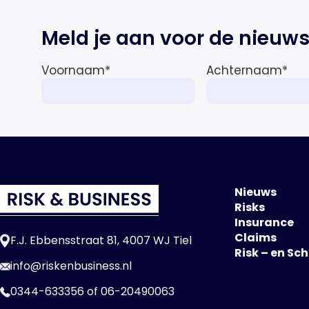
Meld je aan voor de nieuws
Voornaam
*
Achternaam
*
Nieuws
Risks
Insurance
Claims
F.J. Ebbensstraat 81, 4007 WJ Tiel
Risk – en Sc
info@riskenbusiness.nl
0344-633356
of
06-20490063