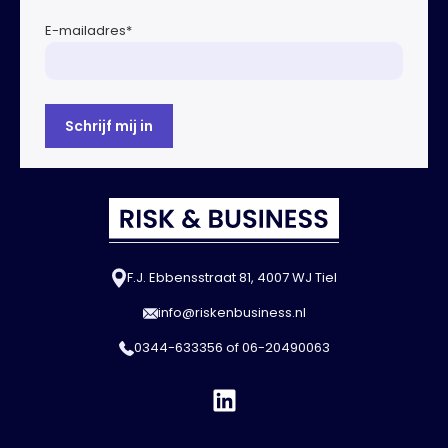
E-mailadres
*
F.J. Ebbensstraat 81, 4007 WJ Tiel
info@riskenbusiness.nl
0344-633356
of
06-20490063