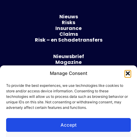
Nieuws
Risks
Insurance
Claims
Risk – en Schadetransfers
Nieuwsbrief
Magazine
Evenementen
Manage Consent
Over
Contact
To provide the best experiences, we use technologies like cookies to
store and/or access device information. Consenting to these
Algemene voorwaarden
technologies will allow us to process data such as browsing behavior or
Cookie beleid
unique IDs on this site. Not consenting or withdrawing consent, may
adversely affect certain features and functions.
Accept
Ik wil adverteren