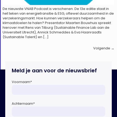
De nieuwste VNAB Podcast is verschenen. De 13e editie staat in
het teken van energietransitie & ESG, oftewel duurzaamheid in de
verzekeringsmarkt. Hoe kunnen verzekeraars helpen om de
klimaatdoelen te halen? Presentator Maarten Bouwhuis spreekt
hierover met Rens van Tilburg (Sustainable Finance Lab aan de
Universiteit Utrecht), Annick Schmeddes & Eva Haanraadts
(Sustainable Talent) en […]
Volgende
→
Meld je aan voor de nieuwsbrief
Voornaam
*
Achternaam
*