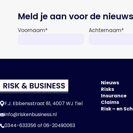
Meld je aan voor de nieuws
Voornaam
*
Achternaam
*
Nieuws
Risks
Insurance
Claims
F.J. Ebbensstraat 81, 4007 WJ Tiel
Risk – en Sc
info@riskenbusiness.nl
0344-633356
of
06-20490063