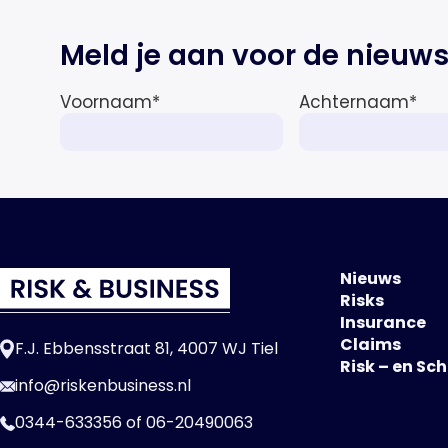
Meld je aan voor de nieuws
Voornaam
*
Achternaam
*
Nieuws
Risks
Insurance
Claims
F.J. Ebbensstraat 81, 4007 WJ Tiel
Risk – en Sc
info@riskenbusiness.nl
0344-633356
of
06-20490063