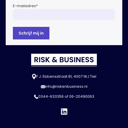
E-mailadres
*
F.J. Ebbensstraat 81, 4007 WJ Tiel
info@riskenbusiness.nl
0344-633356
of
06-20490063