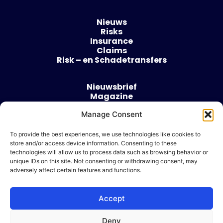
Nieuws
Risks
Insurance
Claims
Risk – en Schadetransfers
Nieuwsbrief
Magazine
Evenementen
Manage Consent
Over
Contact
To provide the best experiences, we use technologies like cookies to
store and/or access device information. Consenting to these
Algemene voorwaarden
technologies will allow us to process data such as browsing behavior or
Cookie beleid
unique IDs on this site. Not consenting or withdrawing consent, may
adversely affect certain features and functions.
Accept
Ik wil adverteren
Deny