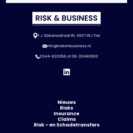
F.J. Ebbensstraat 81, 4007 WJ Tiel
info@riskenbusiness.nl
0344-633356
of
06-20490063
Nieuws
Risks
Insurance
Claims
Risk – en Schadetransfers