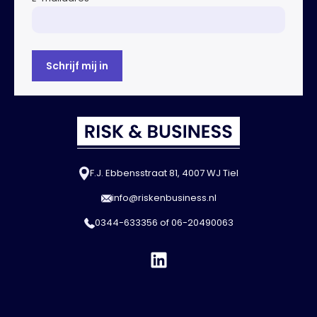
F.J. Ebbensstraat 81, 4007 WJ Tiel
info@riskenbusiness.nl
0344-633356
of
06-20490063