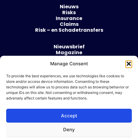
Nieuws
Risks
Insurance
Claims
Risk – en Schadetransfers
Nieuwsbrief
Magazine
Evenementen
Manage Consent
Over
Contact
To provide the best experiences, we use technologies like cookies to
store and/or access device information. Consenting to these
Algemene voorwaarden
technologies will allow us to process data such as browsing behavior or
Cookie beleid
unique IDs on this site. Not consenting or withdrawing consent, may
adversely affect certain features and functions.
Accept
Ik wil adverteren
Deny