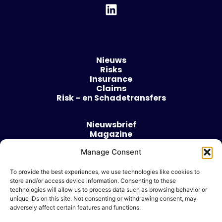
Nieuws
Risks
Insurance
Claims
Risk – en Schadetransfers
Nieuwsbrief
Magazine
Evenementen
Manage Consent
Over
Contact
To provide the best experiences, we use technologies like cookies to
store and/or access device information. Consenting to these
Algemene voorwaarden
technologies will allow us to process data such as browsing behavior or
Cookie beleid
unique IDs on this site. Not consenting or withdrawing consent, may
adversely affect certain features and functions.