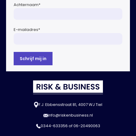
Achternaam
*
E-mailadres
*
F.J. Ebbensstraat 81, 4007 WJ Tiel
info@riskenbusiness.nl
0344-633356
of
06-20490063