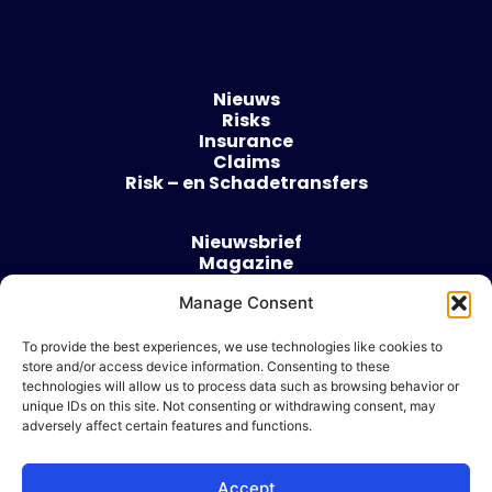
Nieuws
Risks
Insurance
Claims
Risk – en Schadetransfers
Nieuwsbrief
Magazine
Evenementen
Over
Manage Consent
Contact
To provide the best experiences, we use technologies like cookies to
store and/or access device information. Consenting to these
Algemene voorwaarden
technologies will allow us to process data such as browsing behavior or
Cookie beleid
unique IDs on this site. Not consenting or withdrawing consent, may
adversely affect certain features and functions.
Accept
Ik wil adverteren