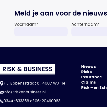
Meld je aan voor de nieuws
Voornaam
*
Achternaam
*
Nieuws
Risks
Insurance
Claims
F.J. Ebbensstraat 81, 4007 WJ Tiel
Risk – en Sc
info@riskenbusiness.nl
0344-633356
of
06-20490063