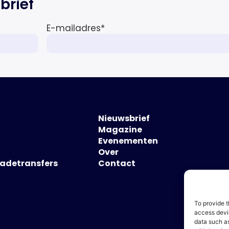
brief
E-mailadres
*
Nieuwsbrief
Magazine
Evenementen
Over
hadetransfers
Contact
To provide t
access devic
data such as