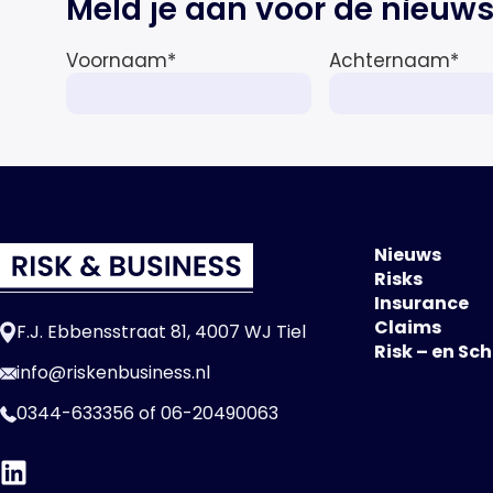
Meld je aan voor de nieuws
Voornaam
*
Achternaam
*
Nieuws
Risks
Insurance
Claims
F.J. Ebbensstraat 81, 4007 WJ Tiel
Risk – en Sc
info@riskenbusiness.nl
0344-633356
of
06-20490063