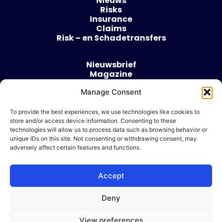
Nieuws
Risks
Insurance
Claims
Risk – en Schadetransfers
Nieuwsbrief
Magazine
Evenementen
Over
Manage Consent
Contact
To provide the best experiences, we use technologies like cookies to
store and/or access device information. Consenting to these
Algemene voorwaarden
technologies will allow us to process data such as browsing behavior or
Cookie beleid
unique IDs on this site. Not consenting or withdrawing consent, may
adversely affect certain features and functions.
Accept
Ik wil adverteren
Deny
© 2026 Risk & Business
View preferences