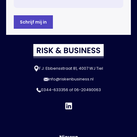
F.J. Ebbensstraat 81, 4007 WJ Tiel
info@riskenbusiness.nl
0344-633356
of
06-20490063