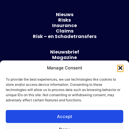
Nieuws
Risks
Insurance
Claims
Risk – en Schadetransfers
Nieuwsbrief
Magazine
Evenementen
Over
Manage Consent
Contact
To provide the best experiences, we use technologies like cookies to
store and/or access device information. Consenting to these
Algemene voorwaarden
technologies will allow us to process data such as browsing behavior or
Cookie beleid
unique IDs on this site. Not consenting or withdrawing consent, may
adversely affect certain features and functions.
Accept
Ik wil adverteren