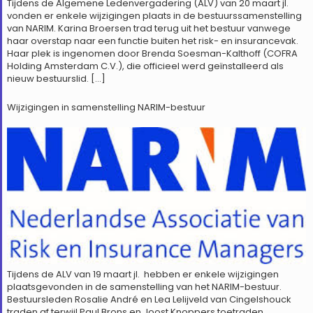
Tijdens de Algemene Ledenvergadering (ALV) van 20 maart jl.
vonden er enkele wijzigingen plaats in de bestuurssamenstelling
van NARIM. Karina Broersen trad terug uit het bestuur vanwege
haar overstap naar een functie buiten het risk- en insurancevak.
Haar plek is ingenomen door Brenda Soesman-Kalthoff (COFRA
Holding Amsterdam C.V.), die officieel werd geïnstalleerd als
nieuw bestuurslid. […]
Wijzigingen in samenstelling NARIM-bestuur
Tijdens de ALV van 19 maart jl. hebben er enkele wijzigingen
plaatsgevonden in de samenstelling van het NARIM-bestuur.
Bestuursleden Rosalie André en Lea Lelijveld van Cingelshouck
traden af terwijl Paul Brons en Joost Knoppers toetraden.