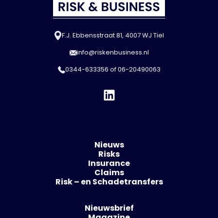
F.J. Ebbensstraat 81, 4007 WJ Tiel
info@riskenbusiness.nl
0344-633356
of
06-20490063
Nieuws
Risks
Insurance
Claims
Risk – en Schadetransfers
Nieuwsbrief
Magazine