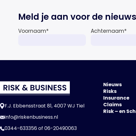
Meld je aan voor de nieuws
Voornaam
*
Achternaam
*
Nieuws
Risks
Insurance
Claims
F.J. Ebbensstraat 81, 4007 WJ Tiel
Risk – en Sc
info@riskenbusiness.nl
0344-633356
of
06-20490063