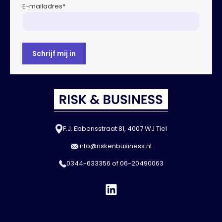
E-mailadres
*
F.J. Ebbensstraat 81, 4007 WJ Tiel
info@riskenbusiness.nl
0344-633356
of
06-20490063