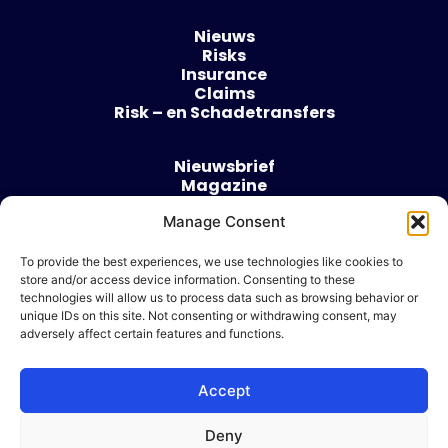
Nieuws
Risks
Insurance
Claims
Risk – en Schadetransfers
Nieuwsbrief
Magazine
Evenementen
Over
Manage Consent
Contact
To provide the best experiences, we use technologies like cookies to
store and/or access device information. Consenting to these
Algemene voorwaarden
technologies will allow us to process data such as browsing behavior or
Cookie beleid
unique IDs on this site. Not consenting or withdrawing consent, may
adversely affect certain features and functions.
Accept
Ik wil adverteren
Deny