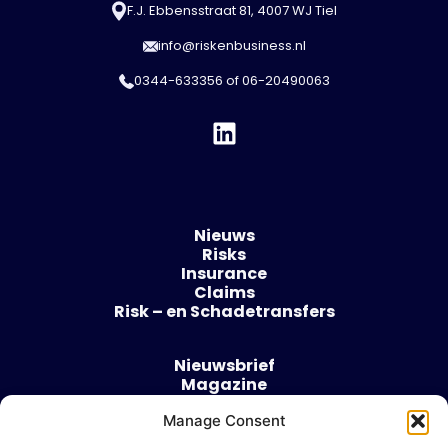
F.J. Ebbensstraat 81, 4007 WJ Tiel
info@riskenbusiness.nl
0344-633356
of
06-20490063
Nieuws
Risks
Insurance
Claims
Risk – en Schadetransfers
Nieuwsbrief
Magazine
Evenementen
Manage Consent
Over
Contact