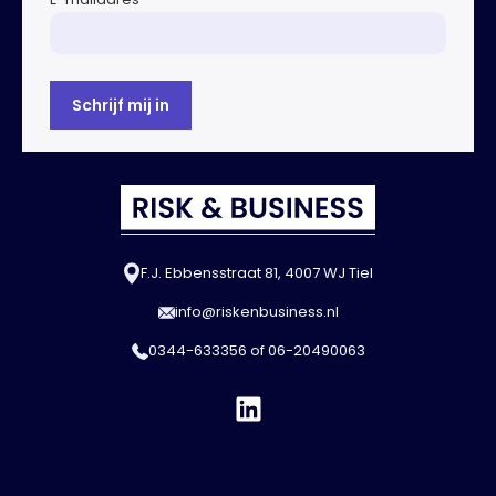
F.J. Ebbensstraat 81, 4007 WJ Tiel
info@riskenbusiness.nl
0344-633356
of
06-20490063