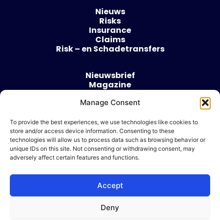
Nieuws
Risks
Insurance
Claims
Risk – en Schadetransfers
Nieuwsbrief
Magazine
Evenementen
Manage Consent
Over
Contact
To provide the best experiences, we use technologies like cookies to
store and/or access device information. Consenting to these
Algemene voorwaarden
technologies will allow us to process data such as browsing behavior or
Cookie beleid
unique IDs on this site. Not consenting or withdrawing consent, may
adversely affect certain features and functions.
Accept
Ik wil adverteren
Deny