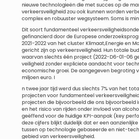
nieuwe technologieën die met succes op de ma
verkeersveiligheid zou ook kunnen worden verb
complex en robuuster wegsysteem. Soms is min
Dit soort fundamenteel verkeersveiligheidsond
gefinancierd door de Europese onderzoekspro
2021-2022 van het cluster Klimaat,Energie en Mob
gericht zijn op verkeersveiligheid. Hun totale b
waarvan slechts één project (2022-D6-01-06 ge
veiligheid zonder expliciete aandacht voor tech
economische groei. De aangegeven begroting v
miljoen euro. I
n twee jaar tijd werd dus slechts 7% van het t
projecten voor fundamenteel verkeersveilighei
projecten die bijvoorbeeld die ons bijvoorbeeld
en het risico van rijden onder invloed van alco
geëffend voor de huidige KPI-aanpak (key perf
deze cijfers blijkt duidelijk dat er een aanzienl
tussen op technologie gebaseerde en niet-tec
gebied van verkeersveiligheid.