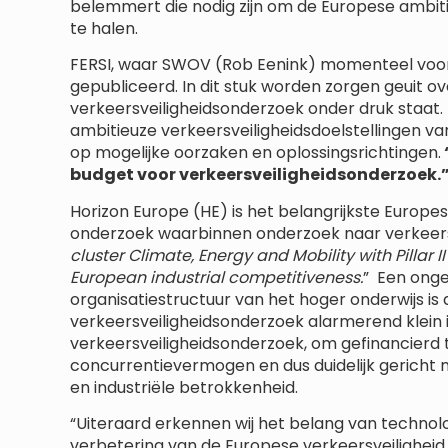
belemmert die nodig zijn om de Europese ambiti
te halen.
FERSI, waar SWOV (Rob Eenink) momenteel voorz
gepubliceerd. In dit stuk worden zorgen geuit ov
verkeersveiligheidsonderzoek onder druk staat
ambitieuze verkeersveiligheidsdoelstellingen van
op mogelijke oorzaken en oplossingsrichtingen.
budget voor verkeersveiligheidsonderzoek.
Horizon Europe (HE) is het belangrijkste Europ
onderzoek waarbinnen onderzoek naar verkeers
cluster Climate, Energy and Mobility with Pillar 
European industrial
competitiveness.
” Een onge
organisatiestructuur van het hoger onderwijs is 
verkeersveiligheidsonderzoek alarmerend klein i
verkeersveiligheidsonderzoek, om gefinancierd 
concurrentievermogen en dus duidelijk gericht 
en industriële betrokkenheid.
“Uiteraard erkennen wij het belang van technolo
verbetering van de Europese verkeersveiligheid