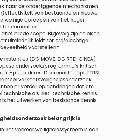
rzoek naar de onderliggende mechanismen
)effectiviteit van bestaande en nieuwe
De weinige oproepen van het hoger
rt fundamentele
tief brede scope. Bijgevolg zijn de eisen
 uiteindelijk leidt tot twijfelachtige
oeveelheid voorstellen.”
se instanties (DG MOVE, DG RTD, CINEA)
uropese onderzoeksprogramma’s kritisch
a en -procedures. Daarnaast roept FERSI
menteel verkeersveiligheidsonderzoek.
 kunnen er verder op aandringen dat om
el technische als niet-technische kennis
n is het uitwerken van bestaande kennis
gheidsonderzoek belangrijk is
n het verkeersveiligheidssysteem is een