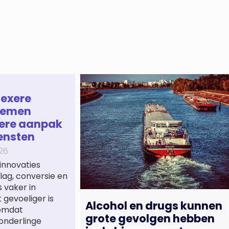
lexere
temen
ere aanpak
ensten
26
innovaties
ag, conversie en
 vaker in
gevoeliger is
Alcohol en drugs kunnen
 omdat
grote gevolgen hebben
onderlinge