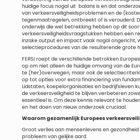
huidige focus nogal uit balans is en dat onde
van verkeersveiligheidsproblemen en de (kosten
tegenmaatregelen, ontbreekt of is verouderd. 
onderwijs die wel betrekking hebben op dit soo
verkeersveiligheidsvraagstukken hebben een rela
inzake output en impact vaak nogal ongericht, wat
selectieprocedures van de resulterende grote h
FERSI roept de verschillende betrokken Europe
op om niet alleen de huidige omvang van de E
te (her)overwegen, maar ook de selectiecriteri
op tot opties voor extra financiering van funda
Lidstaten, koepelorganisaties en bedrijfsleven
de verkeersveiligheid te blijven verbeteren zow
essentieel is. Om deze kennis relevant te houde
en het doen van nieuw onderzoek cruciaal.
Waarom gezamenlijk Europees verkeersveili
Groot verlies aan mensenlevens en gezondheid i
probleem van gelijke aard