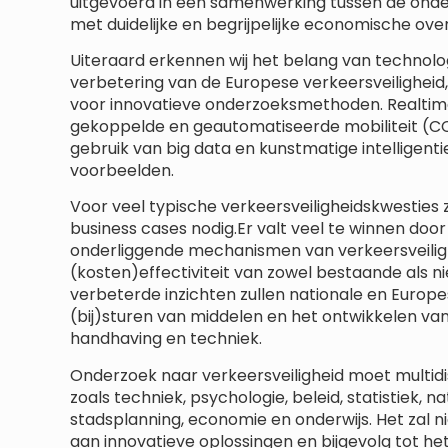
uitgevoerd in een samenwerking tussen de ond
met duidelijke en begrijpelijke economische ove
Uiteraard erkennen wij het belang van technolo
verbetering van de Europese verkeersveiligheid,
voor innovatieve onderzoeksmethoden. Realtim
gekoppelde en geautomatiseerde mobiliteit 
gebruik van big data en kunstmatige intelligentie
voorbeelden.
Voor veel typische verkeersveiligheidskwesties
business cases nodig.Er valt veel te winnen door 
onderliggende mechanismen van verkeersveili
(kosten)effectiviteit van zowel bestaande als 
verbeterde inzichten zullen nationale en Europe
(bij)sturen van middelen en het ontwikkelen van
handhaving en techniek.
Onderzoek naar verkeersveiligheid moet multidiscip
zoals techniek, psychologie, beleid, statistiek, 
stadsplanning, economie en onderwijs. Het zal ni
aan innovatieve oplossingen en bijgevolg tot he