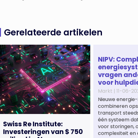
Gerelateerde artikelen
NIPV: Comp
energiesys
vragen and
voor hulpdi
Markt |
11-06-20
Nieuwe energie-
combineren opsl
transport steeds
één systeem dat 
Swiss Re Institute:
voor storingen,
Investeringen van $ 750
complexiteit en 