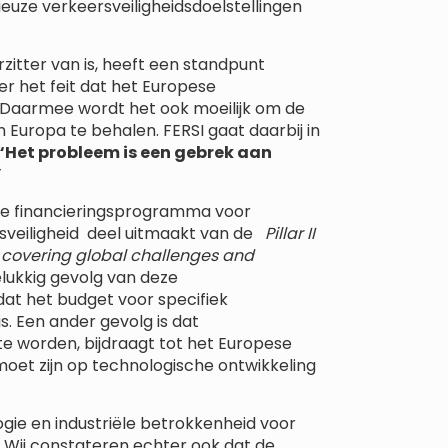
euze verkeersveiligheidsdoelstellingen
itter van is, heeft een standpunt
er het feit dat het Europese
. Daarmee wordt het ook moeilijk om de
 Europa te behalen. FERSI gaat daarbij in
“
Het probleem is een gebrek aan
”
ese financieringsprogramma voor
veiligheid deel uitmaakt van de
Pillar II
II covering global challenges and
lukkig gevolg van deze
dat het budget voor specifiek
s. Een ander gevolg is dat
te worden, bijdraagt tot het Europese
moet zijn op technologische ontwikkeling
gie en industriële betrokkenheid voor
. Wij constateren echter ook dat de