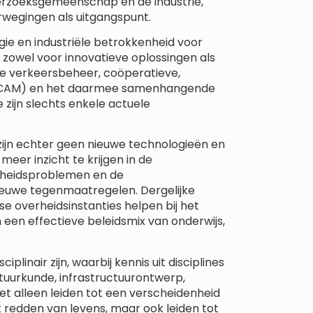
erzoeksgemeenschap en de industrie,
rwegingen als uitgangspunt.
gie en industriële betrokkenheid voor
 zowel voor innovatieve oplossingen als
e verkeersbeheer, coöperatieve,
(CCAM) en het daarmee samenhangende
 zijn slechts enkele actuele
 zijn echter geen nieuwe technologieën en
meer inzicht te krijgen in de
gheidsproblemen en de
nieuwe tegenmaatregelen. Dergelijke
se overheidsinstanties helpen bij het
 een effectieve beleidsmix van onderwijs,
linair zijn, waarbij kennis uit disciplines
natuurkunde, infrastructuurontwerp,
et alleen leiden tot een verscheidenheid
t redden van levens, maar ook leiden tot