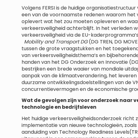
Volgens FERSI is de huidige organisatiestructuu
een van de voornaamste redenen waarom het ve
oplevert wat het zou moeten opleveren en waa
verkeersveiligheid achterblijft. In het verleden
verkeersveiligheid via de EU-kaderprogramma’s
Mobility and Transport DG
(DG TREN, DG MOVE) 
tussen de grote vraagstukken en het toegekend
van verkeersveiligheidsthema’s en bijbehorend
handen van het DG Onderzoek en Innovatie (
bestrijken een brede waaier van mondiale uitda
aanpak van de klimaatverandering, het leveren
duurzame ontwikkelingsdoelstellingen van de VN
concurrentievermogen en de economische groei
Wat de gevolgen zijn voor onderzoek naar ve
technologie en bedrijfsleven
Het huidige verkeersveiligheidsonderzoek richt 
implementatie van nieuwe technologieën, zoals bi
aanduiding van Technology Readiness Levels(TRL