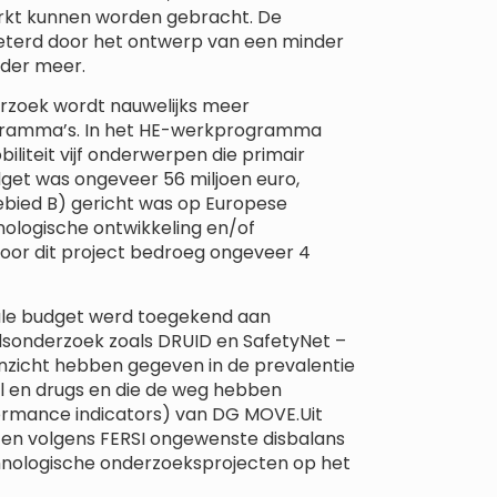
rkt kunnen worden gebracht. De
eterd door het ontwerp van een minder
der meer.
erzoek wordt nauwelijks meer
gramma’s. In het HE-werkprogramma
iliteit vijf onderwerpen die primair
udget was ongeveer 56 miljoen euro,
bied B) gericht was op Europese
nologische ontwikkeling en/of
oor dit project bedroeg ongeveer 4
otale budget werd toegekend aan
dsonderzoek zoals DRUID en SafetyNet –
 inzicht hebben gegeven in de prevalentie
hol en drugs en die de weg hebben
ormance indicators) van DG MOVE.Uit
ijke en volgens FERSI ongewenste disbalans
hnologische onderzoeksprojecten op het