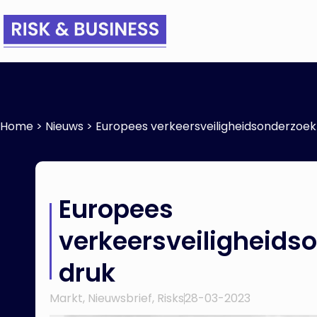
Home
>
Nieuws
>
Europees verkeersveiligheidsonderzoek
Europees
verkeersveiligheids
druk
Markt
,
Nieuwsbrief
,
Risks
28-03-2023