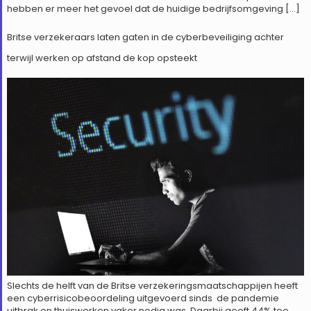
hebben er meer het gevoel dat de huidige bedrijfsomgeving […]
Britse verzekeraars laten gaten in de cyberbeveiliging achter
terwijl werken op afstand de kop opsteekt
Slechts de helft van de Britse verzekeringsmaatschappijen heeft
een cyberrisicobeoordeling uitgevoerd sinds de pandemie
uitbrak en thuiswerken vaker nodig was. Daarbij geeft 44% toe