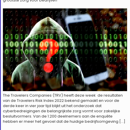
grootste zorg voor bedrijven
The Travelers Companies (TRV) heeft deze week de resultaten
van de Travelers Risk Index 2022 bekend gemaakt en voor de
derde keer in vier jaar tijd blijkt uit het onderzoek dat
cyberbedreigingen de belangrijkste zorg vormt voor zakelijke
besluitvormers. Van de 1.200 deelnemers aan de enquête
hebben er meer het gevoel dat de huidige bedrijfsomgeving […]