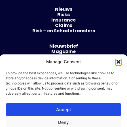
Nieuws
Risks
Insurance
Claims
Risk – en Schadetransfers
Nieuwsbrief
Magazine
Evenementen
Manage Consent
Over
Contact
To provide the best experiences, we use technologies like cookies to
store and/or access device information. Consenting to these
Algemene voorwaarden
technologies will allow us to process data such as browsing behavior or
Cookie beleid
unique IDs on this site. Not consenting or withdrawing consent, may
adversely affect certain features and functions.
Accept
Ik wil adverteren
Deny