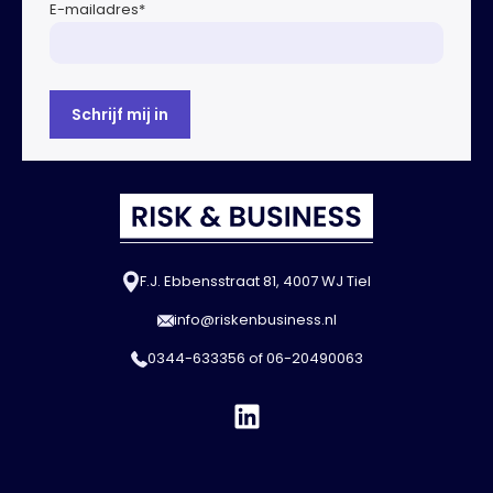
E-mailadres
*
F.J. Ebbensstraat 81, 4007 WJ Tiel
info@riskenbusiness.nl
0344-633356
of
06-20490063