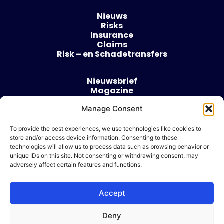
Nieuws
Risks
Insurance
Claims
Risk – en Schadetransfers
Nieuwsbrief
Magazine
Evenementen
Manage Consent
Over
Contact
To provide the best experiences, we use technologies like cookies to
store and/or access device information. Consenting to these
Algemene voorwaarden
technologies will allow us to process data such as browsing behavior or
Cookie beleid
unique IDs on this site. Not consenting or withdrawing consent, may
adversely affect certain features and functions.
Accept
Ik wil adverteren
Deny