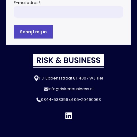
E-mailadres
*
F.J. Ebbensstraat 81, 4007 WJ Tiel
info@riskenbusiness.nl
0344-633356
of
06-20490063