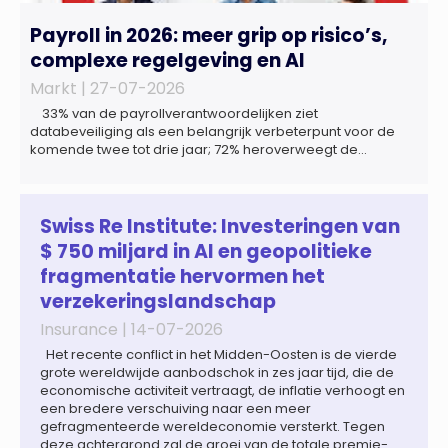
Payroll in 2026: meer grip op risico’s,
complexe regelgeving en AI
Markt |
27-07-2026
33% van de payrollverantwoordelijken ziet
databeveiliging als een belangrijk verbeterpunt voor de
komende twee tot drie jaar; 72% heroverweegt de
inrichting van payroll als gevolg van een tekort aan
gekwalificeerd personeel; 44% onderzoekt de inzet van
artificial intelligence (AI) als oplossing; payroll ontwikkelt
zich steeds vaker tot een zelfstandige bedrijfsfunctie: bij
Swiss Re Institute: Investeringen van
43% van […]
$ 750 miljard in AI en geopolitieke
fragmentatie hervormen het
verzekeringslandschap
Insurance |
14-07-2026
Het recente conflict in het Midden-Oosten is de vierde
grote wereldwijde aanbodschok in zes jaar tijd, die de
economische activiteit vertraagt, de inflatie verhoogt en
een bredere verschuiving naar een meer
gefragmenteerde wereldeconomie versterkt. Tegen
deze achtergrond zal de groei van de totale premie-