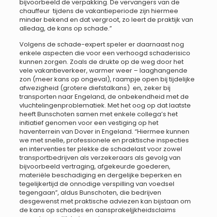
bijvoorbeeld de verpakking. De vervangers van de
chauffeur tijdens de vakantieperiode zijn hiermee
minder bekend en dat vergroot, zo leert de praktijk van
alledag, de kans op schade.”
Volgens de schade-expert speler er daarnaast nog
enkele aspecten die voor een verhoogd schaderisico
kunnen zorgen. Zoals de drukte op de weg door het
vele vakantieverkeer, warmer weer – laaghangende
zon (meer kans op ongeval), raampje open bij tijdelijke
afwezigheid (grotere diefstalkans) en, zeker bij
transporten naar Engeland, de onbekendheid met de
vluchtelingenproblematiek. Met het oog op dat laatste
heeft Bunschoten samen met enkele collega’s het
initiatief genomen voor een vestiging op het
haventerrein van Dover in Engeland. “Hiermee kunnen
we met snelle, professionele en praktische inspecties
en interventies ter plekke de schadelast voor zowel
transportbedrijven als verzekeraars als gevolg van
bijvoorbeeld vertraging, afgekeurde goederen,
materiële beschadiging en dergelijke beperken en
tegelijkertijd de onnodige verspilling van voedsel
tegengaan”, aldus Bunschoten, die bedrijven
desgewenst met praktische adviezen kan bijstaan om
de kans op schades en aansprakeljjkheidsclaims