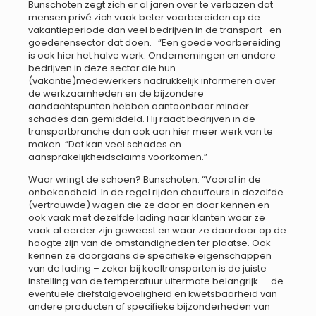
Bunschoten zegt zich er al jaren over te verbazen dat
mensen privé zich vaak beter voorbereiden op de
vakantieperiode dan veel bedrijven in de transport- en
goederensector dat doen. “Een goede voorbereiding
is ook hier het halve werk. Ondernemingen en andere
bedrijven in deze sector die hun
(vakantie)medewerkers nadrukkelijk informeren over
de werkzaamheden en de bijzondere
aandachtspunten hebben aantoonbaar minder
schades dan gemiddeld. Hij raadt bedrijven in de
transportbranche dan ook aan hier meer werk van te
maken. “Dat kan veel schades en
aansprakelijkheidsclaims voorkomen.”
Waar wringt de schoen? Bunschoten: “Vooral in de
onbekendheid. In de regel rijden chauffeurs in dezelfde
(vertrouwde) wagen die ze door en door kennen en
ook vaak met dezelfde lading naar klanten waar ze
vaak al eerder zijn geweest en waar ze daardoor op de
hoogte zijn van de omstandigheden ter plaatse. Ook
kennen ze doorgaans de specifieke eigenschappen
van de lading – zeker bij koeltransporten is de juiste
instelling van de temperatuur uitermate belangrijk – de
eventuele diefstalgevoeligheid en kwetsbaarheid van
andere producten of specifieke bijzonderheden van