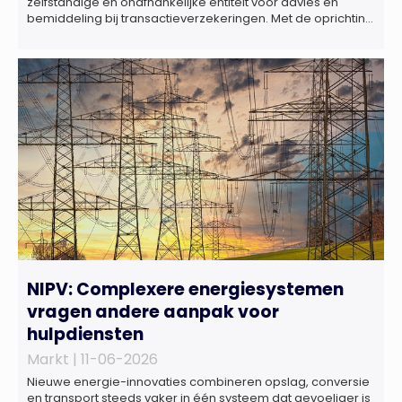
zelfstandige en onafhankelijke entiteit voor advies en
bemiddeling bij transactieverzekeringen. Met de oprichting
van Marktlink Insurance, die onder leiding van Gülsüm Aslan
komt, breidt Marktlink zijn zelfstandige dienstverlening rond
overnames verder uit. Naast M&A-advies kunnen
ondernemers, investeerders en dealteams vanaf nu ook
terecht voor ondersteuning op het gebied […]
NIPV: Complexere energiesystemen
vragen andere aanpak voor
hulpdiensten
Markt |
11-06-2026
Nieuwe energie-innovaties combineren opslag, conversie
en transport steeds vaker in één systeem dat gevoeliger is