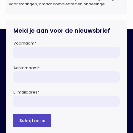
voor storingen, omdat complexiteit en onderlinge
afhankelijkheden toenemen. Dat blijkt uit nieuw onderzoek
van het NIPV naar zes innovatieve technologieën in de
energietransitie. Het NIPV onderzocht zes innovaties met
potentieel grote invloed op het toekomstige
Meld je aan voor de nieuwsbrief
energiesysteem. Het betreft systemen waarbij elektriciteit
of […]
Voornaam
*
Achternaam
*
E-mailadres
*