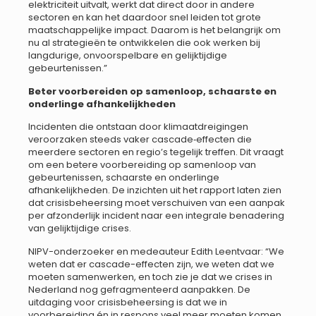
elektriciteit uitvalt, werkt dat direct door in andere
sectoren en kan het daardoor snel leiden tot grote
maatschappelijke impact. Daarom is het belangrijk om
nu al strategieën te ontwikkelen die ook werken bij
langdurige, onvoorspelbare en gelijktijdige
gebeurtenissen.”
Beter voorbereiden op samenloop, schaarste en
onderlinge afhankelijkheden
Incidenten die ontstaan door klimaatdreigingen
veroorzaken steeds vaker cascade‑effecten die
meerdere sectoren en regio’s tegelijk treffen. Dit vraagt
om een betere voorbereiding op samenloop van
gebeurtenissen, schaarste en onderlinge
afhankelijkheden. De inzichten uit het rapport laten zien
dat crisisbeheersing moet verschuiven van een aanpak
per afzonderlijk incident naar een integrale benadering
van gelijktijdige crises.
NIPV-onderzoeker en medeauteur Edith Leentvaar: “We
weten dat er cascade-effecten zijn, we weten dat we
moeten samenwerken, en toch zie je dat we crises in
Nederland nog gefragmenteerd aanpakken. De
uitdaging voor crisisbeheersing is dat we in
voorbereiding én in respons veel meer moeten komen