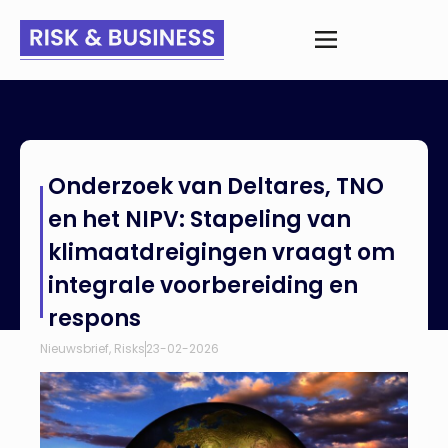
Home
>
Nieuws
>
Onderzoek van Deltares, TNO en het NIPV:
Onderzoek van Deltares, TNO
Stapeling van klimaatdreigingen vraagt om integrale
voorbereiding en respons
en het NIPV: Stapeling van
klimaatdreigingen vraagt om
integrale voorbereiding en
respons
Nieuwsbrief
,
Risks
23-02-2026