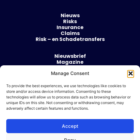
Nieuws
Risks
Insurance
Claims
Risk – en Schadetransfers
Nieuwsbrief
Magazine
Evenementen
Manage Consent
Over
Contact
To provide the best experiences, we use technologies like cookies to
store and/or access device information. Consenting to these
Algemene voorwaarden
technologies will allow us to process data such as browsing behavior or
Cookie beleid
unique IDs on this site. Not consenting or withdrawing consent, may
adversely affect certain features and functions.
Accept
Ik wil adverteren