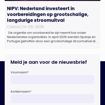
NIPV: Nederland investeert in
voorbereidingen op grootschalige,
langdurige stroomuitval
Claims |
14-05-2026
De urgentie om voorbereid te zijn neemt toe onder
Nederlandse organisaties. In april 2025 werden Spanje en
Portugal getroffen door een grootschalige stroomuitval die
ongeveer 18 uur duurde. Miljoenen huishoudens zaten
zonder elektriciteit, telecommunicatie viel uit en het
openbaar vervoer kwam tot stilstand. Ziekenhuizen kregen
te maken met dreigende brandstoftekorten voor
Meld je aan voor de nieuwsbrief
noodaggregaten.Begin dit jaar vond […]
Voornaam
*
Achternaam
*