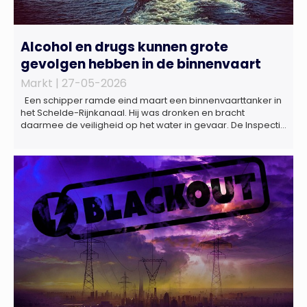
Alcohol en drugs kunnen grote
gevolgen hebben in de binnenvaart
Markt |
27-05-2026
Een schipper ramde eind maart een binnenvaarttanker in
het Schelde-Rijnkanaal. Hij was dronken en bracht
daarmee de veiligheid op het water in gevaar. De Inspectie
Leefomgeving en Transport (ILT) komt regelmatig alcohol-
en drugsgebruik tegen op het water. Dit brengt de
veiligheid op het water in gevaar én kan grote gevolgen
hebben voor de […]