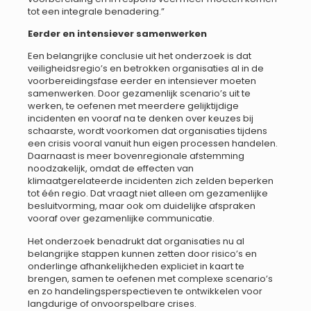
tot een integrale benadering.”
Eerder en intensiever samenwerken
Een belangrijke conclusie uit het onderzoek is dat
veiligheidsregio’s en betrokken organisaties al in de
voorbereidingsfase eerder en intensiever moeten
samenwerken. Door gezamenlijk scenario’s uit te
werken, te oefenen met meerdere gelijktijdige
incidenten en vooraf na te denken over keuzes bij
schaarste, wordt voorkomen dat organisaties tijdens
een crisis vooral vanuit hun eigen processen handelen.
Daarnaast is meer bovenregionale afstemming
noodzakelijk, omdat de effecten van
klimaatgerelateerde incidenten zich zelden beperken
tot één regio. Dat vraagt niet alleen om gezamenlijke
besluitvorming, maar ook om duidelijke afspraken
vooraf over gezamenlijke communicatie.
Het onderzoek benadrukt dat organisaties nu al
belangrijke stappen kunnen zetten door risico’s en
onderlinge afhankelijkheden expliciet in kaart te
brengen, samen te oefenen met complexe scenario’s
en zo handelingsperspectieven te ontwikkelen voor
langdurige of onvoorspelbare crises.