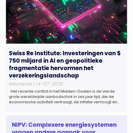
Swiss Re Institute: Investeringen van $
750 miljard in AI en geopolitieke
fragmentatie hervormen het
verzekeringslandschap
Insurance |
14-07-2026
Het recente conflict in het Midden-Oosten is de vierde
grote wereldwijde aanbodschok in zes jaar tijd, die de
economische activiteit vertraagt, de inflatie verhoogt en
een bredere verschuiving naar een meer
gefragmenteerde wereldeconomie versterkt. Tegen deze
achtergrond zal de groei van de totale premie-inkomsten
wereldwijd naar verwachting afnemen tot 1,3% in reële
NIPV: Complexere energiesystemen
termen in […]
vragen andere aanpak voor