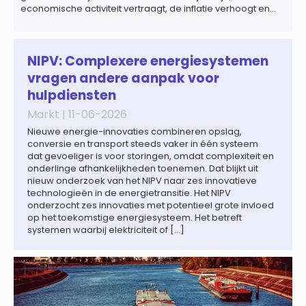
economische activiteit vertraagt, de inflatie verhoogt en
een bredere verschuiving naar een meer
gefragmenteerde wereldeconomie versterkt. Tegen deze
achtergrond zal de groei van de totale premie-inkomsten
wereldwijd naar verwachting afnemen tot 1,3% in reële
NIPV: Complexere energiesystemen
termen in […]
vragen andere aanpak voor
hulpdiensten
Markt |
11-06-2026
Nieuwe energie-innovaties combineren opslag,
conversie en transport steeds vaker in één systeem
dat gevoeliger is voor storingen, omdat complexiteit en
onderlinge afhankelijkheden toenemen. Dat blijkt uit
nieuw onderzoek van het NIPV naar zes innovatieve
technologieën in de energietransitie. Het NIPV
onderzocht zes innovaties met potentieel grote invloed
op het toekomstige energiesysteem. Het betreft
systemen waarbij elektriciteit of […]