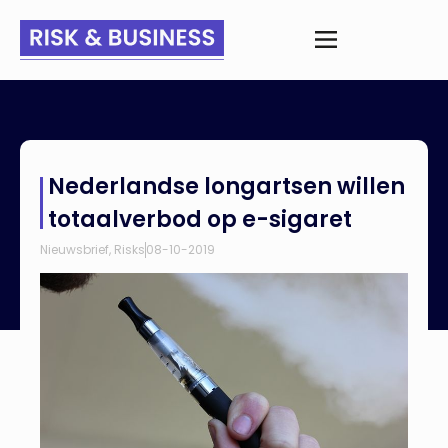
Home
>
Nieuws
>
Nederlandse longartsen willen totaalverbod
Nederlandse longartsen willen
op e-sigaret
totaalverbod op e-sigaret
Nieuwsbrief
,
Risks
08-10-2019