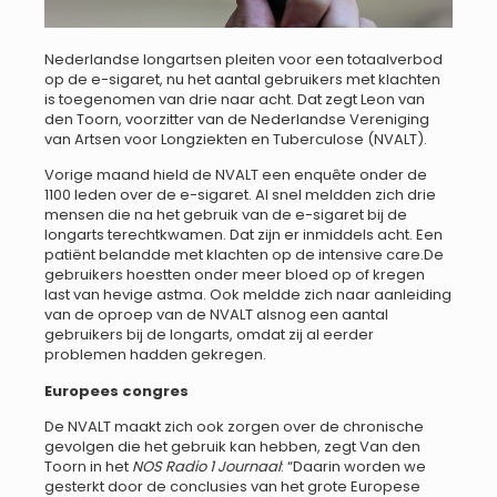
Nederlandse longartsen pleiten voor een totaalverbod
op de e-sigaret, nu het aantal gebruikers met klachten
is toegenomen van drie naar acht. Dat zegt Leon van
den Toorn, voorzitter van de Nederlandse Vereniging
van Artsen voor Longziekten en Tuberculose (NVALT).
Vorige maand hield de NVALT een enquête onder de
1100 leden over de e-sigaret. Al snel meldden zich drie
mensen die na het gebruik van de e-sigaret bij de
longarts terechtkwamen. Dat zijn er inmiddels acht. Een
patiënt belandde met klachten op de intensive care.De
gebruikers hoestten onder meer bloed op of kregen
last van hevige astma. Ook meldde zich naar aanleiding
van de oproep van de NVALT alsnog een aantal
gebruikers bij de longarts, omdat zij al eerder
problemen hadden gekregen.
Europees congres
De NVALT maakt zich ook zorgen over de chronische
gevolgen die het gebruik kan hebben, zegt Van den
Toorn in het
NOS Radio 1 Journaal
: “Daarin worden we
gesterkt door de conclusies van het grote Europese