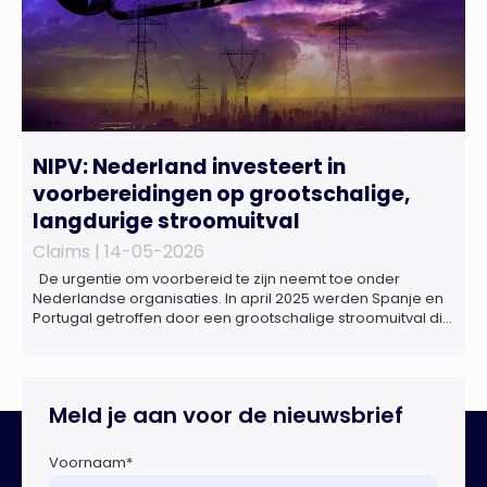
NIPV: Nederland investeert in
voorbereidingen op grootschalige,
langdurige stroomuitval
Claims |
14-05-2026
De urgentie om voorbereid te zijn neemt toe onder
Nederlandse organisaties. In april 2025 werden Spanje en
Portugal getroffen door een grootschalige stroomuitval die
ongeveer 18 uur duurde. Miljoenen huishoudens zaten
zonder elektriciteit, telecommunicatie viel uit en het
openbaar vervoer kwam tot stilstand. Ziekenhuizen kregen
te maken met dreigende brandstoftekorten voor
Meld je aan voor de nieuwsbrief
noodaggregaten.Begin dit jaar vond […]
Voornaam
*