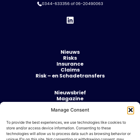
0344-633356
of
06-20490063
Nieuws
Risks
Insurance
Claims
Risk – en Schadetransfers
Nieuwsbrief
Magazine
Evenementen
Manage Consent
Over
Contact
To provide the best experiences, we use technologies like cookies to
store and/or access device information. Consenting to these
Algemene voorwaarden
technologies will allow us to process data such as browsing behavior or
Cookie beleid
unique IDs on this site. Not consenting or withdrawing consent, may