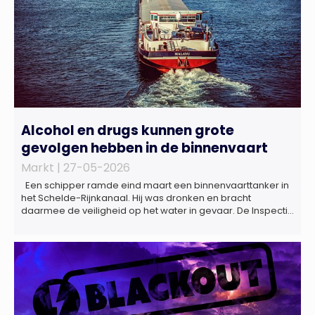
Alcohol en drugs kunnen grote
gevolgen hebben in de binnenvaart
Markt |
27-05-2026
Een schipper ramde eind maart een binnenvaarttanker in
het Schelde-Rijnkanaal. Hij was dronken en bracht
daarmee de veiligheid op het water in gevaar. De Inspectie
Leefomgeving en Transport (ILT) komt regelmatig alcohol-
en drugsgebruik tegen op het water. Dit brengt de
veiligheid op het water in gevaar én kan grote gevolgen
hebben voor de […]