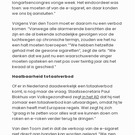
longartsencongres vorige week. Het eindoordeel was
toen: we moeten af van de e-sigaret, en daar konden
we ons bij aansluiten.”
Volgens Van den Toorn moet er daarom nu een verbod
komen. “Vanwege alle alarmerende berichten die er
zijn en de al bekende schadelijke gevolgen voor de
luchtwegen op chronische termijn, zouden we het nu
een halt moeten toeroepen.””We hebben hetzelfde
gehad met de gewone sigaretten”, zegt de arts. “We
denken dat we juist nu een waarschuwende vinger
moeten opsteken en niet pas over twintig jaar als het
kwaad al is geschied.”
Haalbaarheid totaalverbod
Of er in Nederland daadwerkelijk een totaalverbod
komt, is nog maar de vraag. Staatssecretaris Paul
Blokhuis van Volksgezondheid zegt
in het AD
dat hij niet
zomaar een totaalverbod kan uitvaardigen, omdat hij te
maken heeft met Europese regels. Wel zegt hij zich
“graag in te zetten voor alles wat we kunnen doen om
roken en e-roken verder terug te dringen.”
Van den Toorn ziet in dat de verkoop van de e-sigaret
niet direct aan banden kan worden gelegd. “We zien