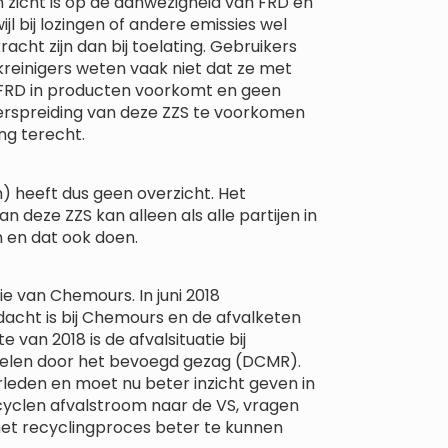
 zicht is op de aanwezigheid van FRD en
jl bij lozingen of andere emissies wel
acht zijn dan bij toelating. Gebruikers
kreinigers weten vaak niet dat ze met
f FRD in producten voorkomt en geen
spreiding van deze ZZS te voorkomen
ng terecht.
 heeft dus geen overzicht. Het
deze ZZS kan alleen als alle partijen in
en dat ook doen.
tie van Chemours. In juni 2018
dacht is bij Chemours en de afvalketen
 van 2018 is de afvalsituatie bij
elen door het bevoegd gezag (DCMR).
leden en moet nu beter inzicht geven in
ecyclen afvalstroom naar de VS, vragen
het recyclingproces beter te kunnen