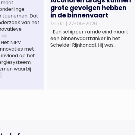
Alcohol en drugs kunnen
 omdat
grote gevolgen hebben
onderlinge
in de binnenvaart
n toenemen. Dat
onderzoek van het
Markt |
27-05-2026
novatieve
Een schipper ramde eind maart
n de
een binnenvaarttanker in het
. Het NIPV
Schelde-Rijnkanaal. Hij was
innovaties met
dronken en bracht daarmee de
 invloed op het
veiligheid op het water in gevaar.
ergiesysteem.
De Inspectie Leefomgeving en
temen waarbij
Transport (ILT) komt regelmatig
]
alcohol- en drugsgebruik tegen
op het water. Dit brengt de
veiligheid op het water in gevaar
én kan grote gevolgen hebben
voor de […]