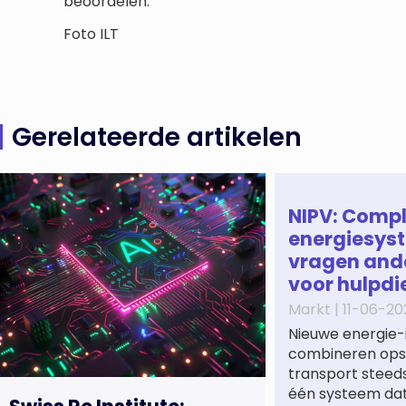
beoordelen.
Foto ILT
Gerelateerde artikelen
NIPV: Comp
energiesys
vragen and
voor hulpdi
Markt |
11-06-20
Nieuwe energie-
combineren opsl
transport steeds
één systeem dat 