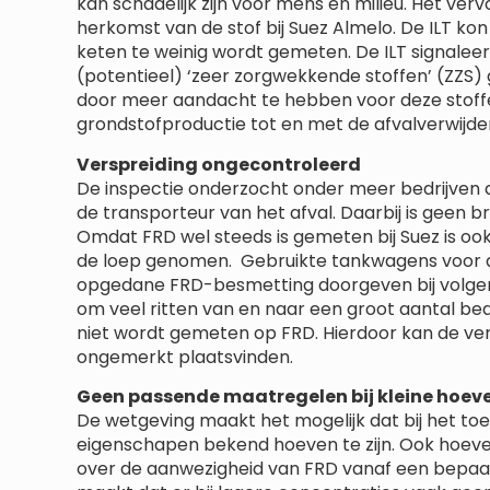
kan schadelijk zijn voor mens en milieu. Het ver
herkomst van de stof bij Suez Almelo. De ILT kon
keten te weinig wordt gemeten. De ILT signaleert
(potentieel) ‘zeer zorgwekkende stoffen’ (ZZS)
door meer aandacht te hebben voor deze stoffe
grondstofproductie tot en met de afvalverwijder
Verspreiding ongecontroleerd
De inspectie onderzocht onder meer bedrijven d
de transporteur van het afval. Daarbij is geen
Omdat FRD wel steeds is gemeten bij Suez is oo
de loep genomen. Gebruikte tankwagens voor a
opgedane FRD-besmetting doorgeven bij volgende
om veel ritten van en naar een groot aantal bed
niet wordt gemeten op FRD. Hierdoor kan de ve
ongemerkt plaatsvinden.
Geen passende maatregelen bij kleine hoev
De wetgeving maakt het mogelijk dat bij het toela
eigenschapen bekend hoeven te zijn. Ook hoeven
over de aanwezigheid van FRD vanaf een bepaal