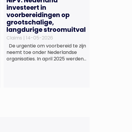
NIPV: Nederland
investeert in
voorbereidingen op
grootschalige,
langdurige stroomuitval
Claims |
14-05-2026
De urgentie om voorbereid te zijn
neemt toe onder Nederlandse
organisaties. In april 2025 werden
Spanje en Portugal getroffen door
een grootschalige stroomuitval
die ongeveer 18 uur duurde.
Miljoenen huishoudens zaten
zonder elektriciteit,
telecommunicatie viel uit en het
openbaar vervoer kwam tot
stilstand. Ziekenhuizen kregen te
maken met dreigende
brandstoftekorten voor
noodaggregaten.Begin dit jaar