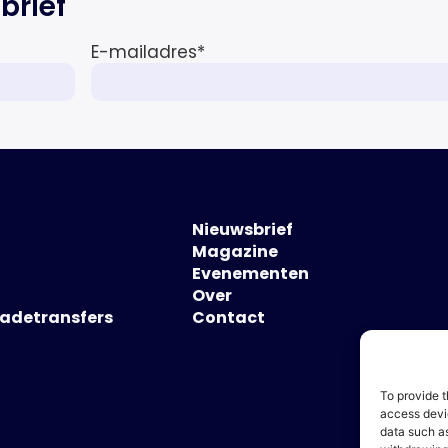
brief
E-mailadres
*
Nieuwsbrief
Magazine
Evenementen
Over
hadetransfers
Contact
To provide t
access devic
data such as