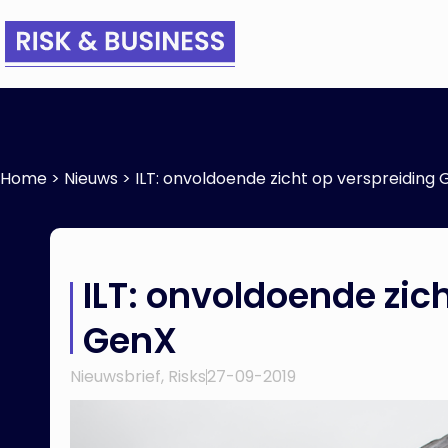
Home
>
Nieuws
>
ILT: onvoldoende zicht op verspreiding
ILT: onvoldoende zic
GenX
Nieuwsbrief
,
Risks
27-09-2019