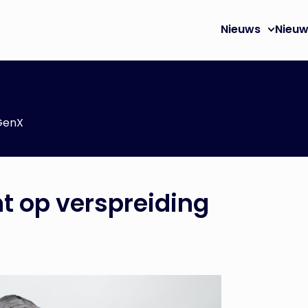
Nieuws
Nieuw
 GenX
ht op verspreiding