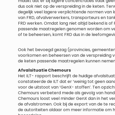
maakt dat er bij lagere concentraties vaak geen
dus ook niet op de verspreiding in de keten. Terwi
degelijk veel lagere verplichtende normen van kr
van FRD, afvalverwerkers, transporteurs en tan
FRD werken. Omdat lang niet altijd bekend is o
passende maatregelen genomen worden om ver
of te beheersen, komt FRD dus in de leefomgevi
Ook het bevoegd gezag (provincies, gemeenten)
voorkomen en beheersen van de verspreiding van 
de keten passende maatregelen kunnen nemen 
Afvalsituatie Chemours
Het ILT- rapport beschrijft de huidige afvalsitua
constateerde de ILT dat er ‘weinig tot geen aan
voor de uitstoot van ‘GenX- stoffen’. Ten opzichte
Chemours verbeterd mede als gevolg van hand
Chemours loost veel minder GenX dan in het ver
de afvalstromen. Ook bij de export van de te r
de autoriteiten aldaar om meer informatie om 