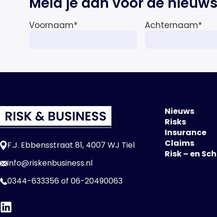
Meld je aan voor de nieuws
afnemen tot 1,3% in reële termen
in […]
Voornaam
*
Achternaam
*
Nieuws
Risks
Insurance
Claims
F.J. Ebbensstraat 81, 4007 WJ Tiel
Risk – en Sc
info@riskenbusiness.nl
0344-633356
of
06-20490063