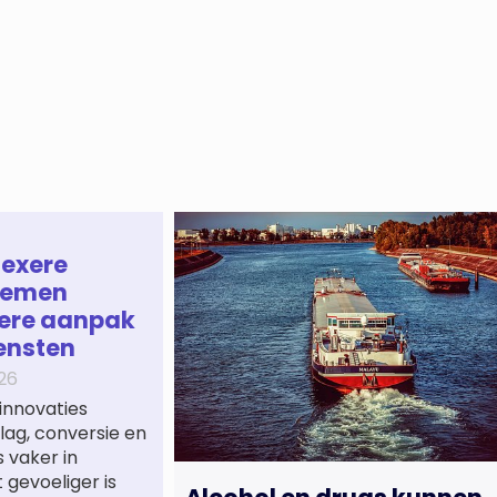
lexere
temen
ere aanpak
ensten
26
innovaties
ag, conversie en
 vaker in
gevoeliger is