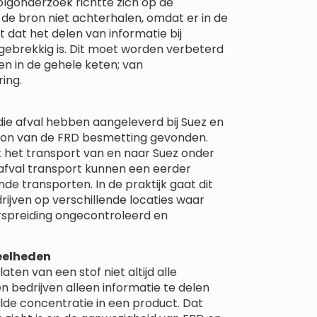
volgonderzoek richtte zich op de
 de bron niet achterhalen, omdat er in de
 dat het delen van informatie bij
 gebrekkig is. Dit moet worden verbeterd
n in de gehele keten; van
ing.
ie afval hebben aangeleverd bij Suez en
 bron van de FRD besmetting gevonden.
k het transport van en naar Suez onder
fval transport kunnen een eerder
 transporten. In de praktijk gaat dit
rijven op verschillende locaties waar
rspreiding ongecontroleerd en
eelheden
ten van een stof niet altijd alle
 bedrijven alleen informatie te delen
de concentratie in een product. Dat