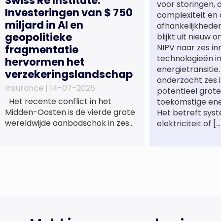
Swiss Re Institute:
voor storingen,
Investeringen van $ 750
complexiteit en 
miljard in AI en
afhankelijkhede
geopolitieke
blijkt uit nieuw 
NIPV naar zes in
fragmentatie
technologieën i
hervormen het
energietransitie
verzekeringslandschap
onderzocht zes 
Insurance |
14-07-2026
potentieel grote
Het recente conflict in het
toekomstige en
Midden-Oosten is de vierde grote
Het betreft sys
wereldwijde aanbodschok in zes
elektriciteit of […
jaar tijd, die de economische
activiteit vertraagt, de inflatie
verhoogt en een bredere
verschuiving naar een meer
gefragmenteerde
wereldeconomie versterkt. Tegen
deze achtergrond zal de groei van
de totale premie-inkomsten
wereldwijd naar verwachting