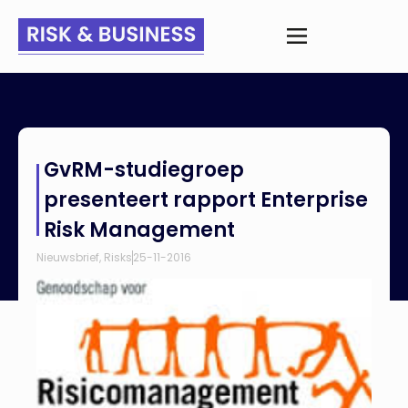
Home
>
Nieuws
>
GvRM-studiegroep presenteert rapport
GvRM-studiegroep
Enterprise Risk Management
presenteert rapport Enterprise
Risk Management
Nieuwsbrief
,
Risks
25-11-2016