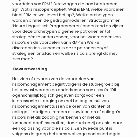
voordelen van ERM? Deelvragen die aan bod komen
zijn: Wat is risicoperceptie?, Wat is ERM, welke voordelen
biedt ERM en wat levert het op?, Welke archetypen
worden binnen de gedragsmodellen ‘Structogram’ en
‘Neuro Linguistisch Programmeren’ onderkend en zijn er
voor deze archetypen algemene patronen en/of
strategieën te onderkennen, voor het waarnemen van
risico’s en de voordelen van ERM? en Welke
discrepanties kunnen er in deze patronen en/of
strategieën ontstaan en welke risico’s brengt dit met
zich mee?
Bewustwording
Het zien of ervaren van de voordelen van
risicomanagement begint volgens de studiegroep bij
het bewust worden en onderkennen van risico’s. “Dit
ogenschijnlijk logisch gegeven zorgt voor een
interessante uitdaging om het belang en nut van
risicomanagement tussen de oren van klanten of
collega’s te krijgen. Immers als uw klanten of collega’s
risico’s niet als zodanig herkennen of niet als
‘onacceptabel’ inschatten, dan zoeken zij ook niet naar
een oplossing voor die risico’s. Een tweede punt is
volgens de groep het soms wat vage containerbegrip