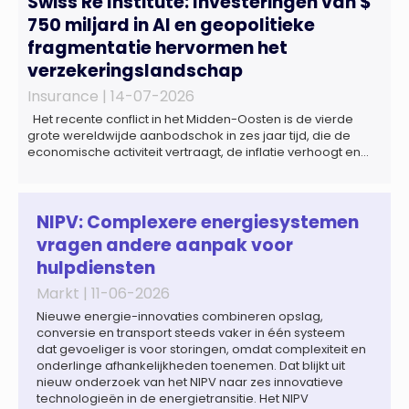
Swiss Re Institute: Investeringen van $
750 miljard in AI en geopolitieke
fragmentatie hervormen het
verzekeringslandschap
Insurance |
14-07-2026
Het recente conflict in het Midden-Oosten is de vierde
grote wereldwijde aanbodschok in zes jaar tijd, die de
economische activiteit vertraagt, de inflatie verhoogt en
een bredere verschuiving naar een meer
gefragmenteerde wereldeconomie versterkt. Tegen deze
achtergrond zal de groei van de totale premie-inkomsten
wereldwijd naar verwachting afnemen tot 1,3% in reële
NIPV: Complexere energiesystemen
termen in […]
vragen andere aanpak voor
hulpdiensten
Markt |
11-06-2026
Nieuwe energie-innovaties combineren opslag,
conversie en transport steeds vaker in één systeem
dat gevoeliger is voor storingen, omdat complexiteit en
onderlinge afhankelijkheden toenemen. Dat blijkt uit
nieuw onderzoek van het NIPV naar zes innovatieve
technologieën in de energietransitie. Het NIPV