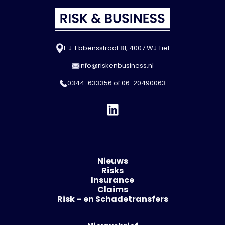
F.J. Ebbensstraat 81, 4007 WJ Tiel
info@riskenbusiness.nl
0344-633356
of
06-20490063
Nieuws
Risks
Insurance
Claims
Risk – en Schadetransfers