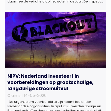
daarmee de veiligheid op het water in gevaar. De Inspectie
Leefomgeving en Transport (ILT) komt regelmatig alcohol-
en drugsgebruik tegen op het water. Dit brengt de
veiligheid op het water in gevaar én kan grote gevolgen
hebben voor de […]
NIPV: Nederland investeert in
voorbereidingen op grootschalige,
langdurige stroomuitval
Claims |
14-05-2026
De urgentie om voorbereid te zijn neemt toe onder
Nederlandse organisaties. In april 2025 werden Spanje en
Portugal getroffen door een grootschalige stroomuitval die