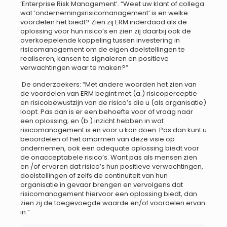
‘Enterprise Risk Management’. “Weet uw klant of collega
wat ‘ondernemingsrisicomanagement’ is en welke
voordelen het biedt? Zien zij ERM inderdaad als de
oplossing voor hun risico’s en zien zij daarbij ook de
overkoepelende koppeling tussen investering in
risicomanagement om de eigen doelstellingen te
realiseren, kansen te signaleren en positieve
verwachtingen waar te maken?”
De onderzoekers: “Met andere woorden het zien van
de voordelen van ERM begint met:(a.) risicoperceptie
en risicobewustzijn van de risico’s die u (als organisatie)
loopt. Pas dan is er een behoefte voor of vraag naar
een oplossing; en (b.) inzicht hebben in wat
risicomanagement is en voor u kan doen. Pas dan kunt u
beoordelen of het omarmen van deze visie op
ondernemen, ook een adequate oplossing biedt voor
de onacceptabele risico’s. Want pas als mensen zien
en /of ervaren dat risico’s hun positieve verwachtingen,
doelstellingen of zelfs de continuïteit van hun
organisatie in gevaar brengen en vervolgens dat
risicomanagement hiervoor een oplossing biedt, dan
zien zij de toegevoegde waarde en/of voordelen ervan
in.”