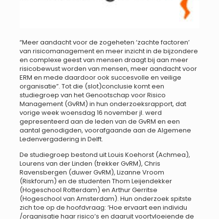
“Meer aandacht voor de zogeheten ‘zachte factoren’
van risicomanagement en meer inzicht in de bijzondere
en complexe geest van mensen draagt bij aan meer
risicobewust worden van mensen, meer aandacht voor
ERM en mede daardoor ook succesvolle en veilige
organisatie”. Tot die (slot)conclusie komt een
studiegroep van het Genootschap voor Risico
Management (GvRM) in hun onderzoeksrapport, dat
vorige week woensdag 16 november jl. werd
gepresenteerd aan de leden van de GvRM en een
aantal genodigden, voorafgaande aan de Algemene
Ledenvergadering in Delft.
De studiegroep bestond uit Louis Koehorst (Achmea),
Lourens van der Linden (trekker GvRM), Chris
Ravensbergen (duwer GvRM), Lizanne Vroom
(Riskforum) en de studenten Thom Leijendekker
(Hogeschool Rotterdam) en Arthur Gerritse
(Hogeschool van Amsterdam). Hun onderzoek spitste
zich toe op de hoofdvraag: ‘Hoe ervaart een individu
/organisatie haar risico’s en daaruit voortvloeiende de