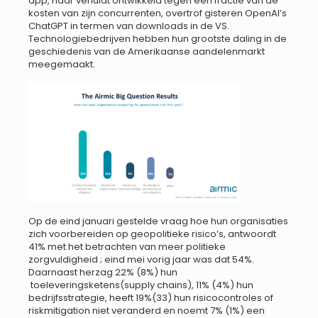
app, naar verluidt ontwikkeld tegen een fractie van de
kosten van zijn concurrenten, overtrof gisteren OpenAI’s
ChatGPT in termen van downloads in de VS.
Technologiebedrijven hebben hun grootste daling in de
geschiedenis van de Amerikaanse aandelenmarkt
meegemaakt.
Op de eind januari gestelde vraag hoe hun organisaties
zich voorbereiden op geopolitieke risico’s, antwoordt
41% met het betrachten van meer politieke
zorgvuldigheid ; eind mei vorig jaar was dat 54%.
Daarnaast herzag 22% (8%) hun
toeleveringsketens(supply chains), 11% (4%) hun
bedrijfsstrategie, heeft 19%(33) hun risicocontroles of
riskmitigation niet veranderd en noemt 7% (1%) een