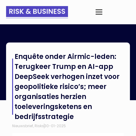
Home
>
Nieuws
>
Enquête onder Airmic-leden: Terugkeer
Enquête onder Airmic-leden:
Trump en AI-app DeepSeek verhogen inzet voor geopolitieke
risico’s; meer organisaties herzien toeleveringsketens en
Terugkeer Trump en AI-app
bedrijfsstrategie
DeepSeek verhogen inzet voor
geopolitieke risico’s; meer
organisaties herzien
toeleveringsketens en
bedrijfsstrategie
Nieuwsbrief
,
Risks
30-01-2025