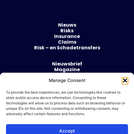
Nieuws
Risks
Insurance
Claims
Risk – en Schadetransfers
Nieuwsbrief
Magazine
Evenementen
Manage Consent
Over
Contact
To provide the best experiences, we use technologies like cookies to
store and/or access device information. Consenting to these
Algemene voorwaarden
technologies will allow us to process data such as browsing behavior or
Cookie beleid
unique IDs on this site. Not consenting or withdrawing consent, may
adversely affect certain features and functions.
Accept
Ik wil adverteren