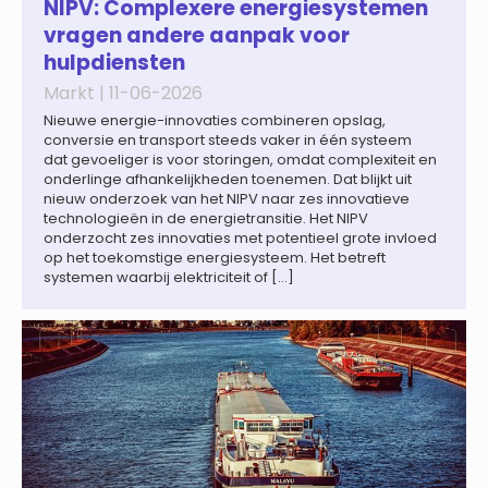
wereldwijd naar verwachting afnemen tot 1,3% in reële
NIPV: Complexere energiesystemen
termen in […]
vragen andere aanpak voor
hulpdiensten
Markt |
11-06-2026
Nieuwe energie-innovaties combineren opslag,
conversie en transport steeds vaker in één systeem
dat gevoeliger is voor storingen, omdat complexiteit en
onderlinge afhankelijkheden toenemen. Dat blijkt uit
nieuw onderzoek van het NIPV naar zes innovatieve
technologieën in de energietransitie. Het NIPV
onderzocht zes innovaties met potentieel grote invloed
op het toekomstige energiesysteem. Het betreft
systemen waarbij elektriciteit of […]