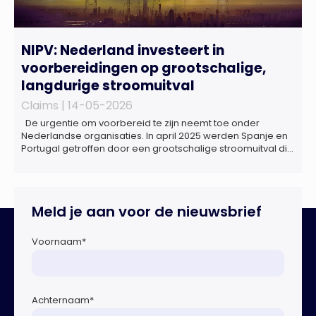
NIPV: Nederland investeert in
voorbereidingen op grootschalige,
langdurige stroomuitval
Claims |
14-05-2026
De urgentie om voorbereid te zijn neemt toe onder
Nederlandse organisaties. In april 2025 werden Spanje en
Portugal getroffen door een grootschalige stroomuitval die
ongeveer 18 uur duurde. Miljoenen huishoudens zaten
zonder elektriciteit, telecommunicatie viel uit en het
openbaar vervoer kwam tot stilstand. Ziekenhuizen kregen
te maken met dreigende brandstoftekorten voor
Meld je aan voor de nieuwsbrief
noodaggregaten.Begin dit jaar vond […]
Voornaam
*
Achternaam
*