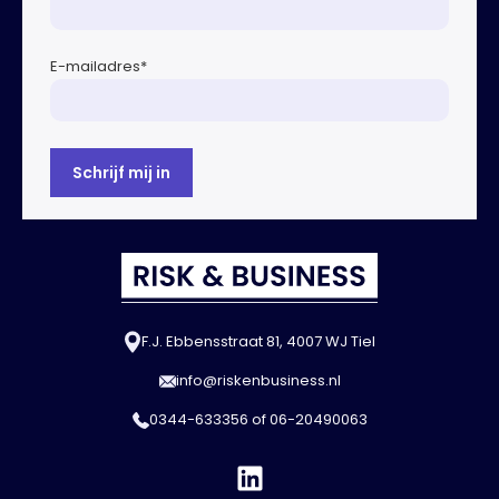
E-mailadres
*
F.J. Ebbensstraat 81, 4007 WJ Tiel
info@riskenbusiness.nl
0344-633356
of
06-20490063