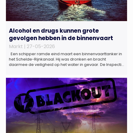
Alcohol en drugs kunnen grote
gevolgen hebben in de binnenvaart
Markt |
27-05-2026
Een schipper ramde eind maart een binnenvaarttanker in
het Schelde-Rijnkanaal. Hij was dronken en bracht
daarmee de veiligheid op het water in gevaar. De Inspectie
Leefomgeving en Transport (ILT) komt regelmatig alcohol-
en drugsgebruik tegen op het water. Dit brengt de
veiligheid op het water in gevaar én kan grote gevolgen
hebben voor de […]