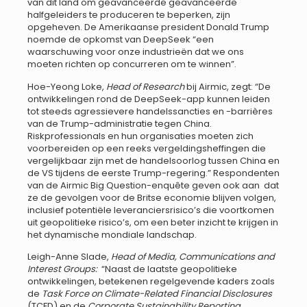
van dit land om geavanceerde geavanceerde
halfgeleiders te produceren te beperken, zijn
opgeheven. De Amerikaanse president Donald Trump
noemde de opkomst van DeepSeek “een
waarschuwing voor onze industrieën dat we ons
moeten richten op concurreren om te winnen”.
Hoe-Yeong Loke,
Head of Research
bij Airmic, zegt: “De
ontwikkelingen rond de DeepSeek-app kunnen leiden
tot steeds agressievere handelssancties en -barrières
van de Trump-administratie tegen China.
Riskprofessionals en hun organisaties moeten zich
voorbereiden op een reeks vergeldingsheffingen die
vergelijkbaar zijn met de handelsoorlog tussen China en
de VS tijdens de eerste Trump-regering.” Respondenten
van de Airmic Big Question-enquête geven ook aan dat
ze de gevolgen voor de Britse economie blijven volgen,
inclusief potentiële leveranciersrisico’s die voortkomen
uit geopolitieke risico’s, om een beter inzicht te krijgen in
het dynamische mondiale landschap.
Leigh-Anne Slade,
Head of Media, Communications and
Interest Groups:
“Naast de laatste geopolitieke
ontwikkelingen, betekenen regelgevende kaders zoals
de
Task Force on Climate-Related Financial Disclosures
(TCFD) en de
Corporate Sustainability Reporting