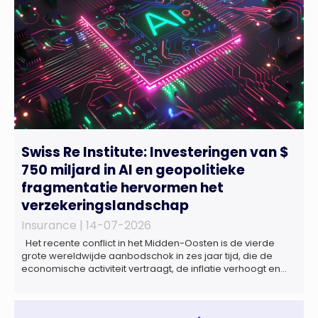
Swiss Re Institute: Investeringen van $
750 miljard in AI en geopolitieke
fragmentatie hervormen het
verzekeringslandschap
Insurance |
14-07-2026
Het recente conflict in het Midden-Oosten is de vierde
grote wereldwijde aanbodschok in zes jaar tijd, die de
economische activiteit vertraagt, de inflatie verhoogt en
een bredere verschuiving naar een meer
gefragmenteerde wereldeconomie versterkt. Tegen deze
achtergrond zal de groei van de totale premie-inkomsten