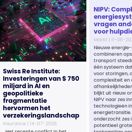
NIPV: Comp
energiesys
vragen and
voor hulpdi
Markt |
11-06-20
Nieuwe energie-
combineren opsl
transport steeds
één systeem dat 
Swiss Re Institute:
voor storingen,
Investeringen van $ 750
complexiteit en 
miljard in AI en
afhankelijkhede
geopolitieke
blijkt uit nieuw 
NIPV naar zes in
fragmentatie
technologieën i
hervormen het
energietransitie
verzekeringslandschap
onderzocht zes 
Insurance |
14-07-2026
potentieel grote
Het recente conflict in het
toekomstige en