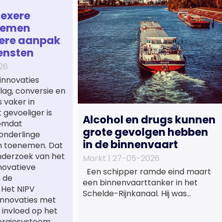
lexere
temen
ere aanpak
ensten
26
innovaties
ag, conversie en
 vaker in
gevoeliger is
Alcohol en drugs kunnen
 omdat
grote gevolgen hebben
onderlinge
in de binnenvaart
n toenemen. Dat
onderzoek van het
Markt |
27-05-2026
novatieve
Een schipper ramde eind maart
n de
een binnenvaarttanker in het
. Het NIPV
Schelde-Rijnkanaal. Hij was
innovaties met
dronken en bracht daarmee de
 invloed op het
veiligheid op het water in gevaar.
ergiesysteem.