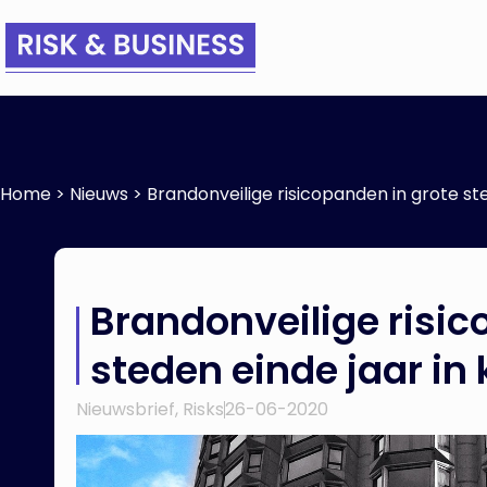
Home
>
Nieuws
>
Brandonveilige risicopanden in grote ste
Brandonveilige risic
steden einde jaar in 
Nieuwsbrief
,
Risks
26-06-2020