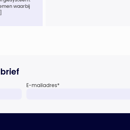
De Inspectie Leefomgeving en
temen waarbij
Transport (ILT) komt regelmatig
]
alcohol- en drugsgebruik tegen
op het water. Dit brengt de
veiligheid op het water in gevaar
én kan grote gevolgen hebben
voor de […]
brief
E-mailadres
*