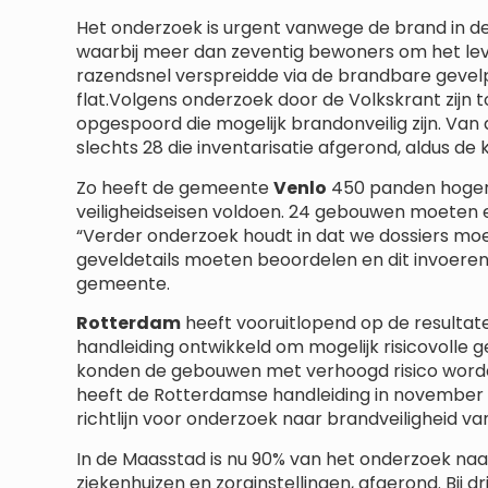
Het onderzoek is urgent vanwege de brand in 
waarbij meer dan zeventig bewoners om het le
razendsnel verspreidde via de brandbare gevel
flat.Volgens onderzoek door de Volkskrant zijn t
opgespoord die mogelijk brandonveilig zijn. Van
slechts 28 die inventarisatie afgerond, aldus de 
Zo heeft de gemeente
Venlo
450 panden hoger 
veiligheidseisen voldoen. 24 gebouwen moeten
“Verder onderzoek houdt in dat we dossiers mo
geveldetails moeten beoordelen en dit invoeren 
gemeente.
Rotterdam
heeft vooruitlopend op de resultat
handleiding ontwikkeld om mogelijk risicovolle
konden de gebouwen met verhoogd risico worde
heeft de Rotterdamse handleiding in november 
richtlijn voor onderzoek naar brandveiligheid v
In de Maasstad is nu 90% van het onderzoek n
ziekenhuizen en zorginstellingen, afgerond. Bij 