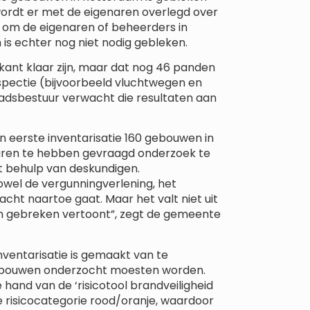
wordt er met de eigenaren overlegd over
g om de eigenaren of beheerders in
 is echter nog niet nodig gebleken.
kant klaar zijn, maar dat nog 46 panden
pectie (bijvoorbeeld vluchtwegen en
tadsbestuur verwacht die resultaten aan
n eerste inventarisatie 160 gebouwen in
aren te hebben gevraagd onderzoek te
t behulp van deskundigen.
 zowel de vergunningverlening, het
ht naartoe gaat. Maar het valt niet uit
en gebreken vertoont”, zegt de gemeente
nventarisatie is gemaakt van te
gebouwen onderzocht moesten worden.
hand van de ‘risicotool brandveiligheid
e risicocategorie rood/oranje, waardoor