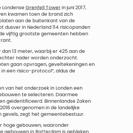
de Londense
Grenfell Tower
in juni 2017,
ven kwamen toen de brand zich
platen aan de buitenkant van de
ot dusver in Nederland 114 risicopanden
 de vijftig grootste gemeenten hebben
krant.
dan 13 meter, waarbij er 425 aan de
 echter nader worden onderzocht.
eten gaan opvragen, geveltekeningen en
in een risico-protocol”, aldus de
en van het onderzoek in Londen een
 gebouwen te selecteren. Daarmee
n geïdentificeerd. Binnenlandse Zaken
2018 overgenomen in de landelijke
an gevels, zegt het gemeentebestuur.
aar hoge gebouwen, waaronder
drie gebouwen in Rotterdam is gebleken