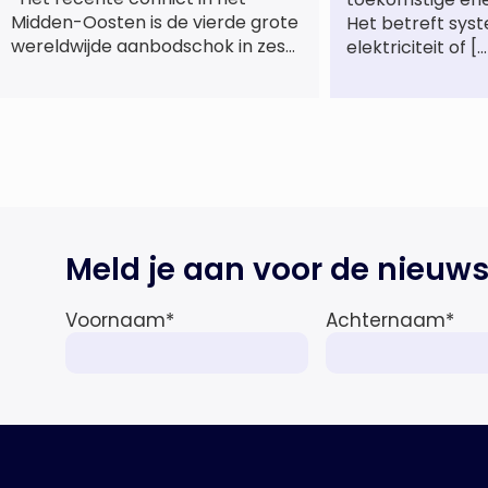
Midden-Oosten is de vierde grote
Het betreft sys
wereldwijde aanbodschok in zes
elektriciteit of […
jaar tijd, die de economische
activiteit vertraagt, de inflatie
verhoogt en een bredere
verschuiving naar een meer
gefragmenteerde
wereldeconomie versterkt. Tegen
deze achtergrond zal de groei van
de totale premie-inkomsten
Meld je aan voor de nieuws
wereldwijd naar verwachting
afnemen tot 1,3% in reële termen
in […]
Voornaam
*
Achternaam
*