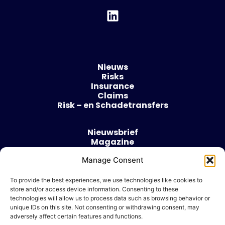
Nieuws
Risks
Insurance
Claims
Risk – en Schadetransfers
Nieuwsbrief
Magazine
Evenementen
Manage Consent
Over
Contact
To provide the best experiences, we use technologies like cookies to
store and/or access device information. Consenting to these
Algemene voorwaarden
technologies will allow us to process data such as browsing behavior or
Cookie beleid
unique IDs on this site. Not consenting or withdrawing consent, may
adversely affect certain features and functions.