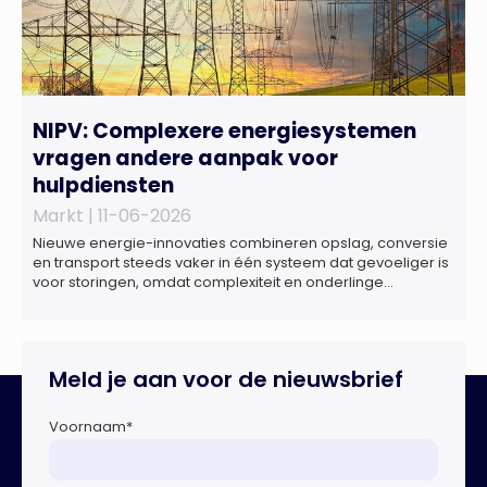
NIPV: Complexere energiesystemen
vragen andere aanpak voor
hulpdiensten
Markt |
11-06-2026
Nieuwe energie-innovaties combineren opslag, conversie
en transport steeds vaker in één systeem dat gevoeliger is
voor storingen, omdat complexiteit en onderlinge
afhankelijkheden toenemen. Dat blijkt uit nieuw onderzoek
van het NIPV naar zes innovatieve technologieën in de
energietransitie. Het NIPV onderzocht zes innovaties met
potentieel grote invloed op het toekomstige
Meld je aan voor de nieuwsbrief
energiesysteem. Het betreft systemen waarbij elektriciteit
of […]
Voornaam
*