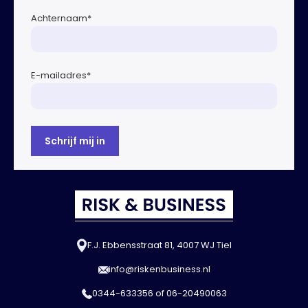
Achternaam
*
E-mailadres
*
F.J. Ebbensstraat 81, 4007 WJ Tiel
info@riskenbusiness.nl
0344-633356
of
06-20490063