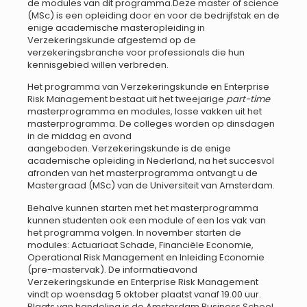
de modules van dit programma.Deze master of science
(MSc) is een opleiding door en voor de bedrijfstak en de
enige academische masteropleiding in
Verzekeringskunde afgestemd op de
verzekeringsbranche voor professionals die hun
kennisgebied willen verbreden.
Het programma van Verzekeringskunde en Enterprise
Risk Management bestaat uit het tweejarige
part-time
masterprogramma en modules, losse vakken uit het
masterprogramma. De colleges worden op dinsdagen
in de middag en avond
aangeboden. Verzekeringskunde is de enige
academische opleiding in Nederland, na het succesvol
afronden van het masterprogramma ontvangt u de
Mastergraad (MSc) van de Universiteit van Amsterdam.
Behalve kunnen starten met het masterprogramma
kunnen studenten ook een module of een los vak van
het programma volgen. In november starten de
modules: Actuariaat Schade, Financiële Economie,
Operational Risk Management en Inleiding Economie
(pre-mastervak). De informatieavond
Verzekeringskunde en Enterprise Risk Management
vindt op woensdag 5 oktober plaatst vanaf 19.00 uur.
Plaats van handeling is de Amsterdam Business School,