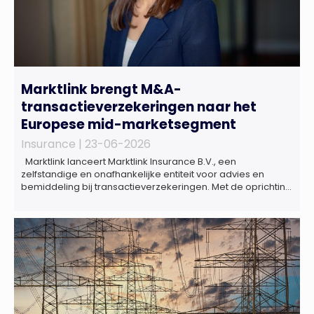
Marktlink brengt M&A-
transactieverzekeringen naar het
Europese mid-marketsegment
Insurance |
23-06-2026
Marktlink lanceert Marktlink Insurance B.V., een
zelfstandige en onafhankelijke entiteit voor advies en
bemiddeling bij transactieverzekeringen. Met de oprichting
van Marktlink Insurance, die onder leiding van Gülsüm Aslan
komt, breidt Marktlink zijn zelfstandige dienstverlening rond
overnames verder uit. Naast M&A-advies kunnen
ondernemers, investeerders en dealteams vanaf nu ook
terecht voor ondersteuning op het gebied […]