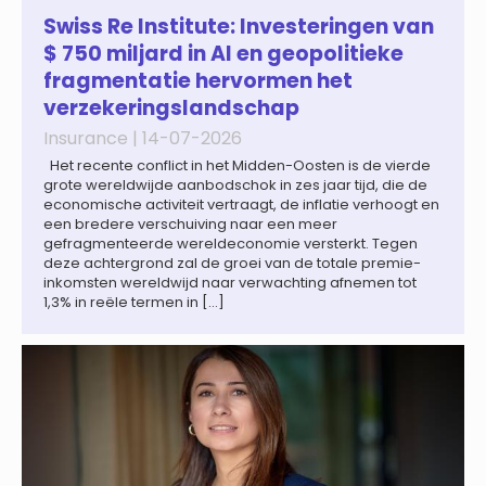
artificial intelligence (AI) als oplossing; payroll ontwikkelt
zich steeds vaker tot een zelfstandige bedrijfsfunctie: bij
Swiss Re Institute: Investeringen van
43% van […]
$ 750 miljard in AI en geopolitieke
fragmentatie hervormen het
verzekeringslandschap
Insurance |
14-07-2026
Het recente conflict in het Midden-Oosten is de vierde
grote wereldwijde aanbodschok in zes jaar tijd, die de
economische activiteit vertraagt, de inflatie verhoogt en
een bredere verschuiving naar een meer
gefragmenteerde wereldeconomie versterkt. Tegen
deze achtergrond zal de groei van de totale premie-
inkomsten wereldwijd naar verwachting afnemen tot
1,3% in reële termen in […]