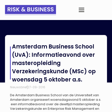
Home
>
Nieuws
>
Amsterdam Business School (UvA):
Amsterdam Business School
Informatieavond over masteropleiding Verzekeringskunde
(MSc) op woensdag 5 oktober a.s.
(UvA): Informatieavond over
masteropleiding
Verzekeringskunde (MSc) op
woensdag 5 oktober a.s.
Nieuwsbrief
27-09-2016
De Amsterdam Business School van de Universiteit van
Amsterdam organiseert woensdagavond 5 oktober a.s.
een informatieavond over de deeltijd masteropleiding
Verzekeringskunde en Enterprise Risk Management en