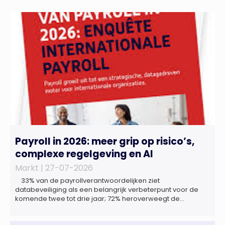
Payroll in 2026: meer grip op risico’s,
complexe regelgeving en AI
Markt |
27-07-2026
33% van de payrollverantwoordelijken ziet
databeveiliging als een belangrijk verbeterpunt voor de
komende twee tot drie jaar; 72% heroverweegt de
inrichting van payroll als gevolg van een tekort aan
gekwalificeerd personeel; 44% onderzoekt de inzet van