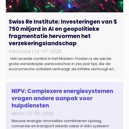
Swiss Re Institute: Investeringen van $
750 miljard in AI en geopolitieke
fragmentatie hervormen het
verzekeringslandschap
Insurance |
14-07-2026
Het recente conflict in het Midden-Oosten is de vierde
grote wereldwijde aanbodschok in zes jaar tijd, die de
economische activiteit vertraagt, de inflatie verhoogt en
een bredere verschuiving naar een meer
gefragmenteerde wereldeconomie versterkt. Tegen deze
achtergrond zal de groei van de totale premie-inkomsten
wereldwijd naar verwachting afnemen tot 1,3% in reële
NIPV: Complexere energiesystemen
termen in […]
vragen andere aanpak voor
hulpdiensten
Markt |
11-06-2026
Nieuwe energie-innovaties combineren opslag,
conversie en transport steeds vaker in één systeem