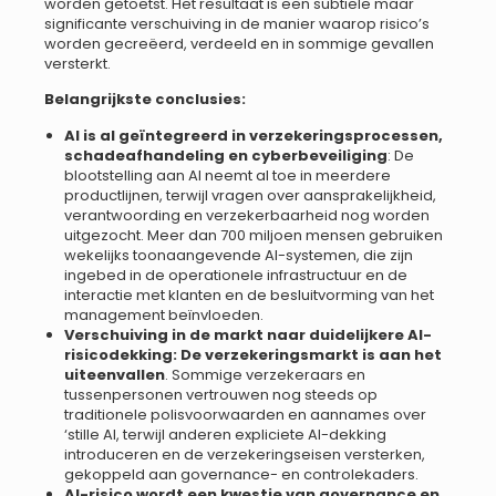
worden getoetst. Het resultaat is een subtiele maar
significante verschuiving in de manier waarop risico’s
worden gecreëerd, verdeeld en in sommige gevallen
versterkt.
Belangrijkste conclusies:
AI is al geïntegreerd in verzekeringsprocessen,
schadeafhandeling en cyberbeveiliging
: De
blootstelling aan AI neemt al toe in meerdere
productlijnen, terwijl vragen over aansprakelijkheid,
verantwoording en verzekerbaarheid nog worden
uitgezocht. Meer dan 700 miljoen mensen gebruiken
wekelijks toonaangevende AI-systemen, die zijn
ingebed in de operationele infrastructuur en de
interactie met klanten en de besluitvorming van het
management beïnvloeden.
Verschuiving in de markt naar duidelijkere AI-
risicodekking: De verzekeringsmarkt is aan het
uiteenvallen
. Sommige verzekeraars en
tussenpersonen vertrouwen nog steeds op
traditionele polisvoorwaarden en aannames over
‘stille AI, terwijl anderen expliciete AI-dekking
introduceren en de verzekeringseisen versterken,
gekoppeld aan governance- en controlekaders.
AI-risico wordt een kwestie van governance en