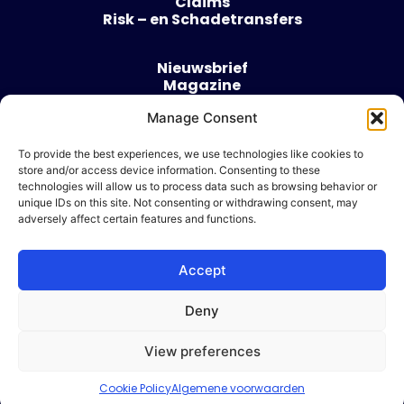
Claims
Risk – en Schadetransfers
Nieuwsbrief
Magazine
Evenementen
Manage Consent
Over
Contact
To provide the best experiences, we use technologies like cookies to
store and/or access device information. Consenting to these
Algemene voorwaarden
technologies will allow us to process data such as browsing behavior or
Cookie beleid
unique IDs on this site. Not consenting or withdrawing consent, may
adversely affect certain features and functions.
Accept
Ik wil adverteren
Deny
© 2026 Risk & Business
View preferences
| Design & Development door
WP Masters
Cookie Policy
Algemene voorwaarden