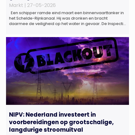
Markt |
27-05-2026
Een schipper ramde eind maart een binnenvaarttanker in
het Schelde-Rijnkanaal. Hij was dronken en bracht
daarmee de veiligheid op het water in gevaar. De Inspectie
Leefomgeving en Transport (ILT) komt regelmatig alcohol-
en drugsgebruik tegen op het water. Dit brengt de
veiligheid op het water in gevaar én kan grote gevolgen
hebben voor de […]
NIPV: Nederland investeert in
voorbereidingen op grootschalige,
langdurige stroomuitval