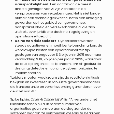
aansprakelijkheid:
Een aantal van de meest
directe gevolgen van AI zijn zichtbaar in de
kernprocessen van verzekeringen. Het is niet langer
primair een technologiekwestie; het is een uitdaging
geworden op het gebied van governance,
aansprakelijkheid en verzekerbaarheid, die zich
uitstrekt over juridische doctrine, regelgeving en
operationeel toezicht.
De rol van risicoleiders
: Cyberrisico’s worden
steeds adaptiever en moeilijker te benchmarken: de
wereldwijde kosten van cybercriminaliteit zijn
gestegen van ongeveer $ 3 biljoen in 2015 naar naar
verwachting $ 10,5 biljoen per jaar in 2025, waardoor
de druk op organisaties toeneemt om AI-gestuurde
dreigingsdetectie en continue cybermonitoring te
implementeren.
“Leiders moeten waakzaam zijn, de resultaten kritisch
bekijken en investeren in robuuste governancekaders
die transparantie en verantwoording garanderen over
de inzet van AI.”
Spike Lipkin,
Chief AI Officer
bij Willis: “AI verandert het
risicolandschap nu al in realtime, maar veel
organisaties gaan ermee aan de slag zonder de
systemen waarop ze vertrouwen volledig te begrijpen.