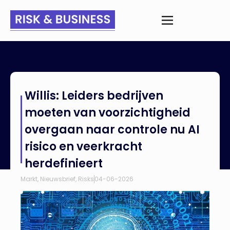
Home
>
Nieuws
>
Willis: Leiders bedrijven moeten van
Willis: Leiders bedrijven
voorzichtigheid overgaan naar controle nu AI risico en
veerkracht herdefinieert
moeten van voorzichtigheid
overgaan naar controle nu AI
risico en veerkracht
herdefinieert
Markt
,
Nieuwsbrief
,
Risks
04-06-2026