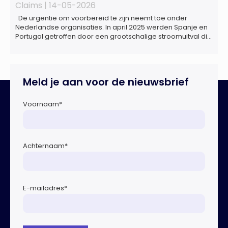
Claims |
14-05-2026
De urgentie om voorbereid te zijn neemt toe onder
Nederlandse organisaties. In april 2025 werden Spanje en
Portugal getroffen door een grootschalige stroomuitval die
ongeveer 18 uur duurde. Miljoenen huishoudens zaten
zonder elektriciteit, telecommunicatie viel uit en het
openbaar vervoer kwam tot stilstand. Ziekenhuizen kregen
te maken met dreigende brandstoftekorten voor
Meld je aan voor de nieuwsbrief
noodaggregaten.Begin dit jaar vond […]
Voornaam
*
Achternaam
*
E-mailadres
*