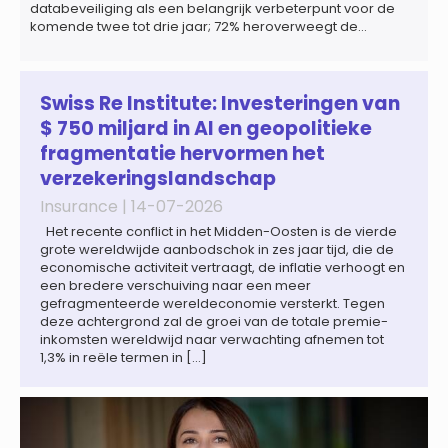
databeveiliging als een belangrijk verbeterpunt voor de
komende twee tot drie jaar; 72% heroverweegt de
inrichting van payroll als gevolg van een tekort aan
gekwalificeerd personeel; 44% onderzoekt de inzet van
artificial intelligence (AI) als oplossing; payroll ontwikkelt
zich steeds vaker tot een zelfstandige bedrijfsfunctie: bij
Swiss Re Institute: Investeringen van
43% van […]
$ 750 miljard in AI en geopolitieke
fragmentatie hervormen het
verzekeringslandschap
Insurance |
14-07-2026
Het recente conflict in het Midden-Oosten is de vierde
grote wereldwijde aanbodschok in zes jaar tijd, die de
economische activiteit vertraagt, de inflatie verhoogt en
een bredere verschuiving naar een meer
gefragmenteerde wereldeconomie versterkt. Tegen
deze achtergrond zal de groei van de totale premie-
inkomsten wereldwijd naar verwachting afnemen tot
1,3% in reële termen in […]