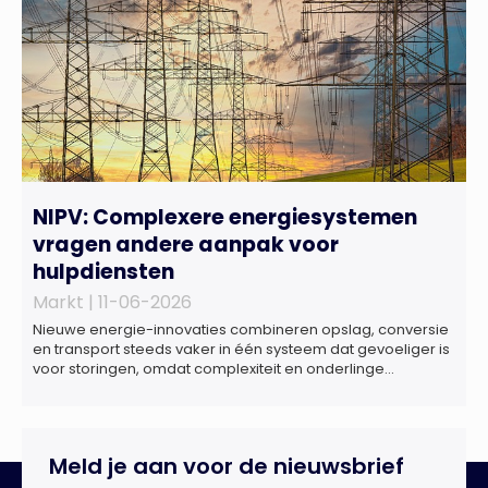
NIPV: Complexere energiesystemen
vragen andere aanpak voor
hulpdiensten
Markt |
11-06-2026
Nieuwe energie-innovaties combineren opslag, conversie
en transport steeds vaker in één systeem dat gevoeliger is
voor storingen, omdat complexiteit en onderlinge
afhankelijkheden toenemen. Dat blijkt uit nieuw onderzoek
van het NIPV naar zes innovatieve technologieën in de
energietransitie. Het NIPV onderzocht zes innovaties met
potentieel grote invloed op het toekomstige
Meld je aan voor de nieuwsbrief
energiesysteem. Het betreft systemen waarbij elektriciteit
of […]