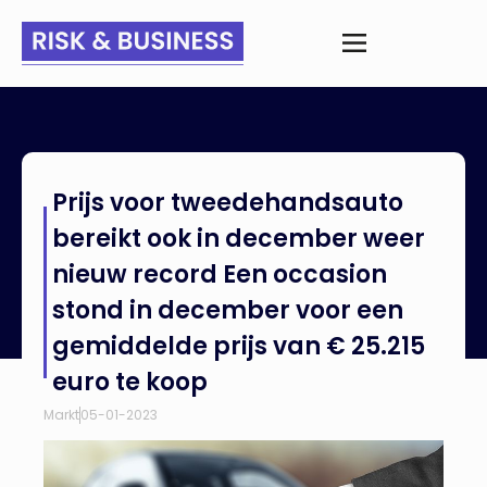
Home
>
Nieuws
>
Prijs voor tweedehandsauto bereikt ook in
Prijs voor tweedehandsauto
december weer nieuw record Een occasion stond in
december voor een gemiddelde prijs van € 25.215 euro te
bereikt ook in december weer
koop
nieuw record Een occasion
stond in december voor een
gemiddelde prijs van € 25.215
euro te koop
Markt
05-01-2023