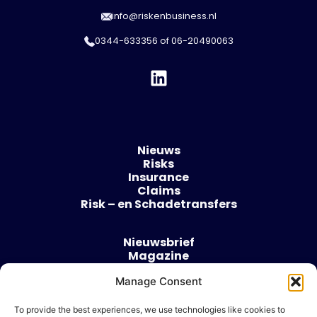
info@riskenbusiness.nl
0344-633356
of
06-20490063
Nieuws
Risks
Insurance
Claims
Risk – en Schadetransfers
Nieuwsbrief
Magazine
Evenementen
Over
Manage Consent
Contact
To provide the best experiences, we use technologies like cookies to