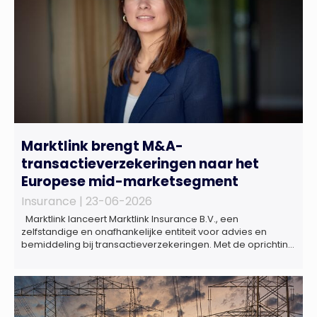
Marktlink brengt M&A-
transactieverzekeringen naar het
Europese mid-marketsegment
Insurance |
23-06-2026
Marktlink lanceert Marktlink Insurance B.V., een
zelfstandige en onafhankelijke entiteit voor advies en
bemiddeling bij transactieverzekeringen. Met de oprichting
van Marktlink Insurance, die onder leiding van Gülsüm Aslan
komt, breidt Marktlink zijn zelfstandige dienstverlening rond
overnames verder uit. Naast M&A-advies kunnen
ondernemers, investeerders en dealteams vanaf nu ook
terecht voor ondersteuning op het gebied […]