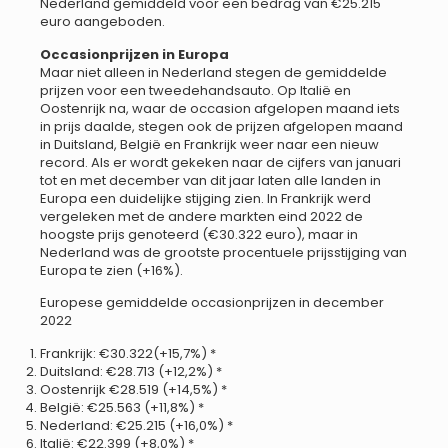
Nederland gemiddeld voor een bedrag van €25.215
euro aangeboden.
Occasionprijzen in Europa
Maar niet alleen in Nederland stegen de gemiddelde
prijzen voor een tweedehandsauto. Op Italië en
Oostenrijk na, waar de occasion afgelopen maand iets
in prijs daalde, stegen ook de prijzen afgelopen maand
in Duitsland, België en Frankrijk weer naar een nieuw
record. Als er wordt gekeken naar de cijfers van januari
tot en met december van dit jaar laten alle landen in
Europa een duidelijke stijging zien. In Frankrijk werd
vergeleken met de andere markten eind 2022 de
hoogste prijs genoteerd (€30.322 euro), maar in
Nederland was de grootste procentuele prijsstijging van
Europa te zien (+16%).
Europese gemiddelde occasionprijzen in december
2022
Frankrijk: €30.322(+15,7%) *
Duitsland: €28.713 (+12,2%) *
Oostenrijk €28.519 (+14,5%) *
België: €25.563 (+11,8%) *
Nederland: €25.215 (+16,0%) *
Italië: €22.399 (+8,0%) *