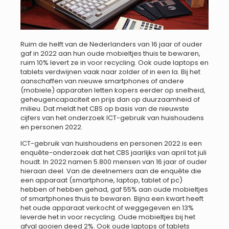
Ruim de helft van de Nederlanders van 16 jaar of ouder
gaf in 2022 aan hun oude mobieltjes thuis te bewaren,
ruim 10% levert ze in voor recycling. Ook oude laptops en
tablets verdwijnen vaak naar zolder of in een la. Bij het
aanschaffen van nieuwe smartphones of andere
(mobiele) apparaten letten kopers eerder op snelheid,
geheugencapaciteit en prijs dan op duurzaamheid of
milieu. Dat meldt het CBS op basis van de nieuwste
cijfers van het onderzoek ICT-gebruik van huishoudens
en personen 2022.
ICT-gebruik van huishoudens en personen 2022 is een
enquête-onderzoek dat het CBS jaarlijks van april tot juli
houdt. In 2022 namen 5.800 mensen van 16 jaar of ouder
hieraan deel. Van de deelnemers aan de enquête die
een apparaat (smartphone, laptop, tablet of pc)
hebben of hebben gehad, gaf 55% aan oude mobieltjes
of smartphones thuis te bewaren. Bijna een kwart heeft
het oude apparaat verkocht of weggegeven en 13%
leverde het in voor recycling. Oude mobieltjes bij het
afval gooien deed 2%. Ook oude laptops of tablets