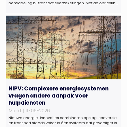
bemiddeling bij transactieverzekeringen. Met de oprichting
van Marktlink Insurance, die onder leiding van Gülsüm Aslan
komt, breidt Marktlink zijn zelfstandige dienstverlening rond
overnames verder uit. Naast M&A-advies kunnen
ondernemers, investeerders en dealteams vanaf nu ook
terecht voor ondersteuning op het gebied […]
NIPV: Complexere energiesystemen
vragen andere aanpak voor
hulpdiensten
Markt |
11-06-2026
Nieuwe energie-innovaties combineren opslag, conversie
en transport steeds vaker in één systeem dat gevoeliger is