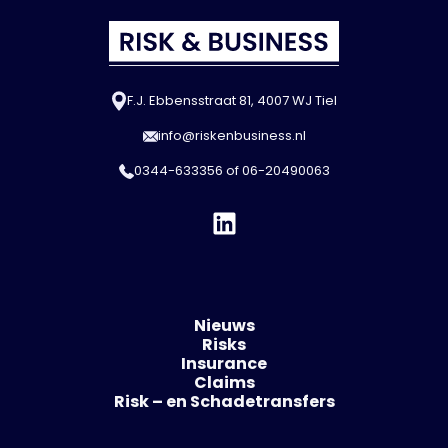
F.J. Ebbensstraat 81, 4007 WJ Tiel
info@riskenbusiness.nl
0344-633356
of
06-20490063
Nieuws
Risks
Insurance
Claims
Risk – en Schadetransfers