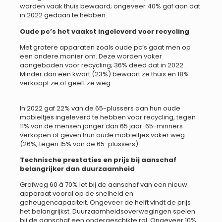
worden vaak thuis bewaard; ongeveer 40% gaf aan dat
in 2022 gedaan te hebben.
Oude pc’s het vaakst ingeleverd voor recycling
Met grotere apparaten zoals oude pc’s gaat men op
een andere manier om. Deze worden vaker
aangeboden voor recycling; 36% deed dat in 2022.
Minder dan een kwart (23%) bewaart ze thuis en 18%
verkoopt ze of geeft ze weg.
In 2022 gaf 22% van de 65-plussers aan hun oude
mobieltjes ingeleverd te hebben voor recycling, tegen
11% van de mensen jonger dan 65 jaar. 65-minners
verkopen of geven hun oude mobieltjes vaker weg
(26%, tegen 15% van de 65-plussers).
Technische prestaties en prijs bij aanschaf
belangrijker dan duurzaamheid
Grofweg 60 á 70% let bij de aanschaf van een nieuw
apparaat vooral op de snelheid en
geheugencapaciteit. Ongeveer de helft vindt de prijs
het belangrijkst. Duurzaamheidsoverwegingen spelen
bij de aanschaf een ondergeschikte rol. Ongeveer 10%