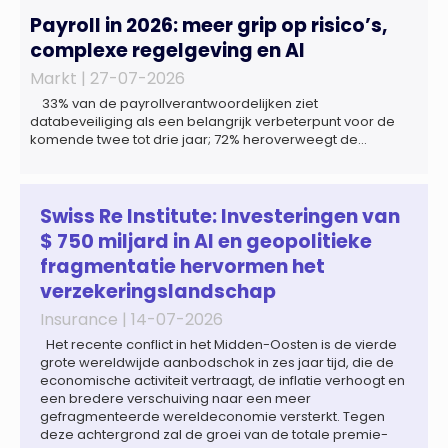
Payroll in 2026: meer grip op risico’s,
complexe regelgeving en AI
Markt |
27-07-2026
33% van de payrollverantwoordelijken ziet
databeveiliging als een belangrijk verbeterpunt voor de
komende twee tot drie jaar; 72% heroverweegt de
inrichting van payroll als gevolg van een tekort aan
gekwalificeerd personeel; 44% onderzoekt de inzet van
artificial intelligence (AI) als oplossing; payroll ontwikkelt
zich steeds vaker tot een zelfstandige bedrijfsfunctie: bij
Swiss Re Institute: Investeringen van
43% van […]
$ 750 miljard in AI en geopolitieke
fragmentatie hervormen het
verzekeringslandschap
Insurance |
14-07-2026
Het recente conflict in het Midden-Oosten is de vierde
grote wereldwijde aanbodschok in zes jaar tijd, die de
economische activiteit vertraagt, de inflatie verhoogt en
een bredere verschuiving naar een meer
gefragmenteerde wereldeconomie versterkt. Tegen
deze achtergrond zal de groei van de totale premie-