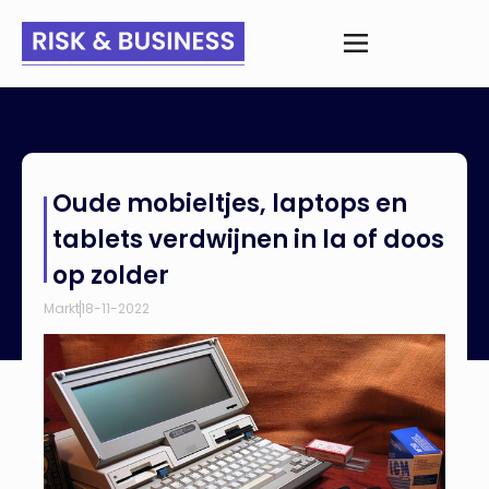
Home
>
Nieuws
>
Oude mobieltjes, laptops en tablets
Oude mobieltjes, laptops en
verdwijnen in la of doos op zolder
tablets verdwijnen in la of doos
op zolder
Markt
18-11-2022