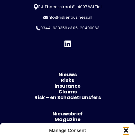
F.J. Ebbensstraat 81, 4007 WJ Tiel
info@riskenbusiness.nl
0344-633356
of
06-20490063
Nieuws
Risks
Insurance
Claims
Risk – en Schadetransfers
Nieuwsbrief
Magazine
Evenementen
Manage Consent
Over