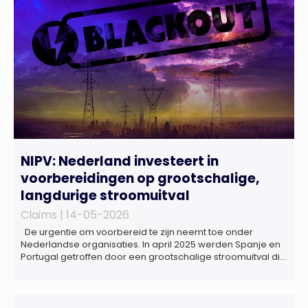
hebben voor de […]
NIPV: Nederland investeert in
voorbereidingen op grootschalige,
langdurige stroomuitval
Claims |
14-05-2026
De urgentie om voorbereid te zijn neemt toe onder
Nederlandse organisaties. In april 2025 werden Spanje en
Portugal getroffen door een grootschalige stroomuitval die
ongeveer 18 uur duurde. Miljoenen huishoudens zaten
zonder elektriciteit, telecommunicatie viel uit en het
openbaar vervoer kwam tot stilstand. Ziekenhuizen kregen
te maken met dreigende brandstoftekorten voor