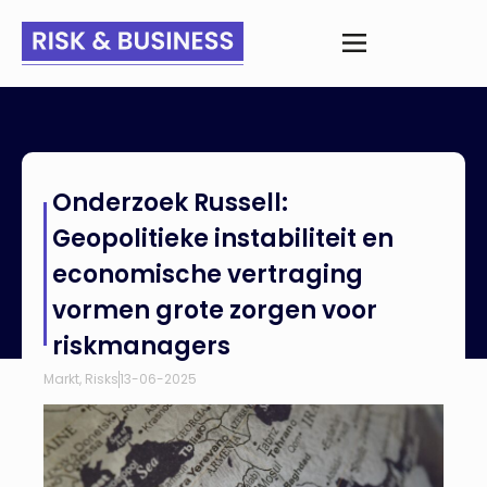
Home
>
Nieuws
>
Onderzoek Russell: Geopolitieke instabiliteit
Onderzoek Russell:
en economische vertraging vormen grote zorgen voor
riskmanagers
Geopolitieke instabiliteit en
economische vertraging
vormen grote zorgen voor
riskmanagers
Markt
,
Risks
13-06-2025