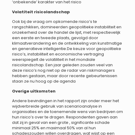
‘onbekende’ karakter van het risico
Volatiteit risicolandschap
Ook bij de vraag om opkomende risico’s te
rangschikken, domineerden geopolitieke instabiliteit en
onzekerheid over de handel de lijst, met respectievelijk
een eerste en tweede plaats, gevolgd door
klimaatverandering en de ontwikkeling van kunstmatige
en generatieve intelligentie.De keuze voor geopolitieke
risico’s, instabiliteit en economische vertraging
weerspiegelt de volatiliteit in het mondiale
risicolandschap. Een jaar geleden zouden veel van
deze risico’s nog niet op de radar van riskmanagers
hebben gestaan, maar door recente gebeurtenissen
staan ze nu hoog op de agenda
Overige uitkomsten
Andere bevindingen in het rapport zijn onder meer het
wijdverbreide gebruik van scenarioanalyse in
organisaties en de toenemende wens van bedrijven om
hun risico’s over te dragen. Respondenten gaven aan
dat zij in geval van een grote , significante schade
minimaal 25% en maximaal 50% van al hun
schadeszouden willen overdragen, wat wijst op een