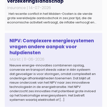
verzekeringslandschap
Insurance |
14-07-2026
Het recente conflict in het Midden-Oosten is de vierde
grote wereldwijde aanbodschok in zes jaar tijd, die de
economische activiteit vertraagt, de inflatie verhoogt en
een bredere verschuiving naar een meer
gefragmenteerde wereldeconomie versterkt. Tegen deze
achtergrond zal de groei van de totale premie-inkomsten
wereldwijd naar verwachting afnemen tot 1,3% in reële
NIPV: Complexere energiesystemen
termen in […]
vragen andere aanpak voor
hulpdiensten
Markt |
11-06-2026
Nieuwe energie-innovaties combineren opslag,
conversie en transport steeds vaker in één systeem
dat gevoeliger is voor storingen, omdat complexiteit en
onderlinge afhankelijkheden toenemen. Dat blijkt uit
nieuw onderzoek van het NIPV naar zes innovatieve
technologieën in de energietransitie. Het NIPV
onderzocht zes innovaties met potentieel grote invloed
op het toekomstige energiesysteem. Het betreft
systemen waarbij elektriciteit of […]