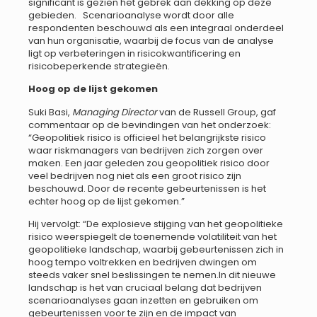
significant is gezien het gebrek aan dekking op deze
gebieden. Scenarioanalyse wordt door alle
respondenten beschouwd als een integraal onderdeel
van hun organisatie, waarbij de focus van de analyse
ligt op verbeteringen in risicokwantificering en
risicobeperkende strategieën.
Hoog op de lijst gekomen
Suki Basi,
Managing Director
van de Russell Group, gaf
commentaar op de bevindingen van het onderzoek:
“Geopolitiek risico is officieel het belangrijkste risico
waar riskmanagers van bedrijven zich zorgen over
maken. Een jaar geleden zou geopolitiek risico door
veel bedrijven nog niet als een groot risico zijn
beschouwd. Door de recente gebeurtenissen is het
echter hoog op de lijst gekomen.”
Hij vervolgt: “De explosieve stijging van het geopolitieke
risico weerspiegelt de toenemende volatiliteit van het
geopolitieke landschap, waarbij gebeurtenissen zich in
hoog tempo voltrekken en bedrijven dwingen om
steeds vaker snel beslissingen te nemen.In dit nieuwe
landschap is het van cruciaal belang dat bedrijven
scenarioanalyses gaan inzetten en gebruiken om
gebeurtenissen voor te zijn en de impact van