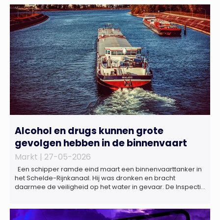
Alcohol en drugs kunnen grote
gevolgen hebben in de binnenvaart
Markt |
27-05-2026
Een schipper ramde eind maart een binnenvaarttanker in
het Schelde-Rijnkanaal. Hij was dronken en bracht
daarmee de veiligheid op het water in gevaar. De Inspectie
Leefomgeving en Transport (ILT) komt regelmatig alcohol-
en drugsgebruik tegen op het water. Dit brengt de
veiligheid op het water in gevaar én kan grote gevolgen