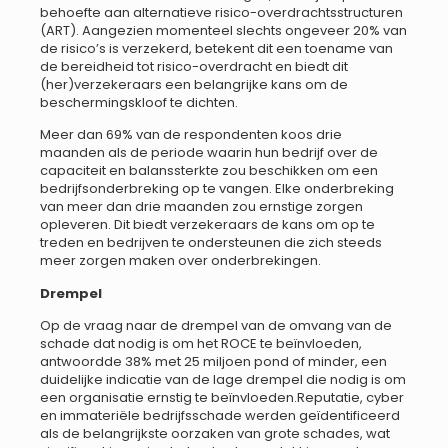
behoefte aan alternatieve risico-overdrachtsstructuren
(ART). Aangezien momenteel slechts ongeveer 20% van
de risico’s is verzekerd, betekent dit een toename van
de bereidheid tot risico-overdracht en biedt dit
(her)verzekeraars een belangrijke kans om de
beschermingskloof te dichten.
Meer dan 69% van de respondenten koos drie
maanden als de periode waarin hun bedrijf over de
capaciteit en balanssterkte zou beschikken om een
bedrijfsonderbreking op te vangen. Elke onderbreking
van meer dan drie maanden zou ernstige zorgen
opleveren. Dit biedt verzekeraars de kans om op te
treden en bedrijven te ondersteunen die zich steeds
meer zorgen maken over onderbrekingen.
Drempel
Op de vraag naar de drempel van de omvang van de
schade dat nodig is om het ROCE te beïnvloeden,
antwoordde 38% met 25 miljoen pond of minder, een
duidelijke indicatie van de lage drempel die nodig is om
een organisatie ernstig te beïnvloeden.Reputatie, cyber
en immateriële bedrijfsschade werden geïdentificeerd
als de belangrijkste oorzaken van grote schades, wat