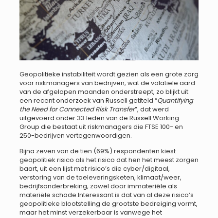
Geopolitieke instabiliteit wordt gezien als een grote zorg
voor riskmanagers van bedrijven, wat de volatiele aard
van de afgelopen maanden onderstreept, zo blijkt uit
een recent onderzoek van Russell getiteld “
Quantifying
the Need for Connected Risk Transfer
”, dat werd
uitgevoerd onder 33 leden van de Russell Working
Group die bestaat uit riskmanagers die FTSE 100- en
250-bedrijven vertegenwoordigen.
Bijna zeven van de tien (69%) respondenten kiest
geopolitiek risico als het risico dat hen het meest zorgen
baart, uit een lijst met risico’s die cyber/digitaal,
verstoring van de toeleveringsketen, klimaat/weer,
bedrijfsonderbreking, zowel door immateriële als
materiële schade.Interessant is dat van al deze risico’s
geopolitieke blootstelling de grootste bedreiging vormt,
maar het minst verzekerbaar is vanwege het