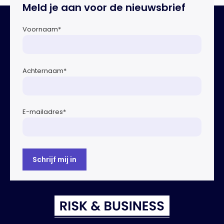
Meld je aan voor de nieuwsbrief
noodaggregaten.Begin dit jaar vond […]
Voornaam
*
Achternaam
*
E-mailadres
*