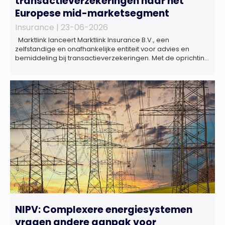
transactieverzekeringen naar het
Europese mid-marketsegment
Insurance |
23-06-2026
Marktlink lanceert Marktlink Insurance B.V., een
zelfstandige en onafhankelijke entiteit voor advies en
bemiddeling bij transactieverzekeringen. Met de oprichting
van Marktlink Insurance, die onder leiding van Gülsüm Aslan
komt, breidt Marktlink zijn zelfstandige dienstverlening rond
overnames verder uit. Naast M&A-advies kunnen
ondernemers, investeerders en dealteams vanaf nu ook
terecht voor ondersteuning op het gebied […]
NIPV: Complexere energiesystemen
vragen andere aanpak voor