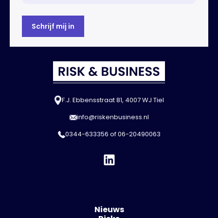
F.J. Ebbensstraat 81, 4007 WJ Tiel
info@riskenbusiness.nl
0344-633356
of
06-20490063
Nieuws