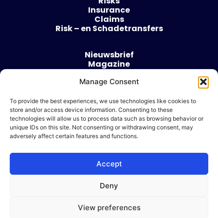
Risks
Insurance
Claims
Risk – en Schadetransfers
Nieuwsbrief
Magazine
Evenementen
Over
Manage Consent
Contact
To provide the best experiences, we use technologies like cookies to
store and/or access device information. Consenting to these
Algemene voorwaarden
technologies will allow us to process data such as browsing behavior or
Cookie beleid
unique IDs on this site. Not consenting or withdrawing consent, may
adversely affect certain features and functions.
Accept
Ik wil adverteren
Deny
© 2026 Risk & Business
View preferences
| Design & Development door
WP Masters