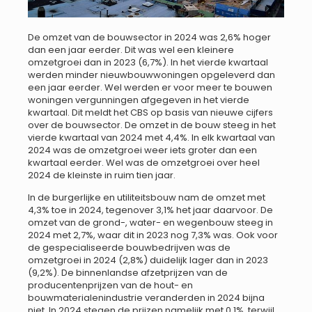
De omzet van de bouwsector in 2024 was 2,6% hoger
dan een jaar eerder. Dit was wel een kleinere
omzetgroei dan in 2023 (6,7%). In het vierde kwartaal
werden minder nieuwbouwwoningen opgeleverd dan
een jaar eerder. Wel werden er voor meer te bouwen
woningen vergunningen afgegeven in het vierde
kwartaal. Dit meldt het CBS op basis van nieuwe cijfers
over de bouwsector.
De omzet in de bouw steeg in het
vierde kwartaal van 2024 met 4,4%. In elk kwartaal van
2024 was de omzetgroei weer iets groter dan een
kwartaal eerder. Wel was de omzetgroei over heel
2024 de kleinste in ruim tien jaar.
In de burgerlijke en utiliteitsbouw nam de omzet met
4,3% toe in 2024, tegenover 3,1% het jaar daarvoor. De
omzet van de grond-, water- en wegenbouw steeg in
2024 met 2,7%, waar dit in 2023 nog 7,3% was. Ook voor
de gespecialiseerde bouwbedrijven was de
omzetgroei in 2024 (2,8%) duidelijk lager dan in 2023
(9,2%). De binnenlandse afzetprijzen van de
producentenprijzen van de hout- en
bouwmaterialenindustrie veranderden in 2024 bijna
niet. In 2024 stegen de prijzen namelijk met 0,1%, terwijl