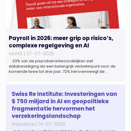
Payroll in 2026: meer grip op risico’s,
complexe regelgeving en AI
Markt |
27-07-2026
33% van de payrollverantwoordelijken ziet
databeveiliging als een belangrijk verbeterpunt voor de
komende twee tot drie jaar; 72% heroverweegt de
inrichting van payroll als gevolg van een tekort aan
gekwalificeerd personeel; 44% onderzoekt de inzet van
artificial intelligence (AI) als oplossing; payroll ontwikkelt
zich steeds vaker tot een zelfstandige bedrijfsfunctie: bij
Swiss Re Institute: Investeringen van
43% van […]
$ 750 miljard in AI en geopolitieke
fragmentatie hervormen het
verzekeringslandschap
Insurance |
14-07-2026