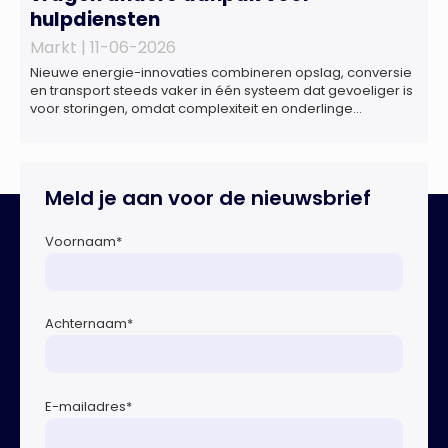
hulpdiensten
Markt |
11-06-2026
Nieuwe energie-innovaties combineren opslag, conversie
en transport steeds vaker in één systeem dat gevoeliger is
voor storingen, omdat complexiteit en onderlinge
afhankelijkheden toenemen. Dat blijkt uit nieuw onderzoek
van het NIPV naar zes innovatieve technologieën in de
energietransitie. Het NIPV onderzocht zes innovaties met
potentieel grote invloed op het toekomstige
Meld je aan voor de nieuwsbrief
energiesysteem. Het betreft systemen waarbij elektriciteit
of […]
Voornaam
*
Achternaam
*
E-mailadres
*