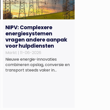
NIPV: Complexere
energiesystemen
vragen andere aanpak
voor hulpdiensten
Markt |
11-06-2026
Nieuwe energie-innovaties
combineren opslag, conversie en
transport steeds vaker in
één systeem dat gevoeliger is
voor storingen, omdat
complexiteit en onderlinge
afhankelijkheden toenemen. Dat
blijkt uit nieuw onderzoek van het
NIPV naar zes innovatieve
technologieën in de