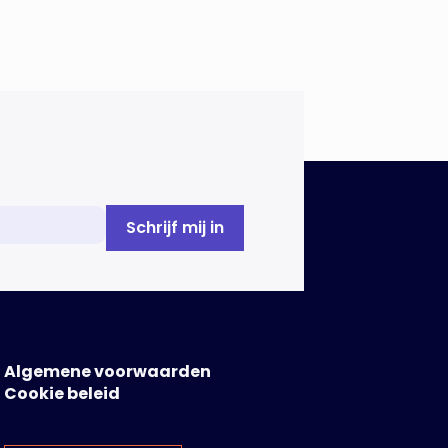
energietransitie. Het NIPV
onderzocht zes innovaties met
potentieel grote invloed op het
toekomstige energiesysteem. Het
betreft systemen waarbij
elektriciteit of […]
Algemene voorwaarden
Cookie beleid