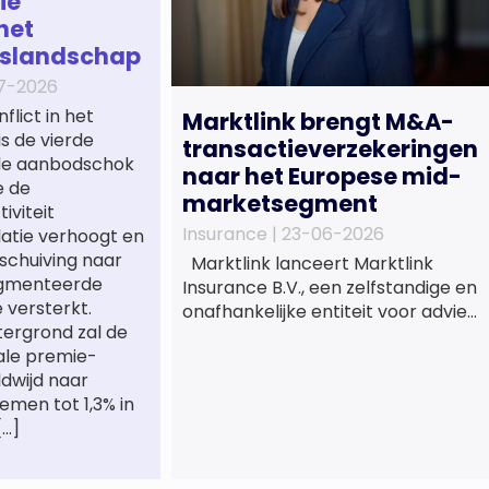
ie
het
gslandschap
7-2026
lict in het
Marktlink brengt M&A-
s de vierde
transactieverzekeringen
jde aanbodschok
naar het Europese mid-
ie de
marketsegment
iviteit
Insurance |
23-06-2026
flatie verhoogt en
schuiving naar
Marktlink lanceert Marktlink
agmenteerde
Insurance B.V., een zelfstandige en
versterkt.
onafhankelijke entiteit voor advies
ergrond zal de
en bemiddeling bij
ale premie-
transactieverzekeringen. Met de
dwijd naar
oprichting van Marktlink
emen tot 1,3% in
Insurance, die onder leiding van
[…]
Gülsüm Aslan komt, breidt
Marktlink zijn zelfstandige
dienstverlening rond overnames