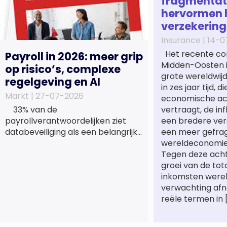
fragmentat
hervormen 
verzekerin
Insurance |
14-0
Het recente conf
Payroll in 2026: meer grip
Midden-Oosten i
op risico’s, complexe
grote wereldwi
regelgeving en AI
in zes jaar tijd, d
Markt |
27-07-2026
economische act
33% van de
vertraagt, de in
payrollverantwoordelijken ziet
een bredere ver
databeveiliging als een belangrijk
een meer gefr
verbeterpunt voor de komende
wereldeconomie 
twee tot drie jaar; 72%
Tegen deze acht
heroverweegt de inrichting van
groei van de tot
payroll als gevolg van een tekort
inkomsten werel
aan gekwalificeerd personeel;
verwachting afn
44% onderzoekt de inzet van
reële termen in 
artificial intelligence (AI) als
oplossing; payroll ontwikkelt zich