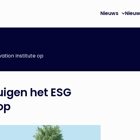
Nieuws
Nieuw
tion Institute op
igen het ESG
op