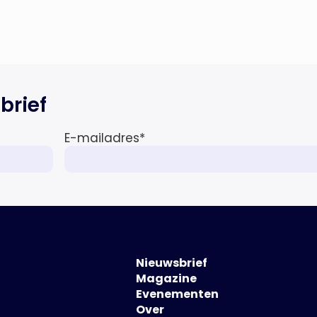
verder uit. Naast M&A-advies
kunnen ondernemers,
investeerders en dealteams vanaf
nu ook terecht voor
ondersteuning op het gebied […]
brief
E-mailadres
*
Nieuwsbrief
Magazine
Evenementen
Over