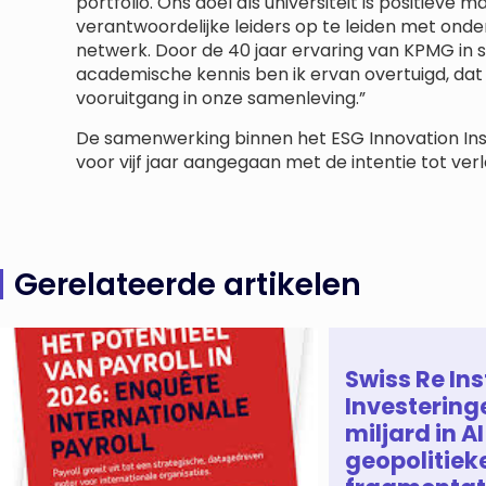
portfolio. Ons doel als universiteit is positiev
verantwoordelijke leiders op te leiden met onder
netwerk. Door de 40 jaar ervaring van KPMG in s
academische kennis ben ik ervan overtuigd, da
vooruitgang in onze samenleving.”
De samenwerking binnen het ESG Innovation In
voor vijf jaar aangegaan met de intentie tot verl
Gerelateerde artikelen
Swiss Re Ins
Investering
miljard in AI
geopolitiek