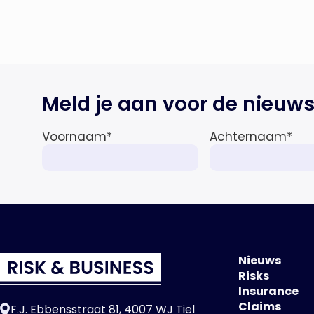
steeds vaker tot een zelfstandige
bedrijfsfunctie: bij 43% van […]
Meld je aan voor de nieuws
Voornaam
*
Achternaam
*
Nieuws
Risks
Insurance
Claims
F.J. Ebbensstraat 81, 4007 WJ Tiel