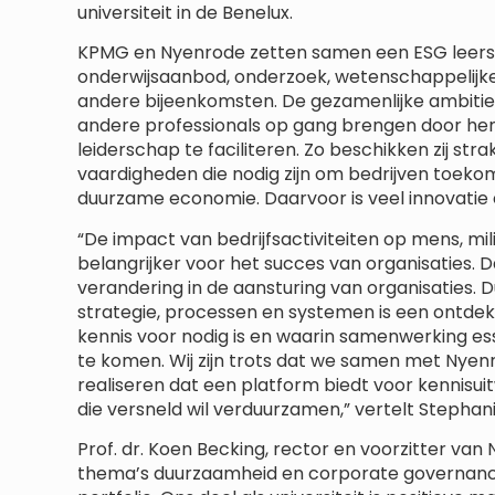
universiteit in de Benelux.
KPMG en Nyenrode zetten samen een ESG leerst
onderwijsaanbod, onderzoek, wetenschappelijke
andere bijeenkomsten. De gezamenlijke ambitie
andere professionals op gang brengen door he
leiderschap te faciliteren. Zo beschikken zij str
vaardigheden die nodig zijn om bedrijven toek
duurzame economie. Daarvoor is veel innovatie
“De impact van bedrijfsactiviteiten op mens, mi
belangrijker voor het succes van organisaties.
verandering in de aansturing van organisaties. D
strategie, processen en systemen is een ontdek
kennis voor nodig is en waarin samenwerking es
te komen. Wij zijn trots dat we samen met Nyenr
realiseren dat een platform biedt voor kennisui
die versneld wil verduurzamen,” vertelt Stepha
Prof. dr. Koen Becking, rector en voorzitter van 
thema’s duurzaamheid en corporate governance 