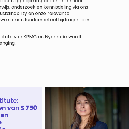
e maatschappelijke impact creëren door
wijs, onderzoek en kennisdeling via ons
ustainability en onze relevante
t we samen fundamenteel bijdragen aan
stitute van KPMG en Nyenrode wordt
enging.
titute:
en van $ 750
 en
e