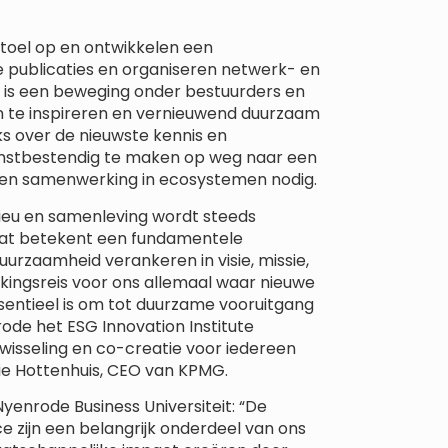
oel op en ontwikkelen een
 publicaties en organiseren netwerk- en
 is een beweging onder bestuurders en
n te inspireren en vernieuwend duurzaam
aks over de nieuwste kennis en
omstbestendig te maken op weg naar een
 en samenwerking in ecosystemen nodig.
lieu en samenleving wordt steeds
 Dat betekent een fundamentele
uurzaamheid verankeren in visie, missie,
kingsreis voor ons allemaal waar nieuwe
sentieel is om tot duurzame vooruitgang
ode het ESG Innovation Institute
twisseling en co-creatie voor iedereen
nie Hottenhuis, CEO van KPMG.
Nyenrode Business Universiteit: “De
zijn een belangrijk onderdeel van ons