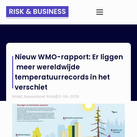
Home
>
Nieuws
>
Nieuw WMO-rapport: Er liggen meer
Nieuw WMO-rapport: Er liggen
wereldwijde temperatuurrecords in het verschiet
meer wereldwijde
temperatuurrecords in het
verschiet
Markt
,
Nieuwsbrief
,
Risks
02-06-2026