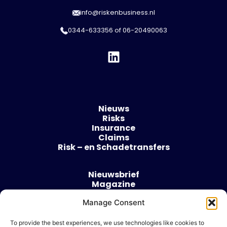
info@riskenbusiness.nl
0344-633356
of
06-20490063
Nieuws
Risks
Insurance
Claims
Risk – en Schadetransfers
Nieuwsbrief
Magazine
Evenementen
Manage Consent
Over
Contact
To provide the best experiences, we use technologies like cookies to