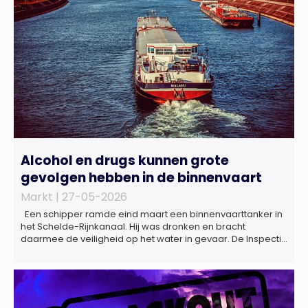
Alcohol en drugs kunnen grote
gevolgen hebben in de binnenvaart
Markt |
27-05-2026
Een schipper ramde eind maart een binnenvaarttanker in
het Schelde-Rijnkanaal. Hij was dronken en bracht
daarmee de veiligheid op het water in gevaar. De Inspectie
Leefomgeving en Transport (ILT) komt regelmatig alcohol-
en drugsgebruik tegen op het water. Dit brengt de
veiligheid op het water in gevaar én kan grote gevolgen
hebben voor de […]