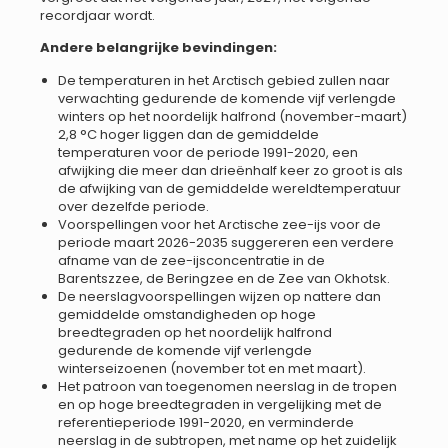
recordjaar wordt.
Andere belangrijke bevindingen:
De temperaturen in het Arctisch gebied zullen naar
verwachting gedurende de komende vijf verlengde
winters op het noordelijk halfrond (november-maart)
2,8 °C hoger liggen dan de gemiddelde
temperaturen voor de periode 1991-2020, een
afwijking die meer dan drieënhalf keer zo groot is als
de afwijking van de gemiddelde wereldtemperatuur
over dezelfde periode.
Voorspellingen voor het Arctische zee-ijs voor de
periode maart 2026-2035 suggereren een verdere
afname van de zee-ijsconcentratie in de
Barentszzee, de Beringzee en de Zee van Okhotsk.
De neerslagvoorspellingen wijzen op nattere dan
gemiddelde omstandigheden op hoge
breedtegraden op het noordelijk halfrond
gedurende de komende vijf verlengde
winterseizoenen (november tot en met maart).
Het patroon van toegenomen neerslag in de tropen
en op hoge breedtegraden in vergelijking met de
referentieperiode 1991-2020, en verminderde
neerslag in de subtropen, met name op het zuidelijk