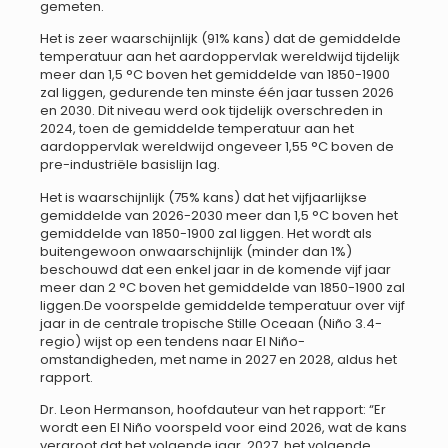
gemeten.
Het is zeer waarschijnlijk (91% kans) dat de gemiddelde
temperatuur aan het aardoppervlak wereldwijd tijdelijk
meer dan 1,5 °C boven het gemiddelde van 1850-1900
zal liggen, gedurende ten minste één jaar tussen 2026
en 2030. Dit niveau werd ook tijdelijk overschreden in
2024, toen de gemiddelde temperatuur aan het
aardoppervlak wereldwijd ongeveer 1,55 °C boven de
pre-industriële basislijn lag.
Het is waarschijnlijk (75% kans) dat het vijfjaarlijkse
gemiddelde van 2026-2030 meer dan 1,5 °C boven het
gemiddelde van 1850-1900 zal liggen. Het wordt als
buitengewoon onwaarschijnlijk (minder dan 1%)
beschouwd dat een enkel jaar in de komende vijf jaar
meer dan 2 °C boven het gemiddelde van 1850-1900 zal
liggen.De voorspelde gemiddelde temperatuur over vijf
jaar in de centrale tropische Stille Oceaan (Niño 3.4-
regio) wijst op een tendens naar El Niño-
omstandigheden, met name in 2027 en 2028, aldus het
rapport.
Dr. Leon Hermanson, hoofdauteur van het rapport: “Er
wordt een El Niño voorspeld voor eind 2026, wat de kans
vergroot dat het volgende jaar, 2027, het volgende