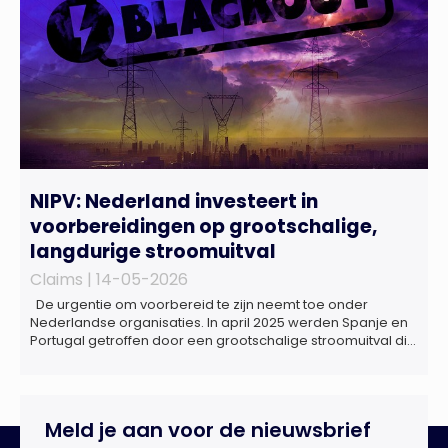
NIPV: Nederland investeert in
voorbereidingen op grootschalige,
langdurige stroomuitval
Claims |
14-05-2026
De urgentie om voorbereid te zijn neemt toe onder
Nederlandse organisaties. In april 2025 werden Spanje en
Portugal getroffen door een grootschalige stroomuitval die
ongeveer 18 uur duurde. Miljoenen huishoudens zaten
zonder elektriciteit, telecommunicatie viel uit en het
openbaar vervoer kwam tot stilstand. Ziekenhuizen kregen
te maken met dreigende brandstoftekorten voor
Meld je aan voor de nieuwsbrief
noodaggregaten.Begin dit jaar vond […]