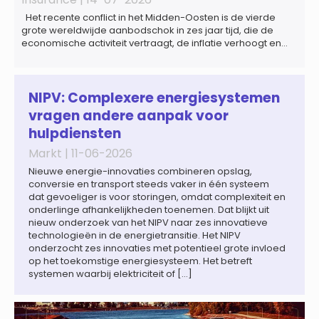
Het recente conflict in het Midden-Oosten is de vierde
grote wereldwijde aanbodschok in zes jaar tijd, die de
economische activiteit vertraagt, de inflatie verhoogt en
een bredere verschuiving naar een meer
gefragmenteerde wereldeconomie versterkt. Tegen deze
achtergrond zal de groei van de totale premie-inkomsten
wereldwijd naar verwachting afnemen tot 1,3% in reële
NIPV: Complexere energiesystemen
termen in […]
vragen andere aanpak voor
hulpdiensten
Markt |
11-06-2026
Nieuwe energie-innovaties combineren opslag,
conversie en transport steeds vaker in één systeem
dat gevoeliger is voor storingen, omdat complexiteit en
onderlinge afhankelijkheden toenemen. Dat blijkt uit
nieuw onderzoek van het NIPV naar zes innovatieve
technologieën in de energietransitie. Het NIPV
onderzocht zes innovaties met potentieel grote invloed
op het toekomstige energiesysteem. Het betreft
systemen waarbij elektriciteit of […]