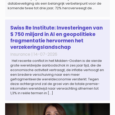
databeveiliging als een belangrijk verbeterpunt voor de
komende twee tot drie jaar; 72% heroverweegt de
inrichting van payroll als gevolg van een tekort aan
gekwalificeerd personeel; 44% onderzoekt de inzet van
artificial intelligence (AI) als oplossing; payroll ontwikkelt
zich steeds vaker tot een zelfstandige bedrijfsfunctie: bij
Swiss Re Institute: Investeringen van
43% van […]
$ 750 miljard in AI en geopolitieke
fragmentatie hervormen het
verzekeringslandschap
Insurance |
14-07-2026
Het recente conflict in het Midden-Oosten is de vierde
grote wereldwijde aanbodschok in zes jaar tijd, die de
economische activiteit vertraagt, de inflatie verhoogt en
een bredere verschuiving naar een meer
gefragmenteerde wereldeconomie versterkt. Tegen
deze achtergrond zal de groei van de totale premie-
inkomsten wereldwijd naar verwachting afnemen tot
1,3% in reële termen in […]