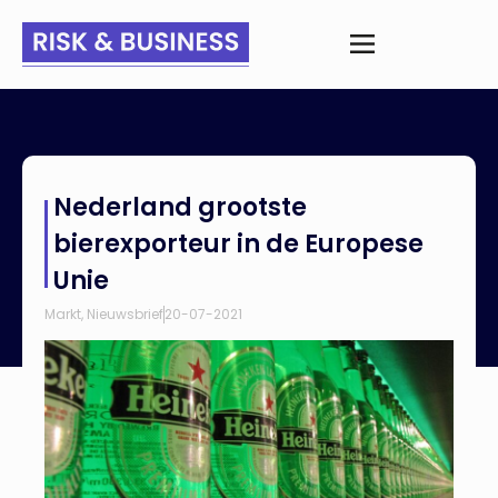
Home
>
Nieuws
>
Nederland grootste bierexporteur in de
Nederland grootste
Europese Unie
bierexporteur in de Europese
Unie
Markt
,
Nieuwsbrief
20-07-2021