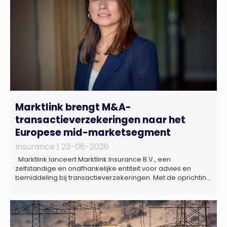
Marktlink brengt M&A-
transactieverzekeringen naar het
Europese mid-marketsegment
Insurance |
23-06-2026
Marktlink lanceert Marktlink Insurance B.V., een
zelfstandige en onafhankelijke entiteit voor advies en
bemiddeling bij transactieverzekeringen. Met de oprichting
van Marktlink Insurance, die onder leiding van Gülsüm Aslan
komt, breidt Marktlink zijn zelfstandige dienstverlening rond
overnames verder uit. Naast M&A-advies kunnen
ondernemers, investeerders en dealteams vanaf nu ook
terecht voor ondersteuning op het gebied […]