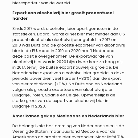
bierexporteur van de wereld.
Export van alcoholvrij bier groeit procentueel
harder
Sinds 2017 wordt alcoholvrij bier apart gemeten in de
statistieken. Daarbij wordt al het bier met minder dan 0,5
procent alcohol als alcoholvrij bier geteld. In 2017 en
2018 was Duitsland de grootste exporteur van alcoholvrij
bier in de EU, maar in 2019 en 2020 heeft Nederland
deze positie overgenomen. De exportwaarde van
alcoholvrij bier was in 2020 bijna twee keer zo hoog als
in 2017, terwijl de Duitse export nauwelijks groeide. De
Nederlandse export van alcoholvrij bier groeide in deze
periode bovendien veel harder (+83%) dan de export
van bier met alcohol (+11%). Na Duitsland en Nederland
volgen als grootste exporteurs van alcoholvrij bier
Bulgarije, Polen, Spanje en België. Opmerkelijk is de
sterke groei van de export van alcoholvrij bier in
Bulgarije in 2020.
Amerikanen gek op Mexicaans en Nederlands bier
De belangrijkste bestemming van Nederlands bier is de
Verenigde Staten, maar buurland Mexico is voor de
Amerikanen de grootste bierleverancier. Maar liefst 71%