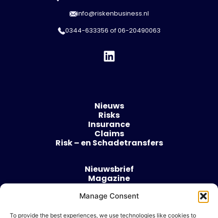
info@riskenbusiness.nl
0344-633356
of
06-20490063
Nieuws
Risks
Insurance
Claims
Risk – en Schadetransfers
Nieuwsbrief
Magazine
Evenementen
Over
Manage Consent
Contact
To provide the best experiences, we use technologies like cookies to