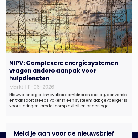
NIPV: Complexere energiesystemen
vragen andere aanpak voor
hulpdiensten
Markt |
11-06-2026
Nieuwe energie-innovaties combineren opslag, conversie
en transport steeds vaker in één systeem dat gevoeliger is
voor storingen, omdat complexiteit en onderlinge
afhankelijkheden toenemen. Dat blijkt uit nieuw onderzoek
van het NIPV naar zes innovatieve technologieën in de
energietransitie. Het NIPV onderzocht zes innovaties met
potentieel grote invloed op het toekomstige
Meld je aan voor de nieuwsbrief
energiesysteem. Het betreft systemen waarbij elektriciteit