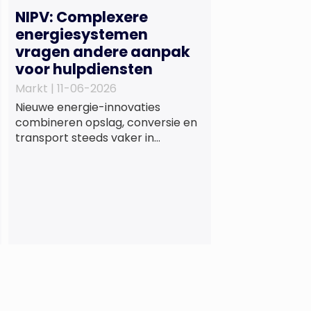
NIPV: Complexere
energiesystemen
vragen andere aanpak
voor hulpdiensten
Markt |
11-06-2026
Nieuwe energie-innovaties
combineren opslag, conversie en
transport steeds vaker in
één systeem dat gevoeliger is
voor storingen, omdat
complexiteit en onderlinge
afhankelijkheden toenemen. Dat
blijkt uit nieuw onderzoek van het
NIPV naar zes innovatieve
technologieën in de
energietransitie. Het NIPV
onderzocht zes innovaties met
potentieel grote invloed op het
toekomstige energiesysteem. Het