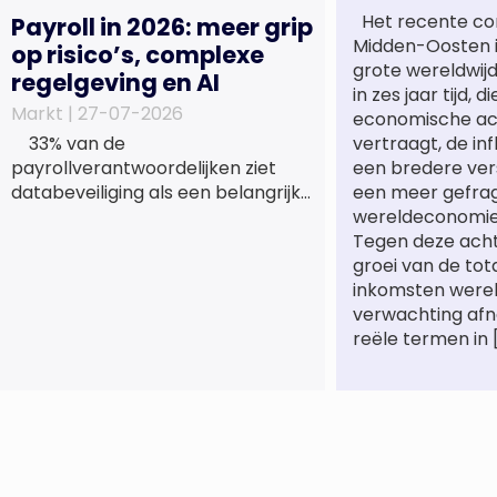
Het recente conf
Payroll in 2026: meer grip
Midden-Oosten i
op risico’s, complexe
grote wereldwi
regelgeving en AI
in zes jaar tijd, d
Markt |
27-07-2026
economische act
33% van de
vertraagt, de in
payrollverantwoordelijken ziet
een bredere ver
databeveiliging als een belangrijk
een meer gefr
verbeterpunt voor de komende
wereldeconomie 
twee tot drie jaar; 72%
Tegen deze acht
heroverweegt de inrichting van
groei van de tot
payroll als gevolg van een tekort
inkomsten werel
aan gekwalificeerd personeel;
verwachting afn
44% onderzoekt de inzet van
reële termen in 
artificial intelligence (AI) als
oplossing; payroll ontwikkelt zich
steeds vaker tot een zelfstandige
bedrijfsfunctie: bij 43% van […]