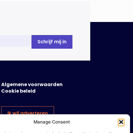
betreft systemen waarbij
elektriciteit of […]
Algemene voorwaarden
Cookie beleid
Ik wil adverteren
Manage Consent