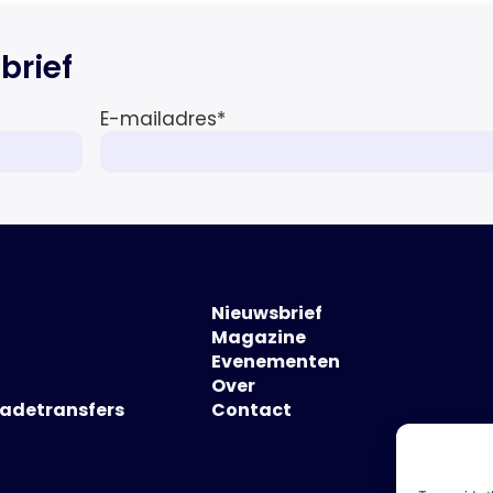
ondersteuning op het gebied […]
brief
E-mailadres
*
Nieuwsbrief
Magazine
Evenementen
Over
hadetransfers
Contact