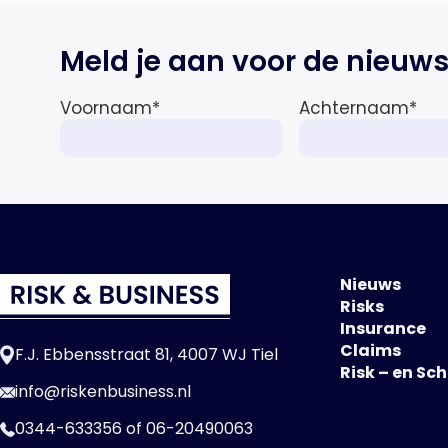
Meld je aan voor de nieuws
Voornaam
*
Achternaam
*
Nieuws
Risks
Insurance
Claims
F.J. Ebbensstraat 81, 4007 WJ Tiel
Risk – en Sc
info@riskenbusiness.nl
0344-633356
of
06-20490063