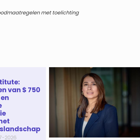
noodmaatregelen met toelichting
titute:
en van $ 750
 en
e
ie
het
gslandschap
7-2026