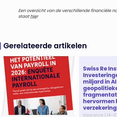
Een overzicht van de verschillende financiële 
staat
hie
r
Gerelateerde artikelen
Swiss Re Ins
Investering
miljard in AI
geopolitiek
fragmentat
hervormen 
verzekerin
Insurance |
14-0