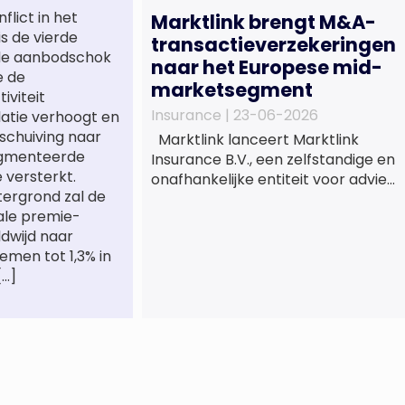
lict in het
Marktlink brengt M&A-
s de vierde
transactieverzekeringen
jde aanbodschok
naar het Europese mid-
ie de
marketsegment
iviteit
Insurance |
23-06-2026
flatie verhoogt en
schuiving naar
Marktlink lanceert Marktlink
agmenteerde
Insurance B.V., een zelfstandige en
versterkt.
onafhankelijke entiteit voor advies
ergrond zal de
en bemiddeling bij
ale premie-
transactieverzekeringen. Met de
dwijd naar
oprichting van Marktlink
emen tot 1,3% in
Insurance, die onder leiding van
[…]
Gülsüm Aslan komt, breidt
Marktlink zijn zelfstandige
dienstverlening rond overnames
verder uit. Naast M&A-advies
kunnen ondernemers,
investeerders en dealteams vanaf
nu ook terecht voor