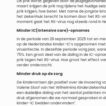
De prik wordt gegeven door de jeugdgezondheid
maart krijgen de prik nog tijdens het huidige s
prik krijgen, hoe beter. Met name de jongste k
het ziekenhuis terecht te komen door het RS-viru
moment gaat het RS-virus nog steeds rond in N
Minder IC(Intensive care)-opnames
In de periode van 29 september 2025 tot en met 1
op de Nederlandse kinder-IC’s opgenomen met e
virusinfectie. In diezelfde periode vorig jaar, wa
75%. Een groot deel van de daling in de IC-opna
prik tegen het RS-virus. Hoe groot het effect va
verder onderzocht.
Minder druk op de zorg
De kinderartsen zijn positief over de invoering v
Valerie Sloof van het Wilhelmina Kinderziekenhu
een duidelijke daling van het aantal patiënten m
druk afgenomen die we normaal gesproken in de
kinder-IC bedden ondervinden”.