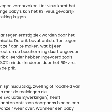
twegen veroorzaken. Het virus komt het
onge baby’s kan het RS-virus gevaarlijk
eking krijgen.
aar tegen ernstig ziek worden door het
isatie. De prik bevat antistoffen tegen
t zelf aan te maken, wat bij een
 direct en de bescherming duurt ongeveer
prik al eerder hebben ingevoerd zoals
r 80% minder kinderen door het RS-virus
 de prik.
n zijn huiduitslag, zwelling of roodheid van
een met de meldingen die
e Evaluatie Bijwerkingen) heeft
 klachten ontstaan doorgaans binnen een
 vanzelf weer over. Wanneer een baby