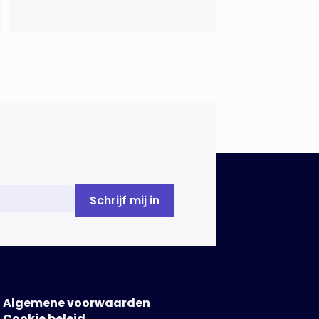
die ongeveer 18 uur duurde.
Miljoenen huishoudens zaten
zonder elektriciteit,
telecommunicatie viel uit en het
openbaar vervoer kwam tot
stilstand. Ziekenhuizen kregen te
maken met dreigende
brandstoftekorten voor
noodaggregaten.Begin dit jaar
vond […]
Algemene voorwaarden
Cookie beleid