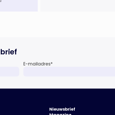
alcohol- en drugsgebruik tegen
op het water. Dit brengt de
veiligheid op het water in gevaar
én kan grote gevolgen hebben
voor de […]
brief
E-mailadres
*
Nieuwsbrief
Magazine