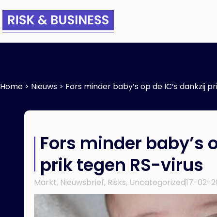
Home
>
Nieuws
>
Fors minder baby’s op de IC’s dankzij pr
Fors minder baby’s o
prik tegen RS-virus
Markt
,
Nieuwsbrief
,
Risks
,
Uncategorized
17-02-2