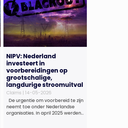
NIPV: Nederland
investeert in
voorbereidingen op
grootschalige,
langdurige stroomuitval
Claims |
14-05-2026
De urgentie om voorbereid te zijn
neemt toe onder Nederlandse
organisaties. In april 2025 werden
Spanje en Portugal getroffen door
een grootschalige stroomuitval