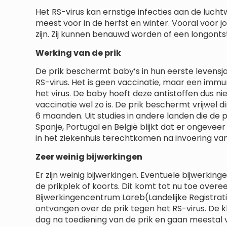
Het RS-virus kan ernstige infecties aan de luch
meest voor in de herfst en winter. Vooral voor j
zijn. Zij kunnen benauwd worden of een longontst
Werking van de prik
De prik beschermt baby’s in hun eerste levensj
RS-virus. Het is geen vaccinatie, maar een immun
het virus. De baby hoeft deze antistoffen dus nie
vaccinatie wel zo is. De prik beschermt vrijwel
6 maanden. Uit studies in andere landen die de 
Spanje, Portugal en België blijkt dat er ongevee
in het ziekenhuis terechtkomen na invoering van
Zeer weinig bijwerkingen
Er zijn weinig bijwerkingen. Eventuele bijwerkinge
de prikplek of koorts. Dit komt tot nu toe over
Bijwerkingencentrum Lareb(Landelijke Registrati
ontvangen over de prik tegen het RS-virus. De
dag na toediening van de prik en gaan meestal