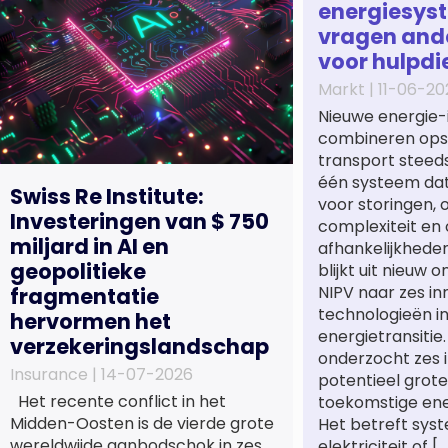
energiesys
vragen and
voor hulpdi
Markt |
11-06-20
Nieuwe energie-
combineren opsl
transport steeds
één systeem dat 
Swiss Re Institute:
voor storingen,
Investeringen van $ 750
complexiteit en 
miljard in AI en
afhankelijkhede
geopolitieke
blijkt uit nieuw 
NIPV naar zes in
fragmentatie
technologieën i
hervormen het
energietransitie
verzekeringslandschap
onderzocht zes 
Insurance |
14-07-2026
potentieel grote
Het recente conflict in het
toekomstige en
Midden-Oosten is de vierde grote
Het betreft sys
wereldwijde aanbodschok in zes
elektriciteit of […