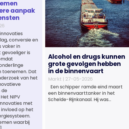
temen
ere aanpak
ensten
26
innovaties
ag, conversie en
 vaker in
gevoeliger is
Alcohol en drugs kunnen
 omdat
grote gevolgen hebben
onderlinge
in de binnenvaart
n toenemen. Dat
onderzoek van het
Markt |
27-05-2026
novatieve
Een schipper ramde eind maart
n de
een binnenvaarttanker in het
. Het NIPV
Schelde-Rijnkanaal. Hij was
innovaties met
dronken en bracht daarmee de
 invloed op het
veiligheid op het water in gevaar.
ergiesysteem.
De Inspectie Leefomgeving en
temen waarbij
Transport (ILT) komt regelmatig
]