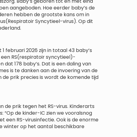
szorg. Baby’s geboren tot en met eind
eizoen aangeboden. Hoe eerder baby’s de
inderen hebben de grootste kans om in
s(Respiratoir Syncytieel-virus). Op dit
ederland.
 februari 2026 zijn in totaal 43 baby’s
en RS(respiratoir syncytieel)-
ren dat 178 baby’s. Dat is een daling van
mes is te danken aan de invoering van de
n de prik precies is wordt de komende tijd
an de prik tegen het RS-virus. Kinderarts
is: “Op de kinder-IC zien we vooralsnog
et een RS-virusinfectie. Ook is de enorme
 winter op het aantal beschikbare