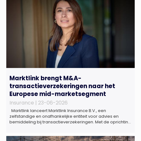
Marktlink brengt M&A-
transactieverzekeringen naar het
Europese mid-marketsegment
Insurance |
23-06-2026
Marktlink lanceert Marktlink Insurance B.V., een
zelfstandige en onafhankelijke entiteit voor advies en
bemiddeling bij transactieverzekeringen. Met de oprichting
van Marktlink Insurance, die onder leiding van Gülsüm Aslan
komt, breidt Marktlink zijn zelfstandige dienstverlening rond
overnames verder uit. Naast M&A-advies kunnen