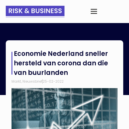
Home
>
Nieuws
>
Economie Nederland sneller hersteld van
Economie Nederland sneller
corona dan die van buurlanden
hersteld van corona dan die
van buurlanden
Markt
,
Nieuwsbrief
25-02-2022