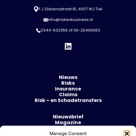
F.J. Ebbensstraat 81, 4007 WJ Tiel
info@riskenbusiness.nl
0344-633356
of
06-20490063
Nieuws
Risks
Insurance
Claims
Risk – en Schadetransfers
Nieuwsbrief
Magazine
Evenementen
Over
Manage Consent