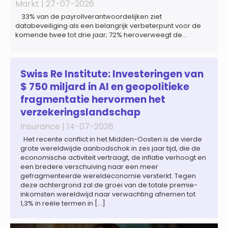
Markt |
27-07-2026
33% van de payrollverantwoordelijken ziet
databeveiliging als een belangrijk verbeterpunt voor de
komende twee tot drie jaar; 72% heroverweegt de
inrichting van payroll als gevolg van een tekort aan
gekwalificeerd personeel; 44% onderzoekt de inzet van
artificial intelligence (AI) als oplossing; payroll ontwikkelt
zich steeds vaker tot een zelfstandige bedrijfsfunctie: bij
Swiss Re Institute: Investeringen van
43% van […]
$ 750 miljard in AI en geopolitieke
fragmentatie hervormen het
verzekeringslandschap
Insurance |
14-07-2026
Het recente conflict in het Midden-Oosten is de vierde
grote wereldwijde aanbodschok in zes jaar tijd, die de
economische activiteit vertraagt, de inflatie verhoogt en
een bredere verschuiving naar een meer
gefragmenteerde wereldeconomie versterkt. Tegen
deze achtergrond zal de groei van de totale premie-
inkomsten wereldwijd naar verwachting afnemen tot
1,3% in reële termen in […]