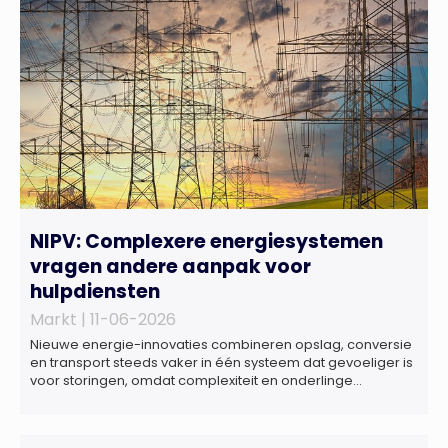
ondernemers, investeerders en dealteams vanaf nu ook
terecht voor ondersteuning op het gebied […]
NIPV: Complexere energiesystemen
vragen andere aanpak voor
hulpdiensten
Markt |
11-06-2026
Nieuwe energie-innovaties combineren opslag, conversie
en transport steeds vaker in één systeem dat gevoeliger is
voor storingen, omdat complexiteit en onderlinge
afhankelijkheden toenemen. Dat blijkt uit nieuw onderzoek
van het NIPV naar zes innovatieve technologieën in de
energietransitie. Het NIPV onderzocht zes innovaties met