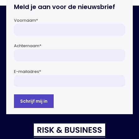
potentieel grote invloed op het toekomstige
Meld je aan voor de nieuwsbrief
energiesysteem. Het betreft systemen waarbij elektriciteit
of […]
Voornaam
*
Achternaam
*
E-mailadres
*