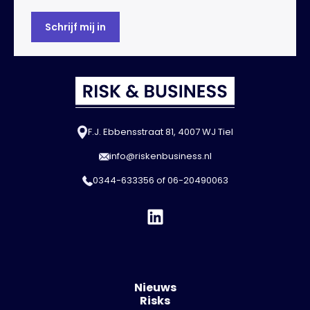
F.J. Ebbensstraat 81, 4007 WJ Tiel
info@riskenbusiness.nl
0344-633356
of
06-20490063
Nieuws
Risks