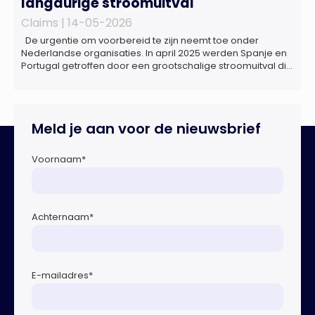
langdurige stroomuitval
Claims |
14-05-2026
De urgentie om voorbereid te zijn neemt toe onder
Nederlandse organisaties. In april 2025 werden Spanje en
Portugal getroffen door een grootschalige stroomuitval die
ongeveer 18 uur duurde. Miljoenen huishoudens zaten
zonder elektriciteit, telecommunicatie viel uit en het
openbaar vervoer kwam tot stilstand. Ziekenhuizen kregen
te maken met dreigende brandstoftekorten voor
Meld je aan voor de nieuwsbrief
noodaggregaten.Begin dit jaar vond […]
Voornaam
*
Achternaam
*
E-mailadres
*