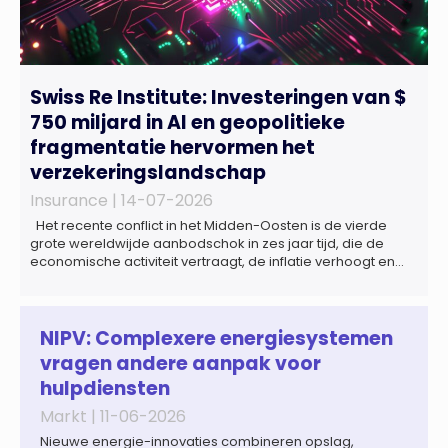
Swiss Re Institute: Investeringen van $
750 miljard in AI en geopolitieke
fragmentatie hervormen het
verzekeringslandschap
Insurance |
14-07-2026
Het recente conflict in het Midden-Oosten is de vierde
grote wereldwijde aanbodschok in zes jaar tijd, die de
economische activiteit vertraagt, de inflatie verhoogt en
een bredere verschuiving naar een meer
gefragmenteerde wereldeconomie versterkt. Tegen deze
achtergrond zal de groei van de totale premie-inkomsten
wereldwijd naar verwachting afnemen tot 1,3% in reële
NIPV: Complexere energiesystemen
termen in […]
vragen andere aanpak voor
hulpdiensten
Markt |
11-06-2026
Nieuwe energie-innovaties combineren opslag,