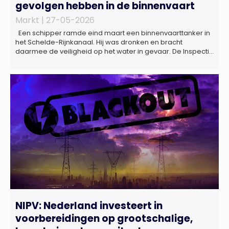
gevolgen hebben in de binnenvaart
Markt |
27-05-2026
Een schipper ramde eind maart een binnenvaarttanker in
het Schelde-Rijnkanaal. Hij was dronken en bracht
daarmee de veiligheid op het water in gevaar. De Inspectie
Leefomgeving en Transport (ILT) komt regelmatig alcohol-
en drugsgebruik tegen op het water. Dit brengt de
veiligheid op het water in gevaar én kan grote gevolgen
hebben voor de […]
NIPV: Nederland investeert in
voorbereidingen op grootschalige,