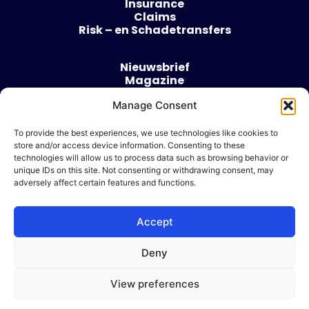
Insurance
Claims
Risk – en Schadetransfers
Nieuwsbrief
Magazine
Evenementen
Manage Consent
Over
Contact
To provide the best experiences, we use technologies like cookies to
store and/or access device information. Consenting to these
Algemene voorwaarden
technologies will allow us to process data such as browsing behavior or
Cookie beleid
unique IDs on this site. Not consenting or withdrawing consent, may
adversely affect certain features and functions.
Accept
Ik wil adverteren
Deny
© 2026 Risk & Business
View preferences
| Design & Development door
WP Masters