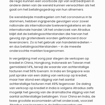
de regio kunnen een voorbode zijn van wat bedrijven in
andere delen van de wereld kunnen verwachten als het
gaat om het betalingsgedrag van hun afnemers.
De wereldwijde maatregelen om het coronavirus in te
dammen, hebben ingrijpende gevolgen voor zowel
nationale als internationale toeleveringsketens en de
internationale handel. Uit het onderzoek van Atradius
blijkt dat de betalingsachterstanden die hiervan het
gevolg zijn grotendeels worden gefinancierd door
leveranciers. Zo is het gebruik van handelskredieten –
en dus betalingsachterstanden – in de meeste
onderzochte markten toegenomen.
In vergelijking met vorig jaar stegen de verkopen op
krediet in China, Hongkong, Indonesië en Taiwan met
gemiddeld 14%, terwijl de waarde van achterstallige
facturen met 56% toenam. In India en Singapore was
juist sprake van een daling van verkoop op krediet,
maar hier stond een stijging van het aantal
achterstallige facturen met 49% tegenover. De daling
van verkoop op krediet in India is volgens Atradius zelfs
mogelijk het gevolg van de dramatische stijging van het
aantal achterstallige betalingen. Voor China en India, de
twee grootste economieën uit het onderzoek, voorziet
Atradius een toename in de faillissementen van