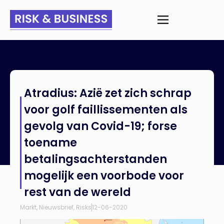
Home
>
Nieuws
>
Atradius: Azië zet zich schrap voor golf
Atradius: Azië zet zich schrap
faillissementen als gevolg van Covid-19; forse toename
betalingsachterstanden mogelijk een voorbode voor rest van
voor golf faillissementen als
de wereld
gevolg van Covid-19; forse
toename
betalingsachterstanden
mogelijk een voorbode voor
rest van de wereld
Markt
,
Nieuwsbrief
,
Risks
12-06-2020