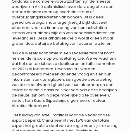
Ondanks de sombere vooruitzichten zijn de meeste
bedrijven in Azië optimistisch over de vraag of ze een
beroep kunnen doen op overheidssteun of
overbruggingskredieten van banken. Dit is deels
gerechtvaardigd, maar tegelijkertijd blijkt dat veel
afnemers voor de financiering van hun activiteiten
steeds vaker afhankelijk zijn van handelskredieten van
leveranciers. Deze afhankelijkheid wordt alleen maar
groter, doordat zij de betaling van facturen uitstellen.
“Nu de wereldeconomie in een recessie terecht komt,
nemen de risico’s op wanbetaling toe. We verwachten
dat het aantal dubieuze debiteuren en faillissementen
tot 2021 zal toenemen. Leveranciers worden
geconfronteerd met een dalende vraag en zien hun
inkomsten sterk teruglopen. Een goede beoordeling
van de kredietwaardigheid van hun afnemers en een
solide financiële basis zal voor veel van deze bedrijven
de sleutel zijn om in deze moeilijke tijd te overleven,”
vertelt Tom Kaars Sijpesteijn, algemeen directeur
Atradius Nederland.
Het belang van Azië-Pacific is voor de Nederlandse
export beperkt. China neemt met 1,5% van de totale
export het grootste deel van de regio voor zijn rekening.
Wel groeide de export naar Azië-Pacific in de