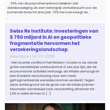
33% van de payrollverantwoordelijken ziet
databeveiliging als een belangrijk verbeterpunt voor de
komende twee tot drie jaar; 72% heroverweegt de
inrichting van payroll als gevolg van een tekort aan
gekwalificeerd personeel; 44% onderzoekt de inzet van
artificial intelligence (AI) als oplossing; payroll ontwikkelt
zich steeds vaker tot een zelfstandige bedrijfsfunctie: bij
Swiss Re Institute: Investeringen van
43% van […]
$ 750 miljard in AI en geopolitieke
fragmentatie hervormen het
verzekeringslandschap
Insurance |
14-07-2026
Het recente conflict in het Midden-Oosten is de vierde
grote wereldwijde aanbodschok in zes jaar tijd, die de
economische activiteit vertraagt, de inflatie verhoogt en
een bredere verschuiving naar een meer
gefragmenteerde wereldeconomie versterkt. Tegen
deze achtergrond zal de groei van de totale premie-
inkomsten wereldwijd naar verwachting afnemen tot
1,3% in reële termen in […]