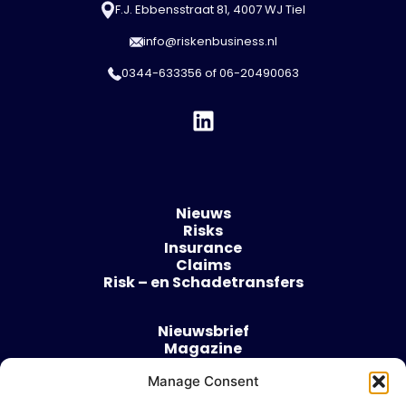
F.J. Ebbensstraat 81, 4007 WJ Tiel
info@riskenbusiness.nl
0344-633356
of
06-20490063
Nieuws
Risks
Insurance
Claims
Risk – en Schadetransfers
Nieuwsbrief
Magazine
Evenementen
Manage Consent
Over
Contact