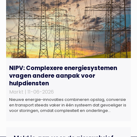
terecht voor ondersteuning op het gebied […]
NIPV: Complexere energiesystemen
vragen andere aanpak voor
hulpdiensten
Markt |
11-06-2026
Nieuwe energie-innovaties combineren opslag, conversie
en transport steeds vaker in één systeem dat gevoeliger is
voor storingen, omdat complexiteit en onderlinge
afhankelijkheden toenemen. Dat blijkt uit nieuw onderzoek
van het NIPV naar zes innovatieve technologieën in de
energietransitie. Het NIPV onderzocht zes innovaties met
potentieel grote invloed op het toekomstige