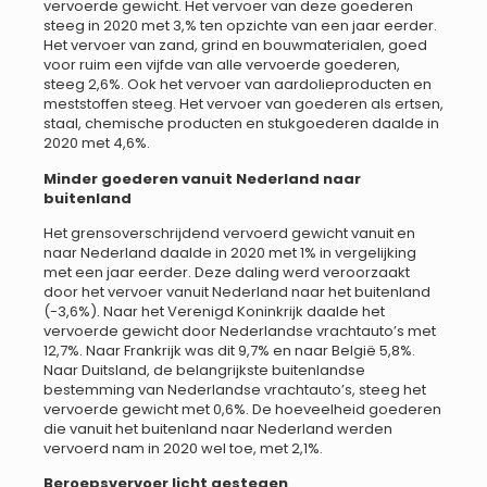
vervoerde gewicht. Het vervoer van deze goederen
steeg in 2020 met 3,% ten opzichte van een jaar eerder.
Het vervoer van zand, grind en bouwmaterialen, goed
voor ruim een vijfde van alle vervoerde goederen,
steeg 2,6%. Ook het vervoer van aardolieproducten en
meststoffen steeg. Het vervoer van goederen als ertsen,
staal, chemische producten en stukgoederen daalde in
2020 met 4,6%.
Minder goederen vanuit Nederland naar
buitenland
Het grensoverschrijdend vervoerd gewicht vanuit en
naar Nederland daalde in 2020 met 1% in vergelijking
met een jaar eerder. Deze daling werd veroorzaakt
door het vervoer vanuit Nederland naar het buitenland
(-3,6%). Naar het Verenigd Koninkrijk daalde het
vervoerde gewicht door Nederlandse vrachtauto’s met
12,7%. Naar Frankrijk was dit 9,7% en naar België 5,8%.
Naar Duitsland, de belangrijkste buitenlandse
bestemming van Nederlandse vrachtauto’s, steeg het
vervoerde gewicht met 0,6%. De hoeveelheid goederen
die vanuit het buitenland naar Nederland werden
vervoerd nam in 2020 wel toe, met 2,1%.
Beroepsvervoer licht gestegen