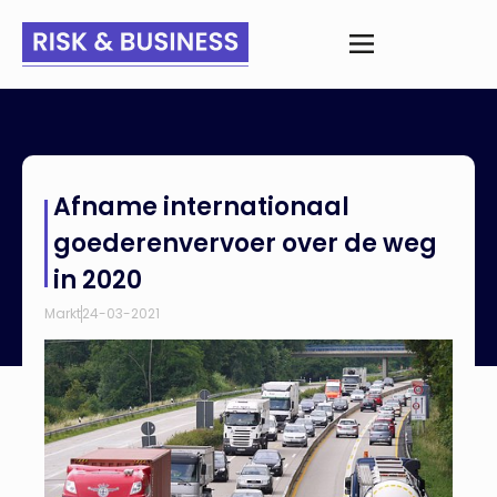
Home
>
Nieuws
>
Afname internationaal goederenvervoer
Afname internationaal
over de weg in 2020
goederenvervoer over de weg
in 2020
Markt
24-03-2021