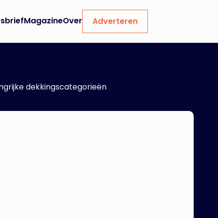
sbrief
Magazine
Over
Adverteren
angrijke dekkingscategorieën