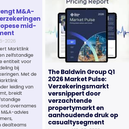
rengt M&A-
erzekeringen
ropese mid-
ment
6-2026
ert Marktlink
een zelfstandige
e entiteit voor
eling bij
The Baldwin Group Q1
keringen. Met de
2026 Market Pulse:
arktlink
Verzekeringsmarkt
nder leiding van
versnippert door
mt, breidt
lfstandige
verzachtende
 rond overnames
propertymarkt en
st M&A-advies
aanhoudende druk op
mers,
casualtysegment
n dealteams