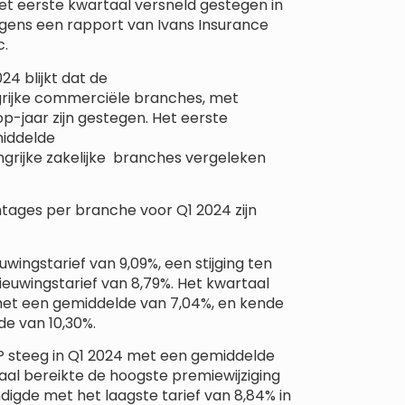
het eerste kwartaal versneld gestegen in
lgens een rapport van Ivans Insurance
c.
24 blijkt dat de
grijke commerciële branches, met
p-jaar zijn gestegen. Het eerste
middelde
grijke zakelijke branches vergeleken
ages per branche voor Q1 2024 zijn
wingstarief van 9,09%, een stijging ten
euwingstarief van 8,79%. Het kwartaal
, met een gemiddelde van 7,04%, en kende
de van 10,30%.
 steeg in Q1 2024 met een gemiddelde
aal bereikte de hoogste premiewijziging
digde met het laagste tarief van 8,84% in