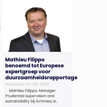
Mathieu Filippo
benoemd tot Europese
expertgroep voor
duurzaamheidsrapportage
Insurance |
14-05-2026
Mathieu Filippo, Manager
Prudential supervision and
sustainability bij Achmea, is
benoemd tot lid van de Europese