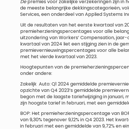
De
premies voor zakelijke verzekeringen zijn in 
de meeste belangrijke dekkingscategorieën, vo
Services, een onderdeel van Applied Systems In
Uit de resultaten van het eerste kwartaal van 20
premieherzieningspercentages voor alle belan
uitzondering van Workers’ Compensation, jaar-o
kwartaal van 2024 liet een stijging zien in de ge
premievernieuwingspercentages voor alle belan
met het vierde kwartaal van 2023.
Hoogtepunten van de premieherzieningspercent
onder andere:
Zakelijk Auto: Q1 2024 gemiddelde premievernieu
opzichte van Q4 2023’s gemiddelde premieverni
begon met de laagste tariefwijziging in januari
zijn hoogste tarief in februari, met een gemiddel
BOP: Het premieherzieningspercentage van BOP
van 9,30% tegenover 9,12% in Q4 2023. Het kwart
in februari met een gemiddelde van 9,72% en ein