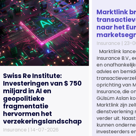
Marktlink b
transactiev
naar het Eu
marketseg
Insurance |
23-0
Marktlink lance
Insurance B.V., 
en onafhankelijk
advies en bemidd
Swiss Re Institute:
transactieverze
Investeringen van $ 750
oprichting van M
miljard in AI en
Insurance, die o
geopolitieke
Gülsüm Aslan ko
Marktlink zijn ze
fragmentatie
dienstverlening
hervormen het
verder uit. Naa
verzekeringslandschap
kunnen onderne
Insurance |
14-07-2026
investeerders e