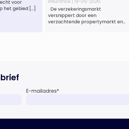
Insurance |
19-05-2026
recht voor
p het gebied […]
De verzekeringsmarkt
versnippert door een
verzachtende propertymarkt en
aanhoudende druk op het
casualtysegment. Nieuwe
gegevens tonen de divergentie
tussen de verschillende zakelijke
verzekeringsproducten sinds de
lancering van het rapport in 2024
en de groeiende behoefte aan
een holistische risicobeoordeling,
brief
zo blijkt uit het Market Pulse
Report voor het eerste kwartaal
E-mailadres
*
van 2026 De bedrijfsmatige […]