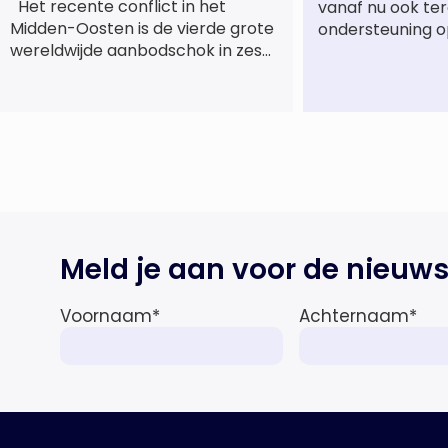
Het recente conflict in het
vanaf nu ook te
Midden-Oosten is de vierde grote
ondersteuning o
wereldwijde aanbodschok in zes
jaar tijd, die de economische
activiteit vertraagt, de inflatie
verhoogt en een bredere
verschuiving naar een meer
gefragmenteerde
wereldeconomie versterkt. Tegen
deze achtergrond zal de groei van
de totale premie-inkomsten
wereldwijd naar verwachting
Meld je aan voor de nieuws
afnemen tot 1,3% in reële termen
in […]
Voornaam
*
Achternaam
*