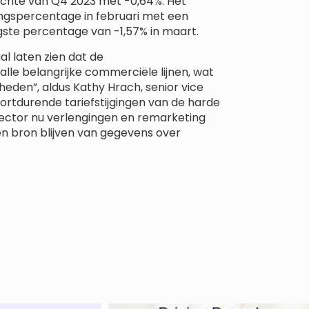
zichte van Q4 2023 met -0,64%. Het
ingspercentage in februari met een
gste percentage van -1,57% in maart.
al laten zien dat de
alle belangrijke commerciële lijnen, wat
den”, aldus Kathy Hrach, senior vice
ortdurende tariefstijgingen van de harde
ector nu verlengingen en remarketing
en bron blijven van gegevens over