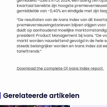
gemiddeld -0,88% in Q1 2024, een daling ten op
kwartaal bereikte zijn hoogste premievernieuw
gemiddelde van -0,40% en eindigde met zijn laa
“De resultaten van de Ivans Index van dit kwarta
premievernieuwingstarieven blijven stijgen voor 
duidt op aanhoudend moeilijke marktomstandighe
president Product Management bij Ivans. “De vo
markt worden nauwlettend gevolgd in de hele s
steeds belangrijker worden en Ivans Index zal e
tarieftrends.”
Download the complete Q1 Ivans Index report.
Gerelateerde artikelen