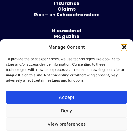
Insurance
Claims
Risk – en Schadetransfers
Nieuwsbrief
Magazine
Evenementen
Manage Consent
Over
Contact
To provide the best experiences, we use technologies like cookies to
store and/or access device information. Consenting to these
Algemene voorwaarden
technologies will allow us to process data such as browsing behavior or
Cookie beleid
unique IDs on this site. Not consenting or withdrawing consent, may
adversely affect certain features and functions.
Accept
Ik wil adverteren
Deny
© 2026 Risk & Business
View preferences
| Design & Development door
WP Masters