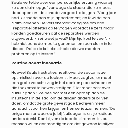
Beale vertelde over een persoonlijke ervaring waarbij
ze een claim opgaf vanwege de stadia die ze moest
doorlopen om de schade vergoed te krijgen. “Vorig jaar
had ik schade aan mijn appartement, en ik wilde een
claim indienen. De verzekeraar vroeg me om drie
[reparatie]offertes op te vragen voordat ze zelfs maar
konden goedkeuren dat de reparaties werden
uitgevoerd. Ik zei ‘weet je wat? Mijn tijd kost te veel”. Ik
heb niet eens de moeite genomen om een claim in te
dienen. Dat is de kritieke situatie die we moeten
proberen op te lossen.”
Routine doodt innovatie
Hoewel Beale frustraties heeft over de sector, is ze
optimistisch over de toekomst. Maar, zegt ze, er moet
een grote verschuiving in het denken plaatsvinden om
die toekomst te bewerkstelligen. “Het moet echt over
cultuur gaan.”. Ze besloot met een oproep aan de
insurtechs in de zaal om de dingen anders te blijven
doen, omdat de grote gevestigde bedrijven meer
aandacht voor hen krijgen en hen serieuzer nemen. “De
enige manier waarop je blijft uitdagen is als je radicaal
anders denkt. Dan blijven de ideeën stromen. Ik zou
mensen willen aanmoedigen om dat gewoon te blijven