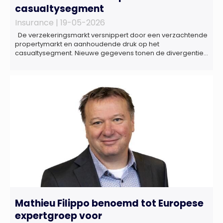
casualtysegment
Insurance |
19-05-2026
De verzekeringsmarkt versnippert door een verzachtende
propertymarkt en aanhoudende druk op het
casualtysegment. Nieuwe gegevens tonen de divergentie
tussen de verschillende zakelijke verzekeringsproducten
sinds de lancering van het rapport in 2024 en de groeiende
behoefte aan een holistische risicobeoordeling, zo blijkt uit
het Market Pulse Report voor het eerste kwartaal van 2026
De bedrijfsmatige […]
Mathieu Filippo benoemd tot Europese
expertgroep voor