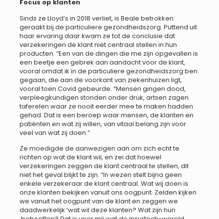
Focus op klanten
Sinds ze Lloyd’s in 2018 verliet, is Beale betrokken
geraakt bij de particuliere gezondheidszorg. Puttend uit
haar ervaring daar kwam ze tot de conclusie dat
verzekeringen de klant niet centraal stellen in hun
producten. “Een van de dingen die me zijn opgevallen is
een beetje een gebrek aan aandacht voor de klant,
vooral omdat ik in de particuliere gezondheidszorg ben
gegaan, die aan de voorkant van ziekenhuizen ligt,
vooral toen Covid gebeurde. “Mensen gingen dood,
verpleegkundigen stonden onder druk, artsen zagen
taferelen waar ze nooit eerder mee te maken hadden
gehad. Dat is een beroep waar mensen, de klanten en
patiënten en wat zij willen, van vitaal belang zijn voor
veel van wat zij doen.”
Ze moedigde de aanwezigen aan om zich echt te
richten op wat de klant wil, en zei dat hoewel
verzekeringen zeggen de klant centraal te stellen, dit
niet het geval blijkt te zijn. “In wezen stelt bijna geen
enkele verzekeraar de klant centraal. Wat wij doen is
onze klanten bekijken vanuit ons oogpunt. Zelden kijken
we vanuit het oogpunt van de klant en zeggen we
daadwerkelijk ‘wat wil deze klanten? Wat zijn hun
behoeften? Dat is voor mij wat de insurtech-wereld