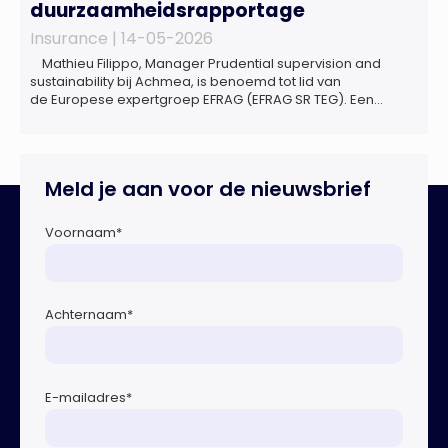
duurzaamheidsrapportage
Insurance |
14-05-2026
Mathieu Filippo, Manager Prudential supervision and
sustainability bij Achmea, is benoemd tot lid van
de Europese expertgroep EFRAG (EFRAG SR TEG). Een
belangrijke erkenning van zijn expertise én kennis die hij
voor de Nederlandse verzekeringssector zal inbrengen bij
de ontwikkeling van Europese regels voor
duurzaamheidsrapportages. De expertgroep helpt de
Meld je aan voor de nieuwsbrief
Europese Commissie bij het ontwikkelen van […]
Voornaam
*
Achternaam
*
E-mailadres
*