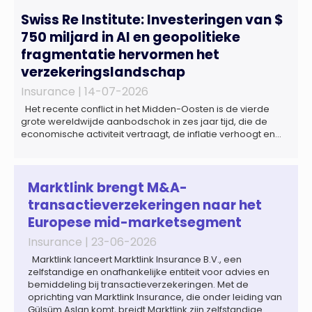
Swiss Re Institute: Investeringen van $
750 miljard in AI en geopolitieke
fragmentatie hervormen het
verzekeringslandschap
Insurance |
14-07-2026
Het recente conflict in het Midden-Oosten is de vierde
grote wereldwijde aanbodschok in zes jaar tijd, die de
economische activiteit vertraagt, de inflatie verhoogt en
een bredere verschuiving naar een meer
gefragmenteerde wereldeconomie versterkt. Tegen deze
achtergrond zal de groei van de totale premie-inkomsten
wereldwijd naar verwachting afnemen tot 1,3% in reële
Marktlink brengt M&A-
termen in […]
transactieverzekeringen naar het
Europese mid-marketsegment
Insurance |
23-06-2026
Marktlink lanceert Marktlink Insurance B.V., een
zelfstandige en onafhankelijke entiteit voor advies en
bemiddeling bij transactieverzekeringen. Met de
oprichting van Marktlink Insurance, die onder leiding van
Gülsüm Aslan komt, breidt Marktlink zijn zelfstandige