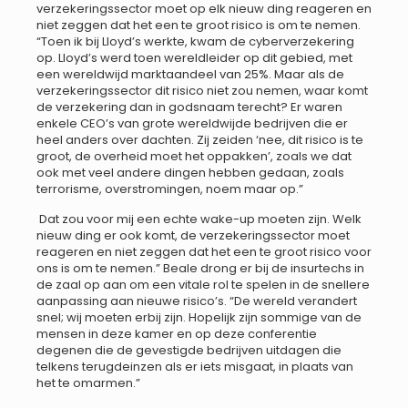
verzekeringssector moet op elk nieuw ding reageren en
niet zeggen dat het een te groot risico is om te nemen.
“Toen ik bij Lloyd’s werkte, kwam de cyberverzekering
op. Lloyd’s werd toen wereldleider op dit gebied, met
een wereldwijd marktaandeel van 25%. Maar als de
verzekeringssector dit risico niet zou nemen, waar komt
de verzekering dan in godsnaam terecht? Er waren
enkele CEO’s van grote wereldwijde bedrijven die er
heel anders over dachten. Zij zeiden ‘nee, dit risico is te
groot, de overheid moet het oppakken’, zoals we dat
ook met veel andere dingen hebben gedaan, zoals
terrorisme, overstromingen, noem maar op.”
Dat zou voor mij een echte wake-up moeten zijn. Welk
nieuw ding er ook komt, de verzekeringssector moet
reageren en niet zeggen dat het een te groot risico voor
ons is om te nemen.” Beale drong er bij de insurtechs in
de zaal op aan om een vitale rol te spelen in de snellere
aanpassing aan nieuwe risico’s. “De wereld verandert
snel; wij moeten erbij zijn. Hopelijk zijn sommige van de
mensen in deze kamer en op deze conferentie
degenen die de gevestigde bedrijven uitdagen die
telkens terugdeinzen als er iets misgaat, in plaats van
het te omarmen.”