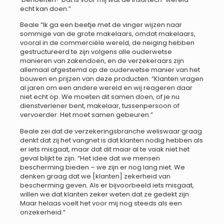
echt kan doen.”
Beale “Ik ga een beetje met de vinger wijzen naar
sommige van de grote makelaars, omdat makelaars,
vooral in de commerciële wereld, de neiging hebben
gestructureerd te zijn volgens alle ouderwetse
manieren van zakendoen, en de verzekeraars zijn
allemaal afgestemd op de ouderwetse manier van het
bouwen en prijzen van deze producten. “Klanten vragen
al jaren om een andere wereld en wij reageren daar
niet echt op. We moeten dit samen doen, of je nu
dienstverlener bent, makelaar, tussenpersoon of
vervoerder. Het moet samen gebeuren.”
Beale zei dat de verzekeringsbranche weliswaar graag
denkt dat zij het vangnet is dat klanten nodig hebben als
er iets misgaat, maar dat dit maar al te vaak niet het
geval blijkt te zijn. “Het idee dat we mensen
bescherming bieden – we zijn er nog lang niet. We
denken graag dat we [klanten] zekerheid van
bescherming geven. Als er bijvoorbeeld iets misgaat,
willen we dat klanten zeker weten dat ze gedekt zijn.
Maar helaas voelt het voor mij nog steeds als een
onzekerheid.”