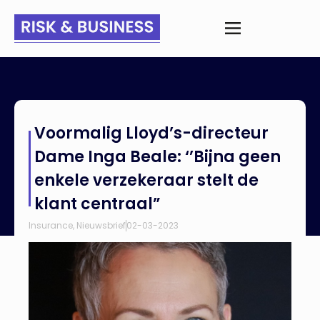
Home
>
Nieuws
>
Voormalig Lloyd’s-directeur Dame Inga
Voormalig Lloyd’s-directeur
Beale: ‘’Bijna geen enkele verzekeraar stelt de klant centraal”
Dame Inga Beale: ‘’Bijna geen
enkele verzekeraar stelt de
klant centraal”
Insurance
,
Nieuwsbrief
02-03-2023