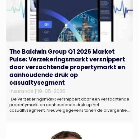
The Baldwin Group Q1 2026 Market
Pulse: Verzekeringsmarkt versnippert
door verzachtende propertymarkt en
aanhoudende druk op
casualtysegment
Insurance |
19-05-2026
De verzekeringsmarkt versnippert door een verzachtende
propertymarkt en aanhoudende druk op het
casualtysegment. Nieuwe gegevens tonen de divergentie
tussen de verschillende zakelijke verzekeringsproducten
sinds de lancering van het rapport in 2024 en de groeiende
behoefte aan een holistische risicobeoordeling, zo blijkt uit
het Market Pulse Report voor het eerste kwartaal van 2026
De bedrijfsmatige […]