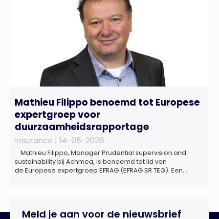
Mathieu Filippo benoemd tot Europese
expertgroep voor
duurzaamheidsrapportage
Insurance |
14-05-2026
Mathieu Filippo, Manager Prudential supervision and
sustainability bij Achmea, is benoemd tot lid van
de Europese expertgroep EFRAG (EFRAG SR TEG). Een
belangrijke erkenning van zijn expertise én kennis die hij
voor de Nederlandse verzekeringssector zal inbrengen bij
de ontwikkeling van Europese regels voor
duurzaamheidsrapportages. De expertgroep helpt de
Meld je aan voor de nieuwsbrief
Europese Commissie bij het ontwikkelen van […]