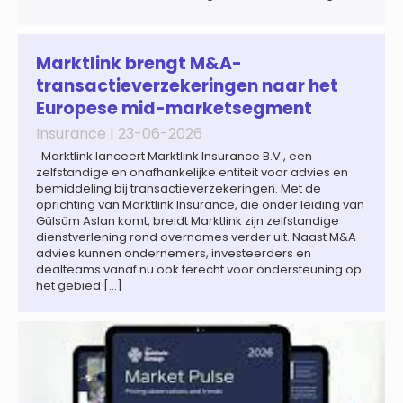
een bredere verschuiving naar een meer
gefragmenteerde wereldeconomie versterkt. Tegen deze
achtergrond zal de groei van de totale premie-inkomsten
wereldwijd naar verwachting afnemen tot 1,3% in reële
Marktlink brengt M&A-
termen in […]
transactieverzekeringen naar het
Europese mid-marketsegment
Insurance |
23-06-2026
Marktlink lanceert Marktlink Insurance B.V., een
zelfstandige en onafhankelijke entiteit voor advies en
bemiddeling bij transactieverzekeringen. Met de
oprichting van Marktlink Insurance, die onder leiding van
Gülsüm Aslan komt, breidt Marktlink zijn zelfstandige
dienstverlening rond overnames verder uit. Naast M&A-
advies kunnen ondernemers, investeerders en
dealteams vanaf nu ook terecht voor ondersteuning op
het gebied […]