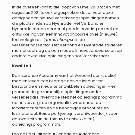
In de overeenkomst, die loopt van 1 mei 2018 tot en met
augustus 2021, is ook afgesproken dat er voor deze
doelgroepen nieuwe verzekeringsopleidingen komen
die plaatsvinden op Nyenrode. Het Verbond en
Nyenrode deden eerder al goede ervaring op met de
ontwikkeling van een Innovationcourse over (nieuwe)
technologie als
‘game change
r’ in de
verzekeringssector. Het Verbond en Nyenrode studeren
momenteel nog op een nieuwe Innovationcourse en op
andere executive opleidingen voor Verzekeraars.
Kwaliteit
De Insurance Academy van het Verbond denkt actief
mee en levert een bijdrage aan de inhoud van
bestaande en nieuw te ontwikkelen opleidingen – en
promoot de gezamenlijke opleidingen onder
verzekeraars. Nyenrode stelt het opleidingsprogramma
op en verzorgt de organisatie, waaronder de
locatiefaciliteiten en de benodigde brochures en
lesmateriaal. Beide partijen zijn verantwoordelijk voor
de kwaliteit van de (nieuw te ontwikkelen)
opleidingsprogramma’s.
Leo de Boer, directeur Schade en Algemene