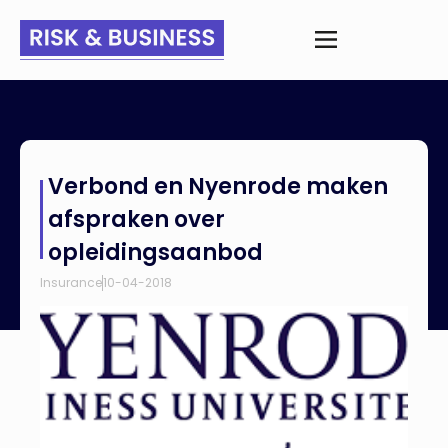
Home
>
Nieuws
>
Verbond en Nyenrode maken afspraken
Verbond en Nyenrode maken
over opleidingsaanbod
afspraken over
opleidingsaanbod
Insurance
10-04-2018