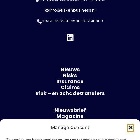
info@riskenbusiness.nl
0344-633356
of
06-20490063
Nieuws
Risks
Insurance
Claims
Risk – en Schadetransfers
Nieuwsbrief
Magazine
Evenementen
Over
Manage Consent
Contact
To provide the best experiences, we use technologies like cookies to