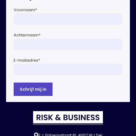
Voornaam
*
Achternaam
*
E-mailadres
*
F.J. Ebbensstraat 81, 4007 WJ Tiel