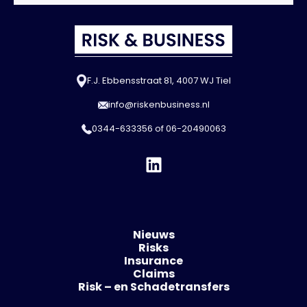
F.J. Ebbensstraat 81, 4007 WJ Tiel
info@riskenbusiness.nl
0344-633356
of
06-20490063
Nieuws
Risks
Insurance
Claims
Risk – en Schadetransfers