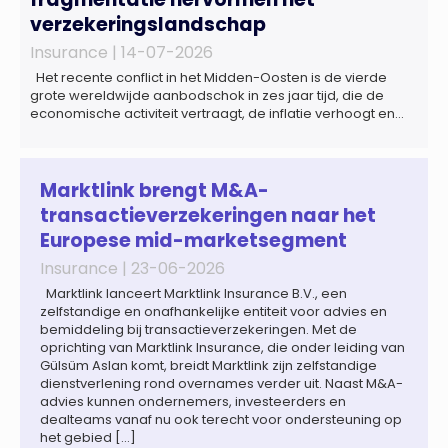
verzekeringslandschap
Insurance |
14-07-2026
Het recente conflict in het Midden-Oosten is de vierde
grote wereldwijde aanbodschok in zes jaar tijd, die de
economische activiteit vertraagt, de inflatie verhoogt en
een bredere verschuiving naar een meer
gefragmenteerde wereldeconomie versterkt. Tegen deze
achtergrond zal de groei van de totale premie-inkomsten
wereldwijd naar verwachting afnemen tot 1,3% in reële
Marktlink brengt M&A-
termen in […]
transactieverzekeringen naar het
Europese mid-marketsegment
Insurance |
23-06-2026
Marktlink lanceert Marktlink Insurance B.V., een
zelfstandige en onafhankelijke entiteit voor advies en
bemiddeling bij transactieverzekeringen. Met de
oprichting van Marktlink Insurance, die onder leiding van
Gülsüm Aslan komt, breidt Marktlink zijn zelfstandige
dienstverlening rond overnames verder uit. Naast M&A-
advies kunnen ondernemers, investeerders en
dealteams vanaf nu ook terecht voor ondersteuning op
het gebied […]