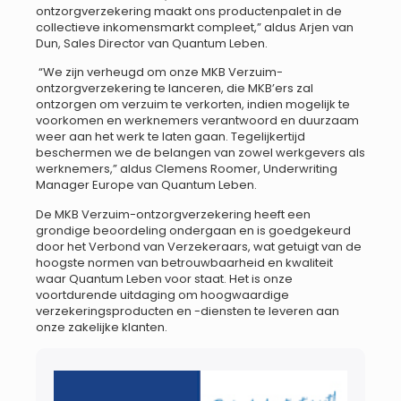
ontzorgverzekering maakt ons productenpalet in de
collectieve inkomensmarkt compleet,” aldus Arjen van
Dun, Sales Director van Quantum Leben.
“We zijn verheugd om onze MKB Verzuim-
ontzorgverzekering te lanceren, die MKB’ers zal
ontzorgen om verzuim te verkorten, indien mogelijk te
voorkomen en werknemers verantwoord en duurzaam
weer aan het werk te laten gaan. Tegelijkertijd
beschermen we de belangen van zowel werkgevers als
werknemers,” aldus Clemens Roomer, Underwriting
Manager Europe van Quantum Leben.
De MKB Verzuim-ontzorgverzekering heeft een
grondige beoordeling ondergaan en is goedgekeurd
door het Verbond van Verzekeraars, wat getuigt van de
hoogste normen van betrouwbaarheid en kwaliteit
waar Quantum Leben voor staat. Het is onze
voortdurende uitdaging om hoogwaardige
verzekeringsproducten en -diensten te leveren aan
onze zakelijke klanten.