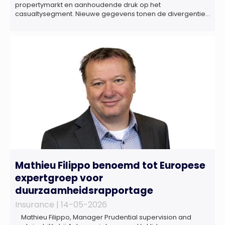
propertymarkt en aanhoudende druk op het
casualtysegment. Nieuwe gegevens tonen de divergentie
tussen de verschillende zakelijke verzekeringsproducten
sinds de lancering van het rapport in 2024 en de groeiende
behoefte aan een holistische risicobeoordeling, zo blijkt uit
het Market Pulse Report voor het eerste kwartaal van 2026
De bedrijfsmatige […]
Mathieu Filippo benoemd tot Europese
expertgroep voor
duurzaamheidsrapportage
Insurance |
14-05-2026
Mathieu Filippo, Manager Prudential supervision and