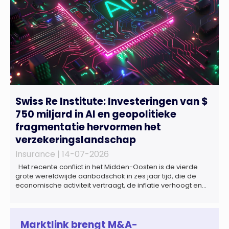
Swiss Re Institute: Investeringen van $
750 miljard in AI en geopolitieke
fragmentatie hervormen het
verzekeringslandschap
Insurance |
14-07-2026
Het recente conflict in het Midden-Oosten is de vierde
grote wereldwijde aanbodschok in zes jaar tijd, die de
economische activiteit vertraagt, de inflatie verhoogt en
een bredere verschuiving naar een meer
gefragmenteerde wereldeconomie versterkt. Tegen deze
achtergrond zal de groei van de totale premie-inkomsten
wereldwijd naar verwachting afnemen tot 1,3% in reële
Marktlink brengt M&A-