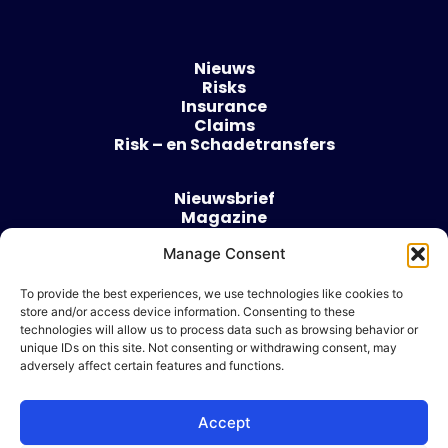
Nieuws
Risks
Insurance
Claims
Risk – en Schadetransfers
Nieuwsbrief
Magazine
Evenementen
Over
Manage Consent
Contact
To provide the best experiences, we use technologies like cookies to
store and/or access device information. Consenting to these
Algemene voorwaarden
technologies will allow us to process data such as browsing behavior or
Cookie beleid
unique IDs on this site. Not consenting or withdrawing consent, may
adversely affect certain features and functions.
Accept
Ik wil adverteren