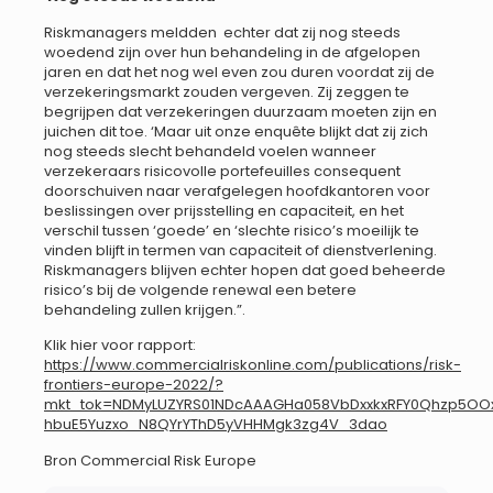
Riskmanagers meldden echter dat zij nog steeds
woedend zijn over hun behandeling in de afgelopen
jaren en dat het nog wel even zou duren voordat zij de
verzekeringsmarkt zouden vergeven. Zij zeggen te
begrijpen dat verzekeringen duurzaam moeten zijn en
juichen dit toe. ‘Maar uit onze enquête blijkt dat zij zich
nog steeds slecht behandeld voelen wanneer
verzekeraars risicovolle portefeuilles consequent
doorschuiven naar verafgelegen hoofdkantoren voor
beslissingen over prijsstelling en capaciteit, en het
verschil tussen ‘goede’ en ‘slechte risico’s moeilijk te
vinden blijft in termen van capaciteit of dienstverlening.
Riskmanagers blijven echter hopen dat goed beheerde
risico’s bij de volgende renewal een betere
behandeling zullen krijgen.”.
Klik hier voor rapport:
https://www.commercialriskonline.com/publications/risk-
frontiers-europe-2022/?
mkt_tok=NDMyLUZYRS01NDcAAAGHa058VbDxxkxRFY0Qhzp5OO
hbuE5Yuzxo_N8QYrYThD5yVHHMgk3zg4V_3dao
Bron Commercial Risk Europe