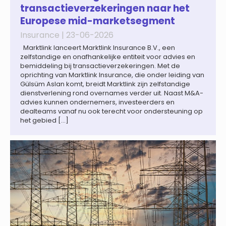
termen in […]
transactieverzekeringen naar het
Europese mid-marketsegment
Insurance |
23-06-2026
Marktlink lanceert Marktlink Insurance B.V., een
zelfstandige en onafhankelijke entiteit voor advies en
bemiddeling bij transactieverzekeringen. Met de
oprichting van Marktlink Insurance, die onder leiding van
Gülsüm Aslan komt, breidt Marktlink zijn zelfstandige
dienstverlening rond overnames verder uit. Naast M&A-
advies kunnen ondernemers, investeerders en
dealteams vanaf nu ook terecht voor ondersteuning op
het gebied […]