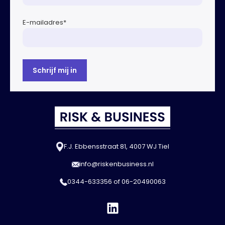
E-mailadres
*
F.J. Ebbensstraat 81, 4007 WJ Tiel
info@riskenbusiness.nl
0344-633356
of
06-20490063