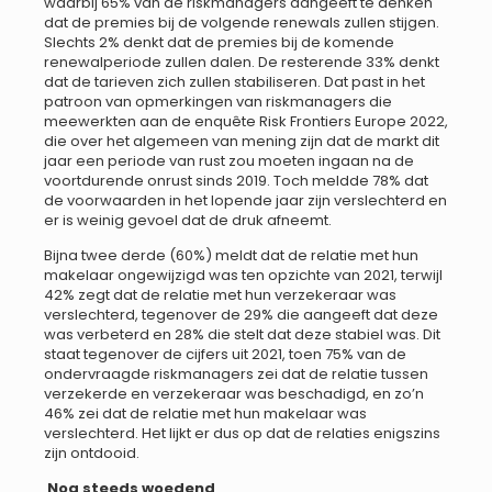
waarbij 65% van de riskmanagers aangeeft te denken
dat de premies bij de volgende renewals zullen stijgen.
Slechts 2% denkt dat de premies bij de komende
renewalperiode zullen dalen. De resterende 33% denkt
dat de tarieven zich zullen stabiliseren. Dat past in het
patroon van opmerkingen van riskmanagers die
meewerkten aan de enquête Risk Frontiers Europe 2022,
die over het algemeen van mening zijn dat de markt dit
jaar een periode van rust zou moeten ingaan na de
voortdurende onrust sinds 2019. Toch meldde 78% dat
de voorwaarden in het lopende jaar zijn verslechterd en
er is weinig gevoel dat de druk afneemt.
Bijna twee derde (60%) meldt dat de relatie met hun
makelaar ongewijzigd was ten opzichte van 2021, terwijl
42% zegt dat de relatie met hun verzekeraar was
verslechterd, tegenover de 29% die aangeeft dat deze
was verbeterd en 28% die stelt dat deze stabiel was. Dit
staat tegenover de cijfers uit 2021, toen 75% van de
ondervraagde riskmanagers zei dat de relatie tussen
verzekerde en verzekeraar was beschadigd, en zo’n
46% zei dat de relatie met hun makelaar was
verslechterd. Het lijkt er dus op dat de relaties enigszins
zijn ontdooid.
Nog steeds woedend