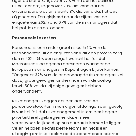
agenda stond. Ongeveer 77% vond dat het politieke
risico toenam, tegenover 20% die vond dat het
onveranderd was en slechts 3% die vond dat het was
afgenomen. Terugkijkend naar de cijfers van de
enquête van 2021 vond 67% van de riskmanagers dat
het politieke risico toenam.
Personeelstekorten
Personeel is een ander groot risico: 54% van de
respondenten uit de enquête vond dit een grotere zorg
dan in 2021. Dit weerspiegelt wellicht het feit dat
Macrorisico’s de agenda domineren wanneer de
Europese riskmanagers in Kopenhagen bijeenkomen:
“Ongeveer 32% van de ondervraagde riskmanagers zei
dat zij grote gevolgen ondervinden van de oorlog,
terwijl 50% zei dat zij enige gevolgen hebben
ondervonden”.
Riskmanagers zeggen dat een deel van de
personeelstekorten in hun eigen afdelingen een gevolg
is van het feit dat riskmanagement intern een hogere
prioriteit heeft gekregen en dat er meer
verantwoordelijkheid op hun bureau is komen te liggen.
Velen hebben slechts kleine teams en het is een
uitdaging om in te spelen op de toenemende externe