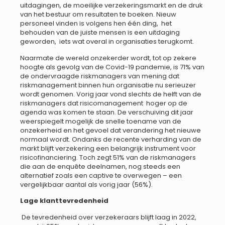
uitdagingen, de moeilijke verzekeringsmarkt en de druk
van het bestuur om resultaten te boeken. Nieuw
personeel vinden is volgens hen één ding, het
behouden van de juiste mensen is een uitdaging
geworden, iets wat overal in organisaties terugkomt.
Naarmate de wereld onzekerder wordt, tot op zekere
hoogte als gevolg van de Covid-19 pandemie, is 71% van
de ondervraagde riskmanagers van mening dat
riskmanagement binnen hun organisatie nu serieuzer
wordt genomen. Vorig jaar vond slechts de helft van de
riskmanagers dat risicomanagement hoger op de
agenda was komen te staan. De verschuiving dit jaar
weerspiegelt mogelijk de snelle toename van de
onzekerheid en het gevoel dat verandering het nieuwe
normaal wordt. Ondanks de recente verharding van de
markt blijft verzekering een belangrijk instrument voor
risicofinanciering. Toch zegt 51% van de riskmanagers
die aan de enquête deelnamen, nog steeds een
alternatief zoals een captive te overwegen – een
vergelijkbaar aantal als vorig jaar (56%).
Lage klanttevredenheid
De tevredenheid over verzekeraars blijft laag in 2022,