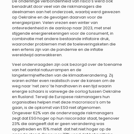
De onderlinge verbondenheid van risico’s werd ook
benadrukt door veel van de riskmanagers die
deelnamen aan het onderzoek, waarbij werd gewezen
op Oekraïne en de gevolgen daarvan voor de
energieprijzen. Velen vrezen een winter van
ontevredenheid in de aanloop naar 2023, met snel
stijgende energierekeningen voor de consument, in
combinatie met andere bestaande inflatoire druk,
waaronder problemen met de toeleveringsketen die
een erfenis zijn van de pandemie en de inflatie
wereldwijd aanwakkeren.
Veel ondervraagden zijn ook bezorgd over de toename
van het aantal natuurrampen en de
langetermijneffecten van de klimaatverandering. Zij
waren echter even realistisch over de kansen om de
weg naar ‘net zero’ te handhaven in een tijd waarin
energie schaars is vanwege de oorlog tussen Oekraïne
en Rusland. Terwijl de Europese riskmanagers hun
organisaties helpen met deze macrorisico’s om te
gaan, is de opkomst van ESG niet afgenomen.
Ongeveer 62% van de ondervraagde riskmanagers
zegt dat ESG hoger op hun risicoradar staat, tegenover
23% die aangeeft dat er geen verandering was
opgetreden en 15% meldt dat het niet hoger op de