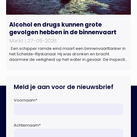
Alcohol en drugs kunnen grote
gevolgen hebben in de binnenvaart
Markt |
27-05-2026
Een schipper ramde eind maart een binnenvaarttanker in
het Schelde-Rijnkanaal. Hij was dronken en bracht
daarmee de veiligheid op het water in gevaar. De Inspectie
Leefomgeving en Transport (ILT) komt regelmatig alcohol-
en drugsgebruik tegen op het water. Dit brengt de
veiligheid op het water in gevaar én kan grote gevolgen
hebben voor de […]
Meld je aan voor de nieuwsbrief
Voornaam
*
Achternaam
*