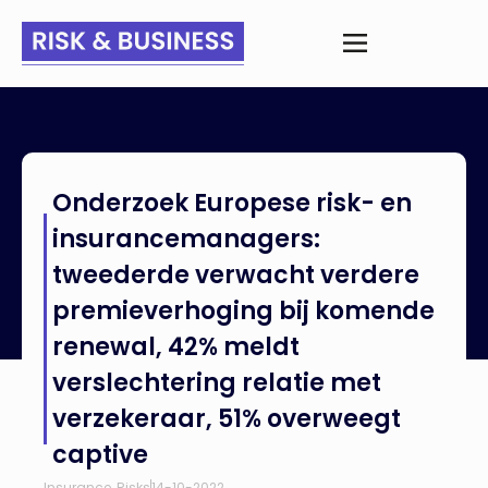
Home
>
Nieuws
>
Onderzoek Europese risk- en
Onderzoek Europese risk- en
insurancemanagers: tweederde verwacht verdere
premieverhoging bij komende renewal, 42% meldt
insurancemanagers:
verslechtering relatie met verzekeraar, 51% overweegt captive
tweederde verwacht verdere
premieverhoging bij komende
renewal, 42% meldt
verslechtering relatie met
verzekeraar, 51% overweegt
captive
Insurance
,
Risks
14-10-2022