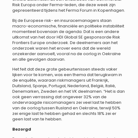
Risk Europa onder Ferma-leden, die deze week zijn
gepresenteerd tijdens het Ferma Forum in Kopenhagen.
Bij de Europese risk- en insuracemanagers staan
macro-economische, financiële en politieke instabiliteit
momenteel bovenaan de agenda. Dat is een andere
uitkomst van het door HDI Global SE gesponsorde Risk
Frontiers Europe onderzoek. De deelnemers aan het
onderzoek waren het erover eens dat de wereld
onzekerder aanvoelt, vooral na de oorlog in Oekraïne
en alle gevolgen daarvan.
Het feit dat deze grote gebeurtenissen steeds vaker
lijken voor te komen, was een thema dat terugkwam in
de enquête, waaraan riskmanagers uit Frankrijk,
Duitsland, Spanje, Portugal, Nederland, België, Italië,
Denemarken, Zweden en het VK deelnamen. “Het is dan
ook geen verrassing dat ongeveer 32% van de
ondervraagde risicomanagers zei veel last te hebben
van de oorlog tussen Rusland en Oekraïne, terwijl 50%
zei enige last te hebben gehad en slechts 18% zei er
geen last van te hebben.
Bezorgd