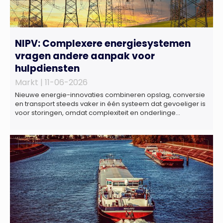
NIPV: Complexere energiesystemen
vragen andere aanpak voor
hulpdiensten
Markt |
11-06-2026
Nieuwe energie-innovaties combineren opslag, conversie
en transport steeds vaker in één systeem dat gevoeliger is
voor storingen, omdat complexiteit en onderlinge
afhankelijkheden toenemen. Dat blijkt uit nieuw onderzoek
van het NIPV naar zes innovatieve technologieën in de
energietransitie. Het NIPV onderzocht zes innovaties met
potentieel grote invloed op het toekomstige
energiesysteem. Het betreft systemen waarbij elektriciteit
of […]