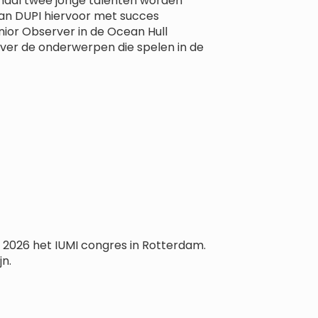
maal twee jonge talenten worden
an DUPI hiervoor met succes
ior Observer in de Ocean Hull
er de onderwerpen die spelen in de
 2026 het IUMI congres in Rotterdam.
n.