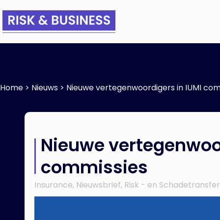
Home
>
Nieuws
>
Nieuwe vertegenwoordigers in IUMI com
Nieuwe vertegenwoor
commissies
Insurance
,
Nieuwsbrief
,
Risk - en Schadetransfer