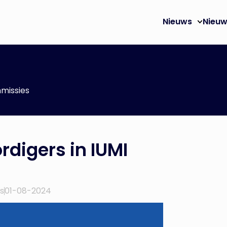
Nieuws
Nieuw
missies
digers in IUMI
s
01-08-2024