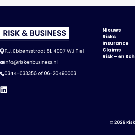
Nieuws
Risks
Insurance
Claims
F.J. Ebbensstraat 81, 4007 WJ Tiel
Risk – en Sc
info@riskenbusiness.nl
0344-633356
of
06-20490063
© 2026 Risk