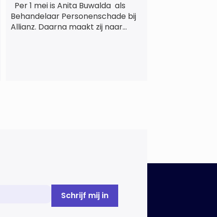
Per 1 mei is Anita Buwalda als
Behandelaar Personenschade bij
Allianz. Daarna maakt zij naar
jarenlang voor
letslschadeslachtoffers te
hebben gewerkt over maar ‘de
betalende kant’ De afgelopen 3,5
jaar was zij als zelfstandig
letselschade-expert werkzaam
onder de naam van Buwalda
Letselschade, waarin zij onder
meer werkzaam was voor ZLM,
Ard Korevaar Personenschade,
Overtoom […]