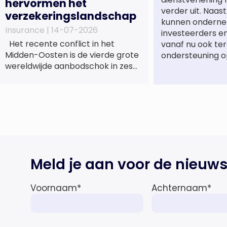
hervormen het
verder uit. Naa
verzekeringslandschap
kunnen onderne
Insurance |
14-07-2026
investeerders e
Het recente conflict in het
vanaf nu ook te
Midden-Oosten is de vierde grote
ondersteuning o
wereldwijde aanbodschok in zes
jaar tijd, die de economische
activiteit vertraagt, de inflatie
verhoogt en een bredere
verschuiving naar een meer
gefragmenteerde
wereldeconomie versterkt. Tegen
deze achtergrond zal de groei van
de totale premie-inkomsten
Meld je aan voor de nieuws
wereldwijd naar verwachting
afnemen tot 1,3% in reële termen
Voornaam
*
Achternaam
*
in […]