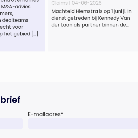
Claims |
04-06-2026
st M&A-advies
Machteld Hiemstra is op 1 juni jl. in
mers,
dienst getreden bij Kennedy Van
n dealteams
der Laan als partner binnen de
recht voor
praktijkgroep Intellectueel
p het gebied […]
Eigendom. Met haar komst wordt
de life sciences en octrooipraktijk
van het Amsterdamse
advocatenkantoor verder
versterkt. Machteld is
gespecialiseerd in nationale en
internationale wet- en
regelgeving relevant voor de life
sciences sector en de […]
brief
E-mailadres
*