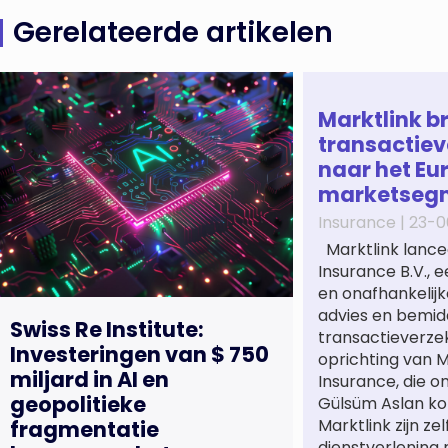
Gerelateerde artikelen
Marktlink b
transactiev
naar het Eu
marketseg
Insurance |
23-0
Marktlink lance
Insurance B.V., 
en onafhankelijk
advies en bemidd
Swiss Re Institute:
transactieverze
Investeringen van $ 750
oprichting van M
miljard in AI en
Insurance, die o
geopolitieke
Gülsüm Aslan ko
Marktlink zijn ze
fragmentatie
dienstverlening