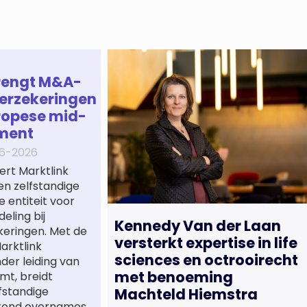
rengt M&A-
erzekeringen
ropese mid-
ment
6-2026
ert Marktlink
een zelfstandige
e entiteit voor
eling bij
Kennedy Van der Laan
keringen. Met de
versterkt expertise in life
arktlink
sciences en octrooirecht
nder leiding van
met benoeming
mt, breidt
lfstandige
Machteld Hiemstra
 rond overnames