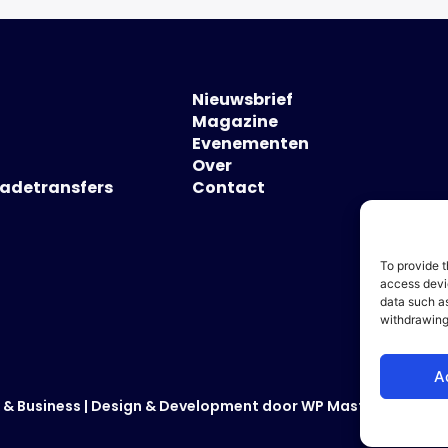
Nieuwsbrief
Magazine
Evenementen
Over
hadetransfers
Contact
To provide t
access devic
data such as
withdrawing
A
 & Business
| Design & Development door
WP Masters