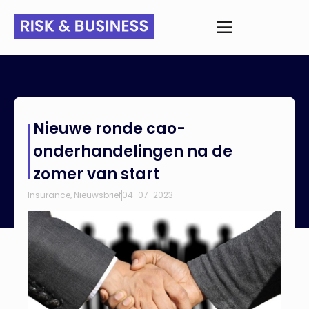
Home
>
Nieuws
>
Nieuwe ronde cao-onderhandelingen na de
Nieuwe ronde cao-
zomer van start
onderhandelingen na de
zomer van start
Insurance
,
Nieuwsbrief
04-07-2023