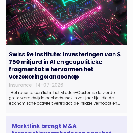
Swiss Re Institute: Investeringen van $
750 miljard in AI en geopolitieke
fragmentatie hervormen het
verzekeringslandschap
Insurance |
14-07-2026
Het recente conflict in het Midden-Oosten is de vierde
grote wereldwijde aanbodschok in zes jaar tijd, die de
economische activiteit vertraagt, de inflatie verhoogt en
een bredere verschuiving naar een meer
gefragmenteerde wereldeconomie versterkt. Tegen deze
achtergrond zal de groei van de totale premie-inkomsten
wereldwijd naar verwachting afnemen tot 1,3% in reële
Marktlink brengt M&A-
termen in […]