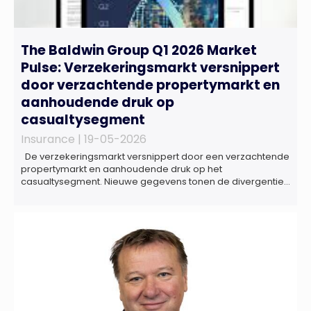
The Baldwin Group Q1 2026 Market
Pulse: Verzekeringsmarkt versnippert
door verzachtende propertymarkt en
aanhoudende druk op
casualtysegment
Insurance |
19-05-2026
De verzekeringsmarkt versnippert door een verzachtende
propertymarkt en aanhoudende druk op het
casualtysegment. Nieuwe gegevens tonen de divergentie
tussen de verschillende zakelijke verzekeringsproducten
sinds de lancering van het rapport in 2024 en de groeiende
behoefte aan een holistische risicobeoordeling, zo blijkt uit
het Market Pulse Report voor het eerste kwartaal van 2026
De bedrijfsmatige […]