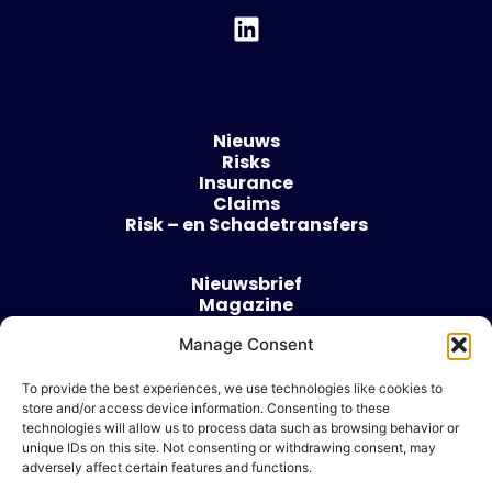
Nieuws
Risks
Insurance
Claims
Risk – en Schadetransfers
Nieuwsbrief
Magazine
Evenementen
Manage Consent
Over
Contact
To provide the best experiences, we use technologies like cookies to
store and/or access device information. Consenting to these
Algemene voorwaarden
technologies will allow us to process data such as browsing behavior or
Cookie beleid
unique IDs on this site. Not consenting or withdrawing consent, may
adversely affect certain features and functions.