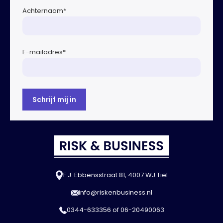
Achternaam
*
E-mailadres
*
F.J. Ebbensstraat 81, 4007 WJ Tiel
info@riskenbusiness.nl
0344-633356
of
06-20490063