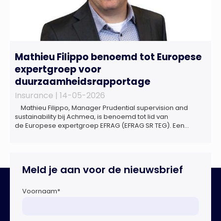
Mathieu Filippo benoemd tot Europese
expertgroep voor
duurzaamheidsrapportage
Insurance |
14-05-2026
Mathieu Filippo, Manager Prudential supervision and
sustainability bij Achmea, is benoemd tot lid van
de Europese expertgroep EFRAG (EFRAG SR TEG). Een
belangrijke erkenning van zijn expertise én kennis die hij
voor de Nederlandse verzekeringssector zal inbrengen bij
de ontwikkeling van Europese regels voor
duurzaamheidsrapportages. De expertgroep helpt de
Meld je aan voor de nieuwsbrief
Europese Commissie bij het ontwikkelen van […]
Voornaam
*